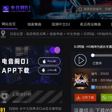
网站首页
独家舞曲
国潮中文DJ
夜店商业舞曲
目前位置：
电音阁音乐网
>
套曲串烧
>
中文串烧
>
DJ阿福 - HS钱
DJ阿福 - HS钱坤为波比专
已暂停
编号：33102
音质：320 Kbp
把这首歌分
上周排行榜
立即下载
C
Dj细粒 全中文国粤语Club音乐黎明前
温馨提示:下载