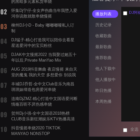
的黑暗多元素私货串烧
怀集Dj宁仔-全女声伤曲当年我堕入爱
DJ阿
播放列表
河你说散就散串烧慢摇
历史记录
柳州DJ小D - Baby 嘟嘟嘟哑私人订
制
收藏歌曲
DJ猛子-精心打造我可以陪你去看星
星送爱河中的宝贝粉丝
最新歌曲
DJAK中文慢摇2022 当我娶过她五十
推荐歌曲
年以后,Private ManYao Mix
他人下载中
AUG 2019抖音舞曲 夜店慢摇 来自天
堂的魔鬼 我的天空 多想爱你 别说我
他人播放中
的眼泪你无所谓 渡我不渡她
丰城DJ乔哲-全中文Club音乐为南昌
琪琪妹缔造包房爱河串烧
昨日热播
连南DjZMZ-精心打造中文国语爱河断
本周热播
情殇百听不厌伤感串烧
贺州Dj小强-全中文国语2018热榜
CLUB音乐新狂潮娱乐KTV热播高清
系列串烧
抖音慢摇串烧2020 TIKTOK
全选
MANYAO NONSTOP
POWERMIXFOR_ADRIANNE飞鸟和