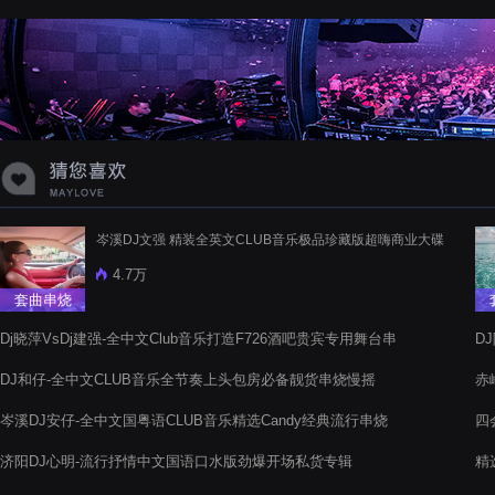
蝉爸爸妈妈爱存在夏天的风是想你的
声音啊
岑溪DJ文强 精装全英文CLUB音乐极品珍藏版超嗨商业大碟
4.7万
套曲串烧
Dj晓萍VsDj建强-全中文Club音乐打造F726酒吧贵宾专用舞台串
D
烧
DJ和仔-全中文CLUB音乐全节奏上头包房必备靓货串烧慢摇
赤
辑
岑溪DJ安仔-全中文国粤语CLUB音乐精选Candy经典流行串烧
四
烧
济阳DJ心明-流行抒情中文国语口水版劲爆开场私货专辑
精
曲