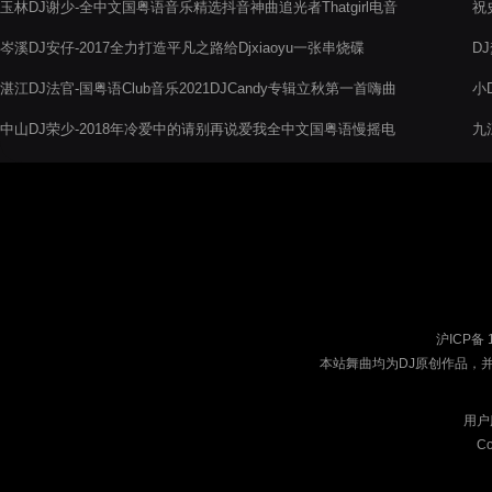
玉林DJ谢少-全中文国粤语音乐精选抖音神曲追光者Thatgirl电音
祝
阁串烧舞曲
岑溪DJ安仔-2017全力打造平凡之路给Djxiaoyu一张串烧碟
D
湛江DJ法官-国粤语Club音乐2021DJCandy专辑立秋第一首嗨曲
小
首首经典首首熟悉上头串烧
中山DJ荣少-2018年冷爱中的请别再说爱我全中文国粤语慢摇电
九
音阁串烧
沪ICP备 
本站舞曲均为DJ原创作品，
用户
Co