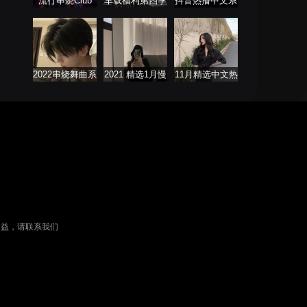
流行串烧Club
车载福利第四季
抖音热播中文系
列
2022串烧舞曲系
2021 精选1月慢
11月精选中文热
列
歌连版音乐串烧
播歌曲合集
权益，请联系我们