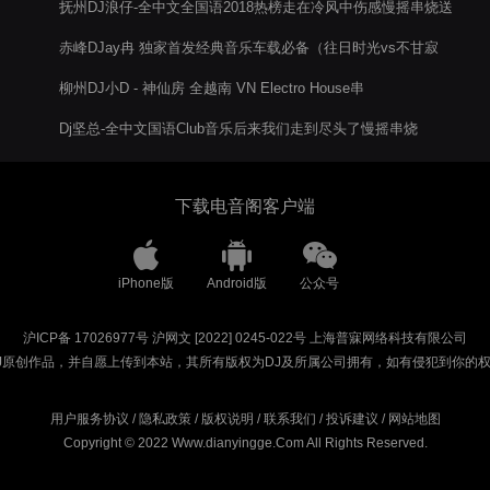
抚州DJ浪仔-全中文全国语2018热榜走在冷风中伤感慢摇串烧送
兄弟何童
赤峰DJay冉 独家首发经典音乐车载必备（往日时光vs不甘寂
寞）客户自选付费专辑
柳州DJ小D - 神仙房 全越南 VN Electro House串
Dj坚总-全中文国语Club音乐后来我们走到尽头了慢摇串烧
下载电音阁客户端
iPhone版
Android版
公众号
沪ICP备 17026977号
沪网文 [2022] 0245-022号
上海普寐网络科技有限公司
J原创作品，并自愿上传到本站，其所有版权为DJ及所属公司拥有，如有侵犯到你的
用户服务协议
/
隐私政策
/
版权说明
/
联系我们
/
投诉建议
/
网站地图
Copyright © 2022 Www.dianyingge.Com All Rights Reserved.