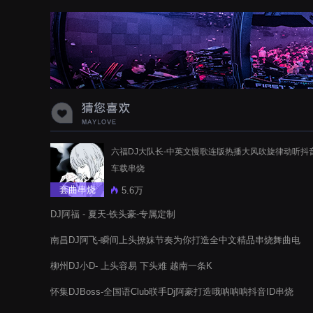
蝉爸爸妈妈爱存在夏天的风是想你的
声音啊
六福DJ大队长-中英文慢歌连版热播大风吹旋律动听抖
车载串烧
套曲串烧
5.6万
DJ阿福 - 夏天-铁头豪-专属定制
南昌DJ阿飞-瞬间上头撩妹节奏为你打造全中文精品串烧舞曲电
音阁
柳州DJ小D- 上头容易 下头难 越南一条K
怀集DJBoss-全国语Club联手Dj阿豪打造哦呐呐呐抖音ID串烧