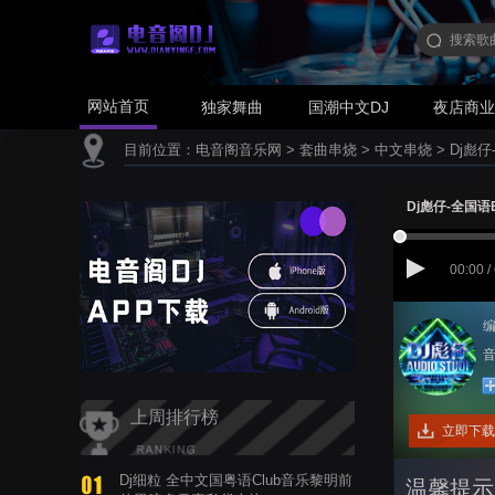
网站首页
独家舞曲
国潮中文DJ
夜店商
目前位置：
电音阁音乐网
>
套曲串烧
>
中文串烧
>
Dj彪仔
Dj彪仔-全国语
00:00 /
编
音
上周排行榜
立即下载
Dj细粒 全中文国粤语Club音乐黎明前
温馨提示