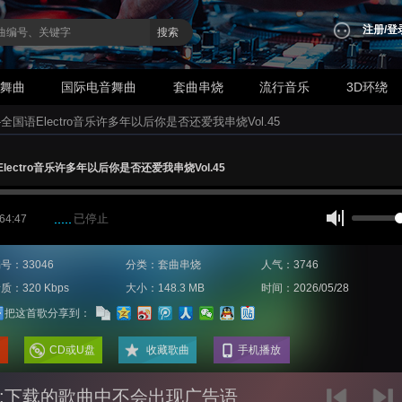
注册
/
登
搜索
业舞曲
国际电音舞曲
套曲串烧
流行音乐
3D环绕
-全国语Electro音乐许多年以后你是否还爱我串烧Vol.45
Electro音乐许多年以后你是否还爱我串烧Vol.45
已停止
 64:47
号：33046
分类：套曲串烧
人气：3746
质：320 Kbps
大小：148.3 MB
时间：2026/05/28
把这首歌分享到：
CD或U盘
收藏歌曲
手机播放
:下载的歌曲中不会出现广告语