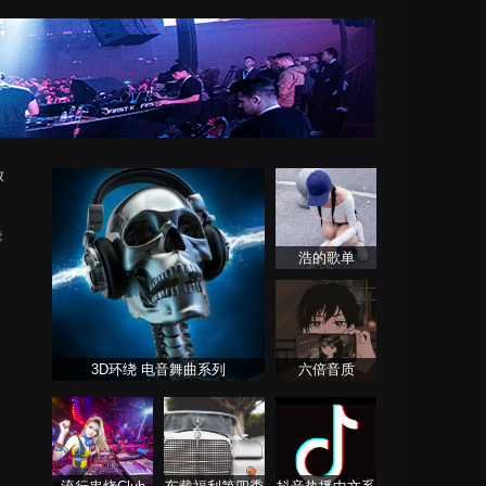
放
烧
浩的歌单
3D环绕 电音舞曲系列
六倍音质