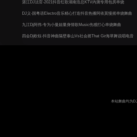
湛江DJ法官-2021抖音红歌湖南浩总KTV内测专用包房串烧
DJ义-国粤语Electro音乐精心打造抖音热播阿依莫慢摇串烧舞曲
九江Dj阿伟-专为小曼姐量身情歌Music伤感打心串烧舞曲
四会Dj欧钰-抖音神曲隔壁泰山Vs社会摇That Gir海草舞说唱电音
阁串烧大碟
本站舞曲均为D