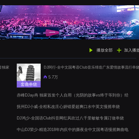
播放全部
加入播
音独家
DJ阿行-全中文国粤语Club音乐缔造广东爱情故事流行串
5.7万
套曲串烧
赤峰DJay冉 独家首发个人自用（光阴的故事vs终于等到你）经
典汇聚车载音乐
抚州DJ小威-全程私改庄心妍错爱超爽口水中英文慢摇串烧
DJ鸿少-全国语Club抖音网红风吹过八千里敏敏专属订做串烧
中山DJ荣少-精造2018年内疚中的撕夜全中文国粤语慢摇舞曲电
音阁串烧