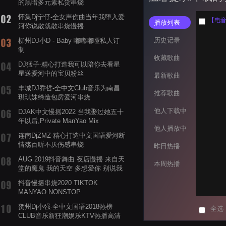
的黑暗多元素私货串烧
怀集Dj宁仔-全女声伤曲当年我堕入爱
【电音阁
播放列表
河你说散就散串烧慢摇
历史记录
柳州DJ小D - Baby 嘟嘟嘟哑私人订
制
收藏歌曲
DJ猛子-精心打造我可以陪你去看星
星送爱河中的宝贝粉丝
最新歌曲
丰城DJ乔哲-全中文Club音乐为南昌
推荐歌曲
琪琪妹缔造包房爱河串烧
他人下载中
DJAK中文慢摇2022 当我娶过她五十
年以后,Private ManYao Mix
他人播放中
连南DjZMZ-精心打造中文国语爱河断
情殇百听不厌伤感串烧
昨日热播
AUG 2019抖音舞曲 夜店慢摇 来自天
本周热播
堂的魔鬼 我的天空 多想爱你 别说我
的眼泪你无所谓 渡我不渡她
抖音慢摇串烧2020 TIKTOK
MANYAO NONSTOP
POWERMIXFOR_ADRIANNE飞鸟和
贺州Dj小强-全中文国语2018热榜
全选
蝉爸爸妈妈爱存在夏天的风是想你的
CLUB音乐新狂潮娱乐KTV热播高清
声音啊
系列串烧