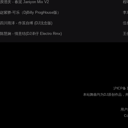
庾澄庆 - 春泥 Janiyon Mix V2
程响
赵紫骅-可乐（DjBilly ProgHouse版）
李
四川雨泽 - 作茧自缚 (DJ沈念版)
伍佰
陈慧娴 - 情意结(DJ泽仔 Electro Rmx)
王佳
沪ICP备 
本站舞曲均为DJ原创作品，
用户
Co