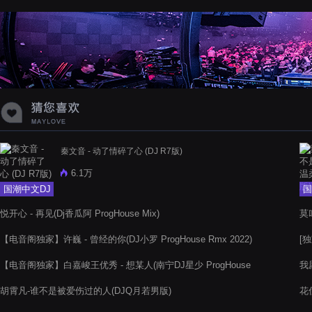
秦文音 - 动了情碎了心 (DJ R7版)
6.1万
国潮中文DJ
国
悦开心 - 再见(Dj香瓜阿 ProgHouse Mix)
莫叫
【电音阁独家】许巍 - 曾经的你(DJ小罗 ProgHouse Rmx 2022)
[独
【电音阁独家】白嘉峻王优秀 - 想某人(南宁DJ星少 ProgHouse
我
Rmx 2022)
胡霄凡-谁不是被爱伤过的人(DJQ月若男版)
花僮