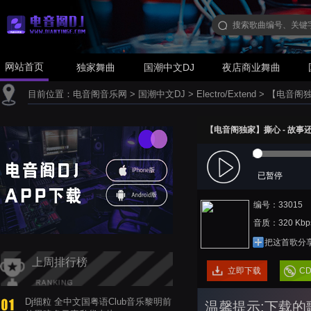
网站首页
独家舞曲
国潮中文DJ
夜店商业舞曲
目前位置：
电音阁音乐网
>
国潮中文DJ
>
Electro/Extend
>
【电音阁独家】
【电音阁独家】撕心 - 故事还长(D
已暂停
编号：33015
音质：320 Kbp
把这首歌分
上周排行榜
立即下载
C
Dj细粒 全中文国粤语Club音乐黎明前
温馨提示:下载