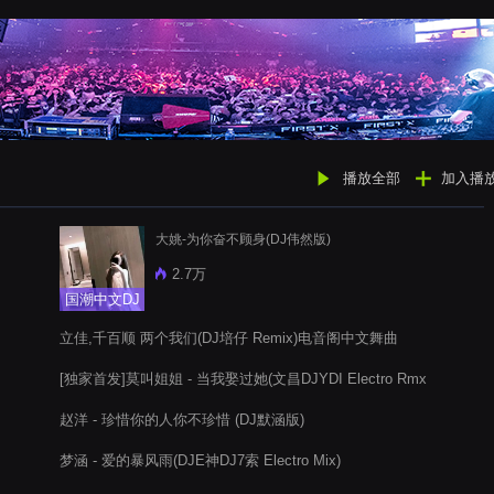
播放全部
加入播
大姚-为你奋不顾身(DJ伟然版)
2.7万
国潮中文DJ
立佳,千百顺 两个我们(DJ培仔 Remix)电音阁中文舞曲
[独家首发]莫叫姐姐 - 当我娶过她(文昌DJYDI Electro Rmx
2021)
赵洋 - 珍惜你的人你不珍惜 (DJ默涵版)
梦涵 - 爱的暴风雨(DJE神DJ7索 Electro Mix)