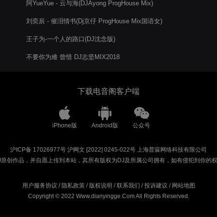
阿YueYue - 云与海(DJAyong ProgHouse Mix)
刘奕辰 - 催泪情书(Dj京仔 ProgHouse Mix国语女)
王子为-一个人的路口(DJ沈念版)
不要你为难 曾惜 DJ志坚MIX2018
下载电音阁客户端
iPhone版
Android版
公众号
沪ICP备 17026977号
沪网文 [2022] 0245-022号
上海普寐网络科技有限公司
J原创作品，并自愿上传到本站，其所有版权为DJ及所属公司拥有，如有侵犯到你的
用户服务协议
/
隐私政策
/
版权说明
/
联系我们
/
投诉建议
/
网站地图
Copyright © 2022 Www.dianyingge.Com All Rights Reserved.