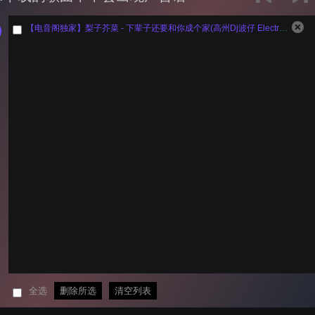
【电音阁独家】梨子芥菜 - 下辈子还要和你成个家(高州Dj波仔 Electro Rmx 2026)
全选
删除所选
清空列表