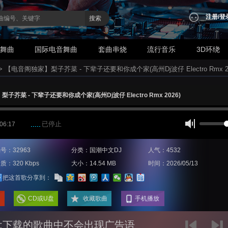
注册
/
登
搜索
业舞曲
国际电音舞曲
套曲串烧
流行音乐
3D环绕
>
【电音阁独家】梨子芥菜 - 下辈子还要和你成个家(高州Dj波仔 Electro Rmx 20
芥菜 - 下辈子还要和你成个家(高州Dj波仔 Electro Rmx 2026)
已停止
 06:17
号：32963
分类：国潮中文DJ
人气：4532
质：320 Kbps
大小：14.54 MB
时间：2026/05/13
把这首歌分享到：
CD或U盘
收藏歌曲
手机播放
:下载的歌曲中不会出现广告语