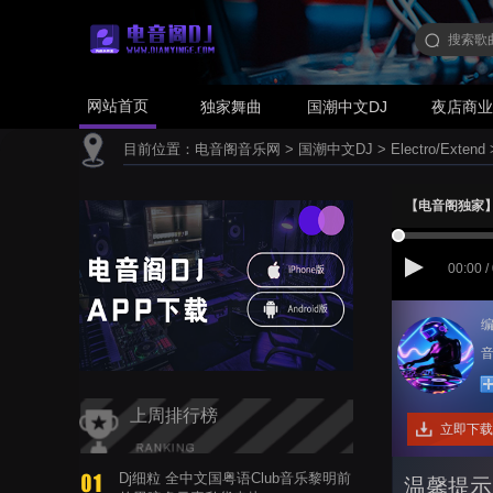
网站首页
独家舞曲
国潮中文DJ
夜店商
目前位置：
电音阁音乐网
>
国潮中文DJ
>
Electro/Extend
【电音阁独家】梨子
00:00 /
编
音
上周排行榜
立即下载
Dj细粒 全中文国粤语Club音乐黎明前
温馨提示