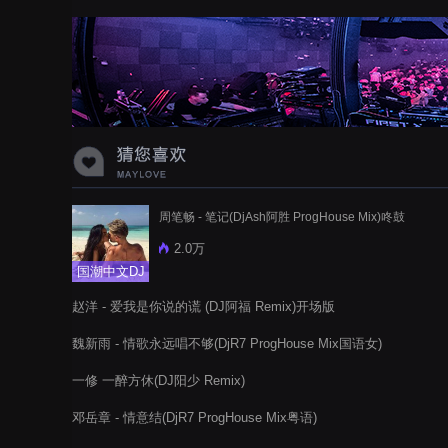
周笔畅 - 笔记(DjAsh阿胜 ProgHouse Mix)咚鼓
2.0万
国潮中文DJ
赵洋 - 爱我是你说的谎 (DJ阿福 Remix)开场版
魏新雨 - 情歌永远唱不够(DjR7 ProgHouse Mix国语女)
一修 一醉方休(DJ阳少 Remix)
邓岳章 - 情意结(DjR7 ProgHouse Mix粤语)