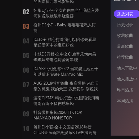
的黑暗多元素私货串烧
怀集Dj宁仔-全女声伤曲当年我堕入爱
播放列表
河你说散就散串烧慢摇
历史记录
柳州DJ小D - Baby 嘟嘟嘟哑私人订
制
收藏歌曲
DJ猛子-精心打造我可以陪你去看星
星送爱河中的宝贝粉丝
最新歌曲
丰城DJ乔哲-全中文Club音乐为南昌
推荐歌曲
琪琪妹缔造包房爱河串烧
他人下载中
DJAK中文慢摇2022 当我娶过她五十
年以后,Private ManYao Mix
他人播放中
AUG 2019抖音舞曲 夜店慢摇 来自天
堂的魔鬼 我的天空 多想爱你 别说我
昨日热播
的眼泪你无所谓 渡我不渡她
连南DjZMZ-精心打造中文国语爱河断
本周热播
情殇百听不厌伤感串烧
抖音慢摇串烧2020 TIKTOK
MANYAO NONSTOP
POWERMIXFOR_ADRIANNE飞鸟和
贺州Dj小强-全中文国语2018热榜
蝉爸爸妈妈爱存在夏天的风是想你的
CLUB音乐新狂潮娱乐KTV热播高清
声音啊
系列串烧