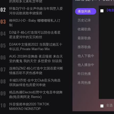
的黑暗多元素私货串烧
怀集Dj宁仔-全女声伤曲当年我堕入爱
【电音阁
播放列表
河你说散就散串烧慢摇
历史记录
柳州DJ小D - Baby 嘟嘟嘟哑私人订
制
收藏歌曲
DJ猛子-精心打造我可以陪你去看星
星送爱河中的宝贝粉丝
最新歌曲
DJAK中文慢摇2022 当我娶过她五十
推荐歌曲
年以后,Private ManYao Mix
他人下载中
AUG 2019抖音舞曲 夜店慢摇 来自天
堂的魔鬼 我的天空 多想爱你 别说我
他人播放中
的眼泪你无所谓 渡我不渡她
连南DjZMZ-精心打造中文国语爱河断
情殇百听不厌伤感串烧
昨日热播
丰城DJ乔哲-全中文Club音乐为南昌
本周热播
琪琪妹缔造包房爱河串烧
精品热播Electro狂野中文电音串烧舞
曲(电音阁阿龙 Remix)
抖音慢摇串烧2020 TIKTOK
全选
MANYAO NONSTOP
POWERMIXFOR_ADRIANNE飞鸟和