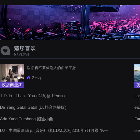
蝉爸爸妈妈爱存在夏天的风是想你的
声音啊
以后再不要偷别人的曲子了撒
2.6万
夜店商业舞
曲
T Dido - Thank You (DJ阿福 Remix)
La
De Yang Gatal Gatal (DJ抖音热播版)
e
Ada Yang Tumbang 蹦迪小曲
Fa
文
DJ - 中国最新嗨者 [音乐厂牌,EDM现场]2018年7月收录 第一
еях
（DJ谢毛）