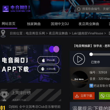
网站首页
独家舞曲
国潮中文DJ
夜店商业舞曲
目前位置：
电音阁音乐网
>
夜店商业舞曲
>
Lak/越南鼓VinaHouse
>
【
【电音阁独家】张学友 - 想和你去
已暂停
编号：32918
音质：320 Kbp
把这首歌分
上周排行榜
立即下载
C
Dj细粒 全中文国粤语Club音乐黎明前
温馨提示:下载