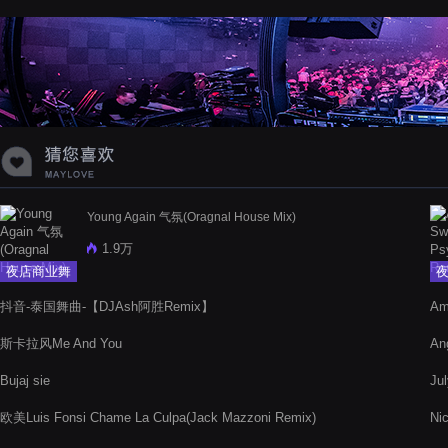
蝉爸爸妈妈爱存在夏天的风是想你的
声音啊
Young Again 气氛(Oragnal House Mix)
1.9万
夜店商业舞
曲
抖音-泰国舞曲-【DJAsh阿胜Remix】
Am
斯卡拉风Me And You
An
Bujaj sie
Ju
欧美Luis Fonsi Chame La Culpa(Jack Mazzoni Remix)
Ni