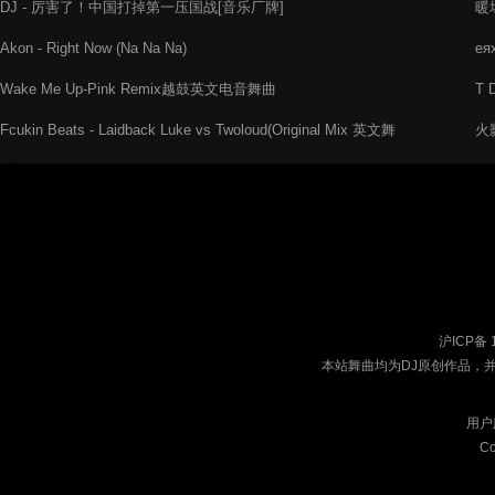
DJ - 厉害了！中国打掉第一压国战[音乐厂牌]
暖场
Re
Akon - Right Now (Na Na Na)
еях
Wake Me Up-Pink Remix越鼓英文电音舞曲
T 
Fcukin Beats - Laidback Luke vs Twoloud(Original Mix 英文舞
火影
曲)
沪ICP备 
本站舞曲均为DJ原创作品，
用户
Co