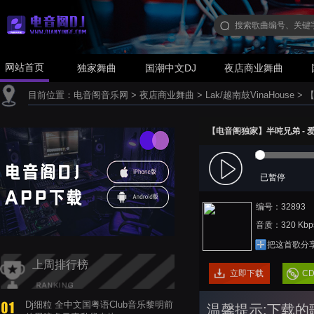
网站首页
独家舞曲
国潮中文DJ
夜店商业舞曲
目前位置：
电音阁音乐网
>
夜店商业舞曲
>
Lak/越南鼓VinaHouse
>
【
【电音阁独家】半吨兄弟 - 爱我的
已暂停
编号：32893
音质：320 Kbp
把这首歌分
上周排行榜
立即下载
C
Dj细粒 全中文国粤语Club音乐黎明前
温馨提示:下载