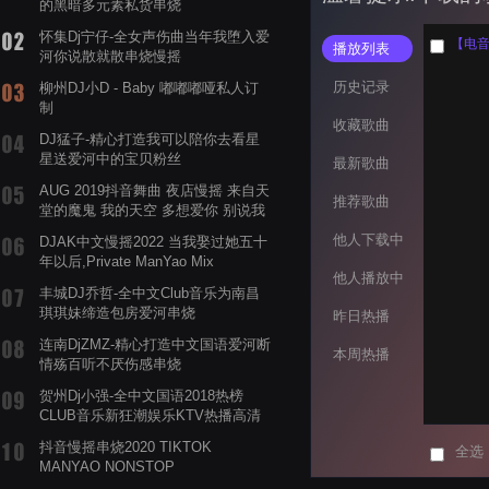
的黑暗多元素私货串烧
怀集Dj宁仔-全女声伤曲当年我堕入爱
播放列表
河你说散就散串烧慢摇
历史记录
柳州DJ小D - Baby 嘟嘟嘟哑私人订
制
收藏歌曲
DJ猛子-精心打造我可以陪你去看星
星送爱河中的宝贝粉丝
最新歌曲
AUG 2019抖音舞曲 夜店慢摇 来自天
推荐歌曲
堂的魔鬼 我的天空 多想爱你 别说我
的眼泪你无所谓 渡我不渡她
他人下载中
DJAK中文慢摇2022 当我娶过她五十
年以后,Private ManYao Mix
他人播放中
丰城DJ乔哲-全中文Club音乐为南昌
琪琪妹缔造包房爱河串烧
昨日热播
连南DjZMZ-精心打造中文国语爱河断
本周热播
情殇百听不厌伤感串烧
贺州Dj小强-全中文国语2018热榜
CLUB音乐新狂潮娱乐KTV热播高清
系列串烧
抖音慢摇串烧2020 TIKTOK
全选
MANYAO NONSTOP
POWERMIXFOR_ADRIANNE飞鸟和