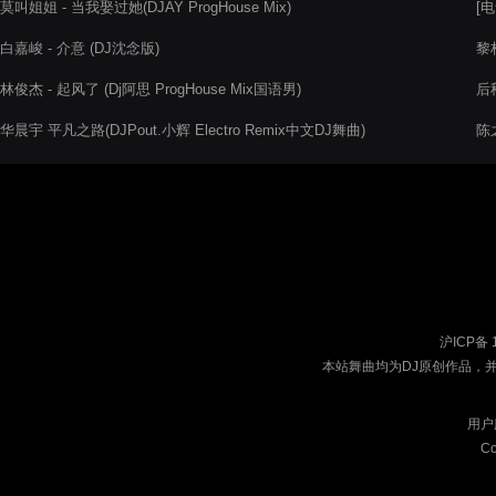
莫叫姐姐 - 当我娶过她(DJAY ProgHouse Mix)
[
Rm
白嘉峻 - 介意 (DJ沈念版)
黎林
林俊杰 - 起风了 (Dj阿思 ProgHouse Mix国语男)
后
华晨宇 平凡之路(DJPout.小辉 Electro Remix中文DJ舞曲)
陈之
沪ICP备 
本站舞曲均为DJ原创作品，
用户
Co