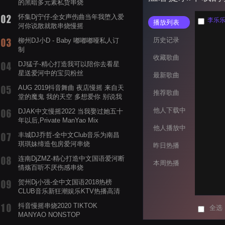
的黑暗多元素私货串烧
怀集Dj宁仔-全女声伤曲当年我堕入爱
李乐乐 
播放列表
河你说散就散串烧慢摇
历史记录
柳州DJ小D - Baby 嘟嘟嘟哑私人订
制
收藏歌曲
DJ猛子-精心打造我可以陪你去看星
星送爱河中的宝贝粉丝
最新歌曲
AUG 2019抖音舞曲 夜店慢摇 来自天
推荐歌曲
堂的魔鬼 我的天空 多想爱你 别说我
的眼泪你无所谓 渡我不渡她
他人下载中
DJAK中文慢摇2022 当我娶过她五十
年以后,Private ManYao Mix
他人播放中
丰城DJ乔哲-全中文Club音乐为南昌
琪琪妹缔造包房爱河串烧
昨日热播
连南DjZMZ-精心打造中文国语爱河断
本周热播
情殇百听不厌伤感串烧
贺州Dj小强-全中文国语2018热榜
CLUB音乐新狂潮娱乐KTV热播高清
系列串烧
抖音慢摇串烧2020 TIKTOK
全选
MANYAO NONSTOP
POWERMIXFOR_ADRIANNE飞鸟和