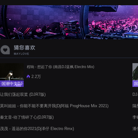
蝉爸爸妈妈爱存在夏天的风是想你的
声音啊
程响 - 想起了你 (南昌DJ蓝枫 Electro Mix)
2.2万
国潮中文DJ
国
让我们荡起双桨 (DJR7版)
D
莫叫姐姐 - 你能不能不要离开我(Dj阿福 ProgHouse Mix 2021)
隔壁
秦文音-动了情碎了心(DJR7版)
李锋
茂茂 - 遥远的你2021(Dj泽仔 Electro Rmx)
潘