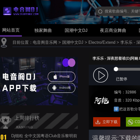
网站首页
独家舞曲
国潮中文DJ
夜店商业舞曲
目前位置：
电音阁音乐网
>
国潮中文DJ
>
Electro/Extend
>
李乐乐 - 深
李乐乐 - 深夜想着谁(Dj阿鲍 Ele
已暂停
编号：32886
音质：320 Kbp
把这首歌分
上周排行榜
立即下载
C
Dj细粒 全中文国粤语Club音乐黎明前
温馨提示:下载