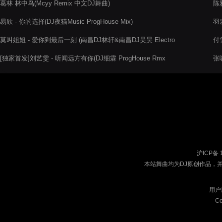
葛林 林中鸟(Mcyy Remix 中文DJ舞曲)
陈
易欣 - 你的选择(DJ夜猫Music ProgHouse Mix)
羽泉
莫叫姐姐 - 爱你到最后一刻 (南昌DJ林轩&南昌DJ昊昊 Electro
付雪
Mix)
[独家首发]刘艺雯 - 听闻远方有你(DJ细霖 ProgHouse Rmx
张啸
2021)
沪ICP备 
本站舞曲均为DJ原创作品，
用户
Co