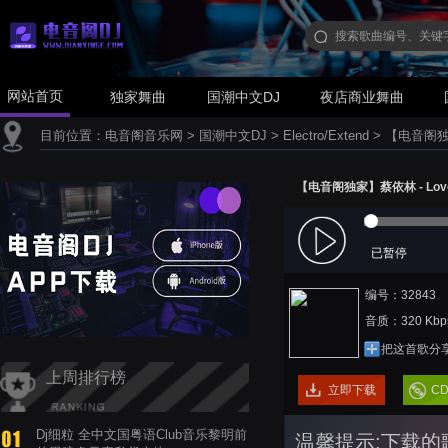
网站首页
独家舞曲
国潮中文DJ
夜店商业舞曲
目前位置：
电音阁音乐网
>
国潮中文DJ
>
Electro/Extend
>
【电音阁独家】蔡
【电音阁独家】蔡依林 - Love Lo
已暂停
编号：32843
音质：320 Kbp
把这首歌分
上周排行榜
立即下载
C
Dj细粒 全中文国粤语Club音乐黎明前
温馨提示:下载