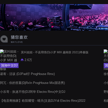
莫叫姐姐 - 不该用情(Dj小罗 MIX 越南鼓 2021)终极版
2.6万
国潮中文DJ
国
谌宥 - 活该 (DJPad仔 ProgHouse Rmx)
徐
阿冗 - 你的答案(DjRxIn ProgHouse Mix国语男)
小
小乐哥 - 执迷不悟(DJ阿华 Electro Rmx)中文DJ
野狼
【电音阁独家】欧阳耀莹 - 晴天(文昌DJYdi Electro Rmx)2022
柏静