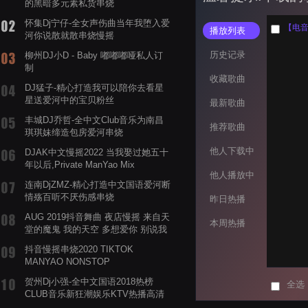
的黑暗多元素私货串烧
怀集Dj宁仔-全女声伤曲当年我堕入爱
【电音阁
播放列表
河你说散就散串烧慢摇
历史记录
柳州DJ小D - Baby 嘟嘟嘟哑私人订
制
收藏歌曲
DJ猛子-精心打造我可以陪你去看星
星送爱河中的宝贝粉丝
最新歌曲
丰城DJ乔哲-全中文Club音乐为南昌
推荐歌曲
琪琪妹缔造包房爱河串烧
他人下载中
DJAK中文慢摇2022 当我娶过她五十
年以后,Private ManYao Mix
他人播放中
连南DjZMZ-精心打造中文国语爱河断
情殇百听不厌伤感串烧
昨日热播
AUG 2019抖音舞曲 夜店慢摇 来自天
本周热播
堂的魔鬼 我的天空 多想爱你 别说我
的眼泪你无所谓 渡我不渡她
抖音慢摇串烧2020 TIKTOK
MANYAO NONSTOP
POWERMIXFOR_ADRIANNE飞鸟和
贺州Dj小强-全中文国语2018热榜
全选
蝉爸爸妈妈爱存在夏天的风是想你的
CLUB音乐新狂潮娱乐KTV热播高清
声音啊
系列串烧