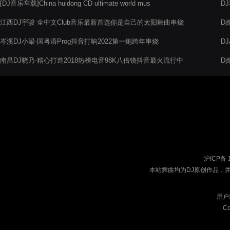
[DJ音乐车载]China huidong CD ultimate world mus
D
江西DJ宇骏 全中文Club音乐最新首选你是自己的太阳舞曲串烧
Dj
岑溪DJ小梁-国粤语Prog抖音打响2022第一炮跨年串烧
D
音
南昌DJ晓乃-精心打造2018热榜电音98K八倍镜抖音最火流行中
D
英文车载电音阁串烧
沪ICP备 
本站舞曲均为DJ原创作品，
用户
Co