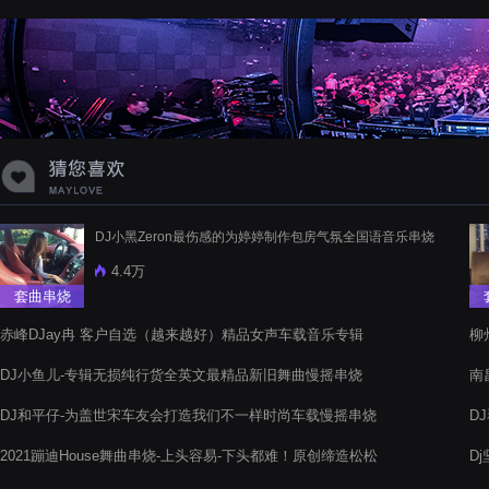
蝉爸爸妈妈爱存在夏天的风是想你的
声音啊
DJ小黑Zeron最伤感的为婷婷制作包房气氛全国语音乐串烧
4.4万
套曲串烧
赤峰DJay冉 客户自选（越来越好）精品女声车载音乐专辑
柳
DJ小鱼儿-专辑无损纯行货全英文最精品新旧舞曲慢摇串烧
南
电
DJ和平仔-为盖世宋车友会打造我们不一样时尚车载慢摇串烧
D
2021蹦迪House舞曲串烧-上头容易-下头都难！原创缔造松松
D
音