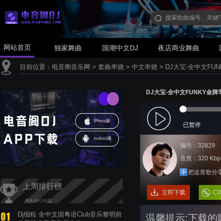
网站首页
独家舞曲
国潮中文DJ
夜店商业舞曲
目前位置：
电音阁音乐网
>
套曲串烧
>
中文串烧
>
DJ大宝-全中文FU
DJ大宝-全中文FUNKY金牌
已暂停
编号：32829
音质：320 Kbp
把这首歌分
上周排行榜
立即下载
C
Dj细粒 全中文国粤语Club音乐黎明前
温馨提示:下载