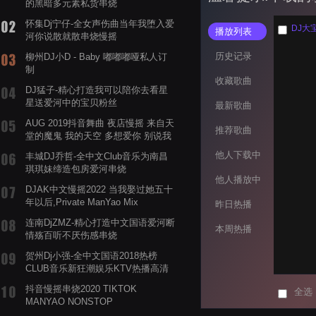
的黑暗多元素私货串烧
怀集Dj宁仔-全女声伤曲当年我堕入爱
播放列表
河你说散就散串烧慢摇
历史记录
柳州DJ小D - Baby 嘟嘟嘟哑私人订
制
收藏歌曲
DJ猛子-精心打造我可以陪你去看星
星送爱河中的宝贝粉丝
最新歌曲
AUG 2019抖音舞曲 夜店慢摇 来自天
推荐歌曲
堂的魔鬼 我的天空 多想爱你 别说我
的眼泪你无所谓 渡我不渡她
他人下载中
丰城DJ乔哲-全中文Club音乐为南昌
琪琪妹缔造包房爱河串烧
他人播放中
DJAK中文慢摇2022 当我娶过她五十
年以后,Private ManYao Mix
昨日热播
连南DjZMZ-精心打造中文国语爱河断
本周热播
情殇百听不厌伤感串烧
贺州Dj小强-全中文国语2018热榜
CLUB音乐新狂潮娱乐KTV热播高清
系列串烧
抖音慢摇串烧2020 TIKTOK
全选
MANYAO NONSTOP
POWERMIXFOR_ADRIANNE飞鸟和