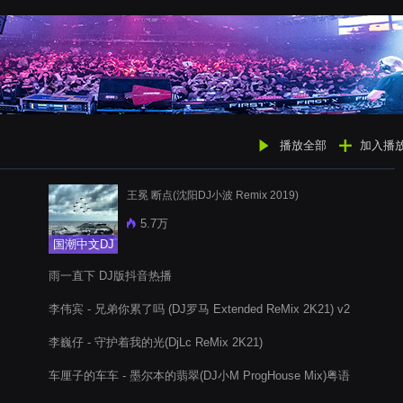
播放全部
加入播
王冕 断点(沈阳DJ小波 Remix 2019)
5.7万
国潮中文DJ
雨一直下 DJ版抖音热播
李伟宾 - 兄弟你累了吗 (DJ罗马 Extended ReMix 2K21) v2
李巍仔 - 守护着我的光(DjLc ReMix 2K21)
车厘子的车车 - 墨尔本的翡翠(DJ小M ProgHouse Mix)粤语