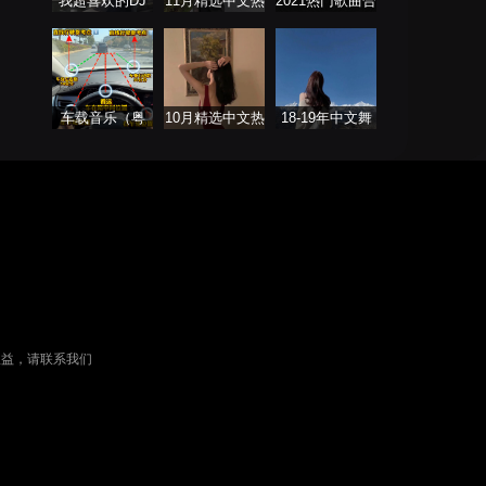
我超喜欢的DJ
11月精选中文热
2021热门歌曲合
播歌曲合集
集
车载音乐（粤
10月精选中文热
18-19年中文舞
语）
播舞曲
曲 Remix（暂不
更新）
权益，请联系我们