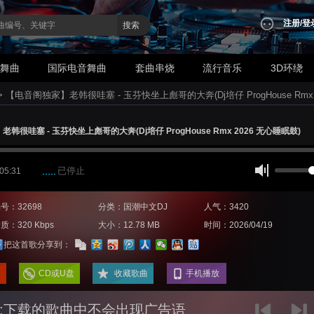
注册
/
登
搜索
业舞曲
国际电音舞曲
套曲串烧
流行音乐
3D环绕
>
【电音阁独家】老韩很哇塞 - 玉芬快坐上彪哥的大奔(Dj培仔 ProgHouse Rmx 
韩很哇塞 - 玉芬快坐上彪哥的大奔(Dj培仔 ProgHouse Rmx 2026 无心睡眠鼓)
已停止
 05:31
号：32698
分类：国潮中文DJ
人气：3420
质：320 Kbps
大小：12.78 MB
时间：2026/04/19
把这首歌分享到：
CD或U盘
收藏歌曲
手机播放
:下载的歌曲中不会出现广告语