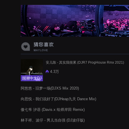
蝉爸爸妈妈爱存在夏天的风是想你的
声音啊
安儿陈 - 其实我很累 (DJR7 ProgHouse Rmx 2021)
4.3万
国潮中文DJ
阿悠悠 - 旧梦一场(DJXS Mix 2020)
向思悦 - 我们说好了(DJHeap九天 Dance Mix)
傲七爷 汐语 (Davis.x 绘师岸田 Remix)
林子祥、波仔 - 男儿当自强 (DJ波仔版)