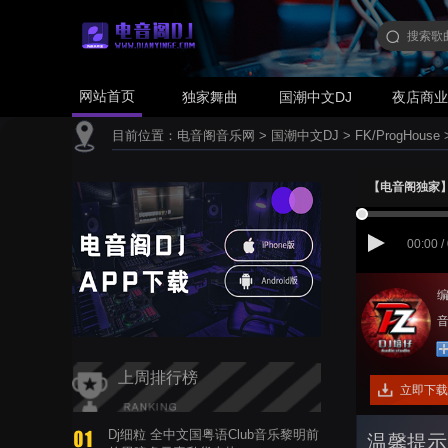
网站首页
独家舞曲
国潮中文DJ
夜店商
目前位置：
电音阁音乐网
>
国潮中文DJ
>
FK/ProgHouse
【电音阁独家】老
00:00 /
编
音
上周排行榜
立即下载
Dj细粒 全中文国粤语Club音乐黎明前
温馨提示