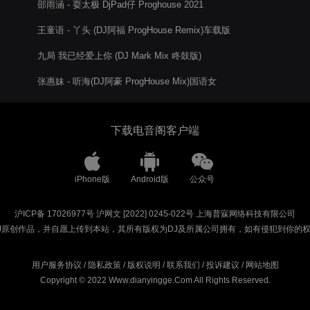
邵雨涵 - 耍太极 DjPad仔 Proghouse 2021
王童语 - 丫头 (DJ阿福 ProgHouse Remix)车载版
九局 我已经爱上你 (DJ Mark Mix 咚鼓版)
张惠妹 - 听海(DJ阿豪 ProgHouse Mix)国语女
下载电音阁客户端
iPhone版
Android版
公众号
沪ICP备 17026977号
沪网文 [2022] 0245-022号
上海普寐网络科技有限公司
J原创作品，并自愿上传到本站，其所有版权为DJ及所属公司拥有，如有侵犯到你的
用户服务协议
/
隐私政策
/
版权说明
/
联系我们
/
投诉建议
/
网站地图
Copyright © 2022 Www.dianyingge.Com All Rights Reserved.