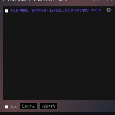
【电音阁独家】老韩很哇塞 - 玉芬快坐上彪哥的大奔(Dj培仔 ProgHouse Rmx 2026 无心睡眠鼓)
全选
删除所选
清空列表