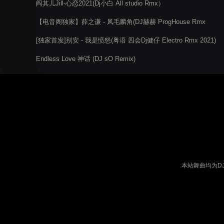
阎其儿Jill-心恋2021(Dj小白 All studio Rmx）
【电音阁独家】薛之谦 - 凤毛麟角(DJ赫赫 ProgHouse Rmx
2022)
[独家首发]别安 - 我是愤怒(粤语 四会Dj健仔 Electro Rmx 2021)
Endless Love 神话 (DJ sO Remix)
本站舞曲均为D