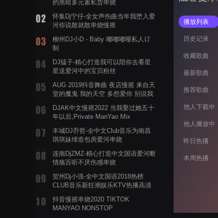
的黑暗多元素私货串烧
怀集Dj宁仔-全女声伤曲当年我堕入爱
播放列表
河你说散就散串烧慢摇
历史记录
柳州DJ小D - Baby 嘟嘟嘟哑私人订
制
收藏歌曲
DJ猛子-精心打造我可以陪你去看星
星送爱河中的宝贝粉丝
最新歌曲
AUG 2019抖音舞曲 夜店慢摇 来自天
推荐歌曲
堂的魔鬼 我的天空 多想爱你 别说我
的眼泪你无所谓 渡我不渡她
他人下载中
DJAK中文慢摇2022 当我娶过她五十
年以后,Private ManYao Mix
他人播放中
丰城DJ乔哲-全中文Club音乐为南昌
琪琪妹缔造包房爱河串烧
昨日热播
连南DjZMZ-精心打造中文国语爱河断
本周热播
情殇百听不厌伤感串烧
贺州Dj小强-全中文国语2018热榜
CLUB音乐新狂潮娱乐KTV热播高清
系列串烧
抖音慢摇串烧2020 TIKTOK
MANYAO NONSTOP
POWERMIXFOR_ADRIANNE飞鸟和