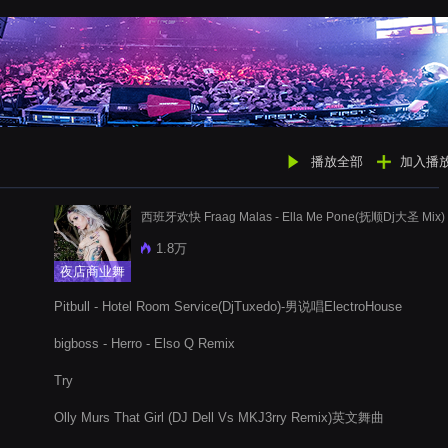
播放全部
加入播
西班牙欢快 Fraag Malas - Ella Me Pone(抚顺Dj大圣 Mix)
1.8万
夜店商业舞
曲
Pitbull - Hotel Room Service(DjTuxedo)-男说唱ElectroHouse
bigboss - Herro - Elso Q Remix
Try
Olly Murs That Girl (DJ Dell Vs MKJ3rry Remix)英文舞曲