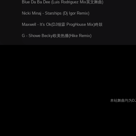
Blue Da Ba Dee (Luis Rodriguez Mix英文舞曲)
Nicki Minaj - Starships (Dj Igor Remix)
Maxwell - It's Ok(DJ细霖 ProgHouse Mix)咚鼓
G - Showe Becky欧美热播(Hike Remix)
本站舞曲均为D