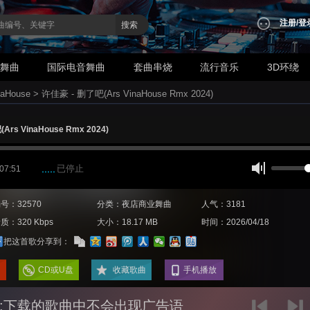
注册
/
登
搜索
业舞曲
国际电音舞曲
套曲串烧
流行音乐
3D环绕
aHouse
>
许佳豪 - 删了吧(Ars VinaHouse Rmx 2024)
rs VinaHouse Rmx 2024)
已停止
 07:51
号：32570
分类：夜店商业舞曲
人气：3181
质：320 Kbps
大小：18.17 MB
时间：2026/04/18
把这首歌分享到：
CD或U盘
收藏歌曲
手机播放
:下载的歌曲中不会出现广告语