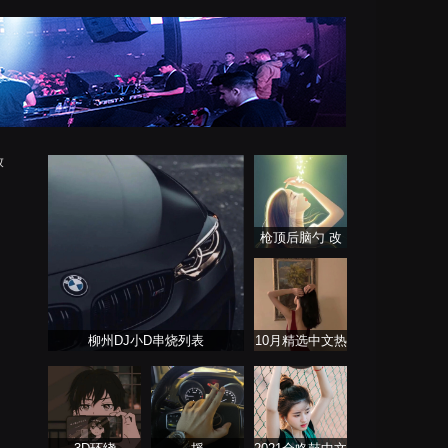
放
枪顶后脑勺 改
摇还得摇
柳州DJ小D串烧列表
10月精选中文热
播舞曲