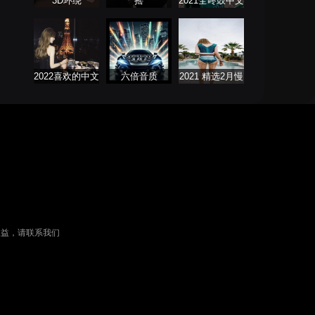
3D环绕
摇
2021全咚鼓中文
歌曲大全
2022喜欢的中文
六倍音质
2021 精选2月慢
DJ舞曲
歌连版音乐串烧
权益，请联系我们