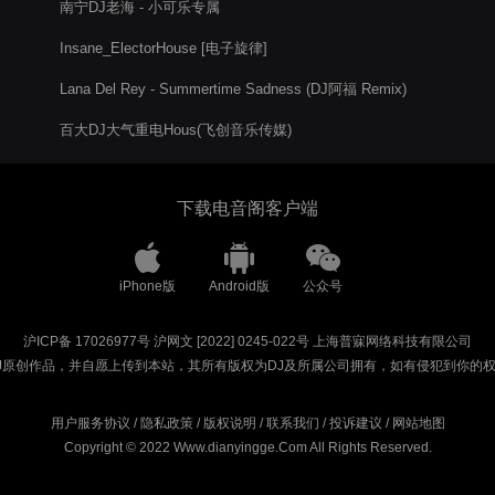
南宁DJ老海 - 小可乐专属
Insane_ElectorHouse [电子旋律]
Lana Del Rey - Summertime Sadness (DJ阿福 Remix)
百大DJ大气重电Hous(飞创音乐传媒)
下载电音阁客户端
iPhone版
Android版
公众号
沪ICP备 17026977号
沪网文 [2022] 0245-022号
上海普寐网络科技有限公司
J原创作品，并自愿上传到本站，其所有版权为DJ及所属公司拥有，如有侵犯到你的
用户服务协议
/
隐私政策
/
版权说明
/
联系我们
/
投诉建议
/
网站地图
Copyright © 2022 Www.dianyingge.Com All Rights Reserved.