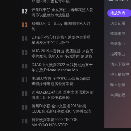
的黑暗多元素私货串烧
怀集Dj宁仔-全女声伤曲当年我堕入爱
播放列表
河你说散就散串烧慢摇
历史记录
柳州DJ小D - Baby 嘟嘟嘟哑私人订
制
收藏歌曲
DJ猛子-精心打造我可以陪你去看星
星送爱河中的宝贝粉丝
最新歌曲
AUG 2019抖音舞曲 夜店慢摇 来自天
推荐歌曲
堂的魔鬼 我的天空 多想爱你 别说我
的眼泪你无所谓 渡我不渡她
他人下载中
DJAK中文慢摇2022 当我娶过她五十
年以后,Private ManYao Mix
他人播放中
丰城DJ乔哲-全中文Club音乐为南昌
琪琪妹缔造包房爱河串烧
昨日热播
连南DjZMZ-精心打造中文国语爱河断
本周热播
情殇百听不厌伤感串烧
贺州Dj小强-全中文国语2018热榜
CLUB音乐新狂潮娱乐KTV热播高清
系列串烧
抖音慢摇串烧2020 TIKTOK
MANYAO NONSTOP
POWERMIXFOR_ADRIANNE飞鸟和