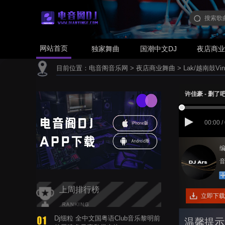
网站首页
独家舞曲
国潮中文DJ
夜店商
目前位置：
电音阁音乐网
>
夜店商业舞曲
>
Lak/越南鼓Vin
许佳豪 - 删了吧(A
00:00 /
编
音
上周排行榜
立即下载
Dj细粒 全中文国粤语Club音乐黎明前
温馨提示