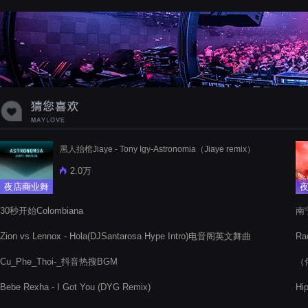
蝉爸爸妈妈爱存在夏天的风是想你的
声音啊
黑人抬棺Jiaye - Tony Igy-Astronomia（Jiaye remix）
2.0万
夜店商业舞
曲
30秒开始Colombiana
南
Zion vs Lennox - Hola(DJSantarosa Hype Intro)电音阁英文舞曲
Ra
Cu_Phe_Thoi-_抖音热搜BGM
（俄
Bebe Rexha - I Got You (DYG Remix)
Hip