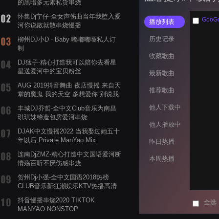
的黑暗多元素私货串烧
怀集Dj宁仔-全女声伤曲当年我堕入爱
GooG
播放列表
河你说散就散串烧慢摇
历史记录
柳州DJ小D - Baby 嘟嘟嘟哑私人订
制
收藏歌曲
DJ猛子-精心打造我可以陪你去看星
星送爱河中的宝贝粉丝
最新歌曲
AUG 2019抖音舞曲 夜店慢摇 来自天
推荐歌曲
堂的魔鬼 我的天空 多想爱你 别说我
的眼泪你无所谓 渡我不渡她
他人下载中
丰城DJ乔哲-全中文Club音乐为南昌
琪琪妹缔造包房爱河串烧
他人播放中
DJAK中文慢摇2022 当我娶过她五十
年以后,Private ManYao Mix
昨日热播
连南DjZMZ-精心打造中文国语爱河断
本周热播
情殇百听不厌伤感串烧
贺州Dj小强-全中文国语2018热榜
CLUB音乐新狂潮娱乐KTV热播高清
系列串烧
抖音慢摇串烧2020 TIKTOK
全选
MANYAO NONSTOP
POWERMIXFOR_ADRIANNE飞鸟和