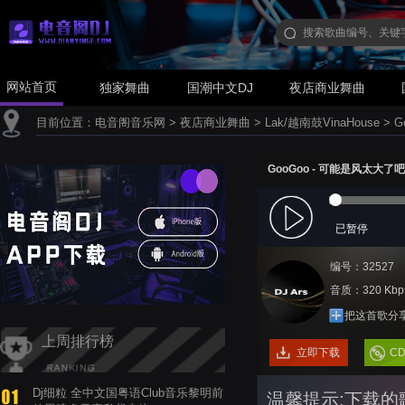
网站首页
独家舞曲
国潮中文DJ
夜店商业舞曲
目前位置：
电音阁音乐网
>
夜店商业舞曲
>
Lak/越南鼓VinaHouse
>
G
GooGoo - 可能是风太大了吧(Ar
已暂停
编号：32527
音质：320 Kbp
把这首歌分
上周排行榜
立即下载
C
Dj细粒 全中文国粤语Club音乐黎明前
温馨提示:下载