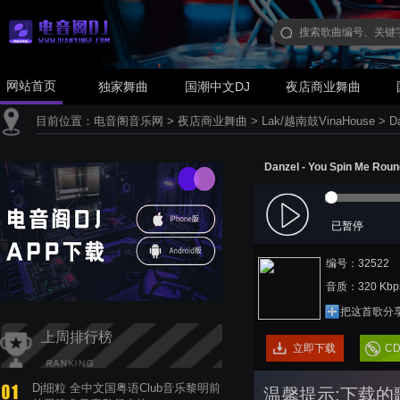
网站首页
独家舞曲
国潮中文DJ
夜店商业舞曲
目前位置：
电音阁音乐网
>
夜店商业舞曲
>
Lak/越南鼓VinaHouse
>
D
Danzel - You Spin Me Ro
已暂停
编号：32522
音质：320 Kbp
把这首歌分
上周排行榜
立即下载
C
Dj细粒 全中文国粤语Club音乐黎明前
温馨提示:下载