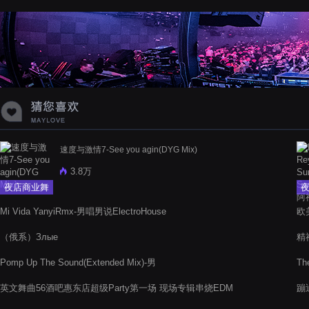
蝉爸爸妈妈爱存在夏天的风是想你的
声音啊
速度与激情7-See you agin(DYG Mix)
3.8万
夜店商业舞
曲
Mi Vida YanyiRmx-男唱男说ElectroHouse
欧美
文
（俄系）Злые
精
Pomp Up The Sound(Extended Mix)-男
Th
英文舞曲56酒吧惠东店超级Party第一场 现场专辑串烧EDM
蹦
Music音乐厂牌串烧