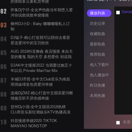
的黑暗多元素私货串烧
怀集Dj宁仔-全女声伤曲当年我堕入爱
Danze
播放列表
河你说散就散串烧慢摇
历史记录
柳州DJ小D - Baby 嘟嘟嘟哑私人订
制
收藏歌曲
DJ猛子-精心打造我可以陪你去看星
星送爱河中的宝贝粉丝
最新歌曲
AUG 2019抖音舞曲 夜店慢摇 来自天
推荐歌曲
堂的魔鬼 我的天空 多想爱你 别说我
的眼泪你无所谓 渡我不渡她
他人下载中
DJAK中文慢摇2022 当我娶过她五十
年以后,Private ManYao Mix
他人播放中
丰城DJ乔哲-全中文Club音乐为南昌
琪琪妹缔造包房爱河串烧
昨日热播
连南DjZMZ-精心打造中文国语爱河断
本周热播
情殇百听不厌伤感串烧
贺州Dj小强-全中文国语2018热榜
CLUB音乐新狂潮娱乐KTV热播高清
系列串烧
抖音慢摇串烧2020 TIKTOK
全选
MANYAO NONSTOP
POWERMIXFOR_ADRIANNE飞鸟和