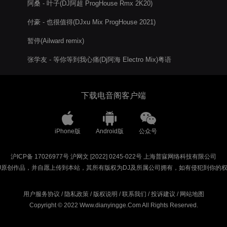
阿桑 - 叶子(DJ阿超 ProgHouse Rmx 2K20)
付豪 - 也很值得(DJxu Mix ProgHouse 2021)
暂停(Ailward remix)
张学友 - 等你等到我心痛(Dj阿海 Electro Mix)粤语
下载电音阁客户端
iPhone版
Android版
公众号
沪ICP备 17026977号
沪网文 [2022] 0245-022号
上海普寐网络科技有限公司
J原创作品，并自愿上传到本站，其所有版权为DJ及所属公司拥有，如有侵犯到你的
用户服务协议
/
隐私政策
/
版权说明
/
联系我们
/
投诉建议
/
网站地图
Copyright © 2022 Www.dianyingge.Com All Rights Reserved.