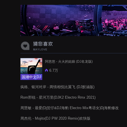
蝉爸爸妈妈爱存在夏天的风是想你的
声音啊
阿悠悠 - 火火的姑娘 (DJ名龙版)
6.7万
国潮中文DJ
疯格、银河对岸 - 两情相悦比翼飞 (DJ默涵版)
Rom邢锐 - 星河万里(DJK2 Electro Rmx 2021)
周慧敏 - 最爱(Dj贺仔&DJ海豹 Electro Mix粤语女)Dj海豹修改
周杰伦 - Mojito(DJ PW 2020 Remix)欢快版