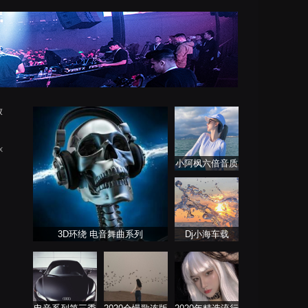
放
x
小阿枫六倍音质
系列 车载专享
3D环绕 电音舞曲系列
Dj小海车载