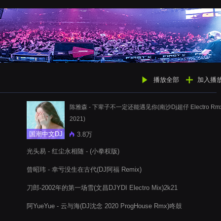
播放全部
加入播
陈雅森 - 下辈子不一定还能遇见你(南沙Dj超仔 Electro Rm
2021)
国潮中文DJ
3.8万
光头易 - 红尘永相随 - (小拳权版)
曾昭玮 - 幸亏没生在古代(DJ阿福 Remix)
刀郎-2002年的第一场雪(文昌DJYDI Electro Mix)2k21
阿YueYue - 云与海(DJ沈念 2020 ProgHouse Rmx)咚鼓