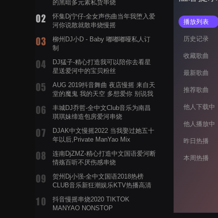
的黑暗多元素私货串烧
怀集Dj宁仔-全女声伤曲当年我堕入爱
播放列表
河你说散就散串烧慢摇
历史记录
柳州DJ小D - Baby 嘟嘟嘟哑私人订
制
收藏歌曲
DJ猛子-精心打造我可以陪你去看星
星送爱河中的宝贝粉丝
最新歌曲
AUG 2019抖音舞曲 夜店慢摇 来自天
推荐歌曲
堂的魔鬼 我的天空 多想爱你 别说我
的眼泪你无所谓 渡我不渡她
他人下载中
丰城DJ乔哲-全中文Club音乐为南昌
琪琪妹缔造包房爱河串烧
他人播放中
DJAK中文慢摇2022 当我娶过她五十
年以后,Private ManYao Mix
昨日热播
连南DjZMZ-精心打造中文国语爱河断
本周热播
情殇百听不厌伤感串烧
贺州Dj小强-全中文国语2018热榜
CLUB音乐新狂潮娱乐KTV热播高清
系列串烧
抖音慢摇串烧2020 TIKTOK
MANYAO NONSTOP
POWERMIXFOR_ADRIANNE飞鸟和