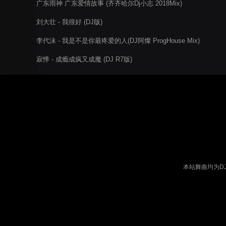
广东雨神 广东爱情故事 (齐齐哈尔Dj小志 2018Mix)
刘大壮 - 我很好 (DJ版)
李代沫 - 我是不是你最疼爱的人(DJ阿燦 ProgHouse Mix)
寂悸 - 成瘾成疯又成魔 (DJ R7版)
本站舞曲均为D