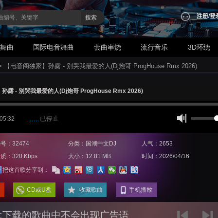
注册
/
登
搜索
业舞曲
国际电音舞曲
套曲串烧
流行音乐
3D环绕
>
【电音阁独家】孙露 - 别哭我最爱的人(Dj炮哥 ProgHouse Rmx 2026)
 - 别哭我最爱的人(Dj炮哥 ProgHouse Rmx 2026)
已停止
 05:32
号：32474
分类：国潮中文DJ
人气：2653
质：320 Kbps
大小：12.81 MB
时间：2026/04/16
把这首歌分享到：
CD或U盘
收藏歌曲
手机播放
:下载的歌曲中不会出现广告语