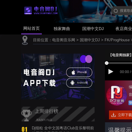
网站首页
独家舞曲
国潮中文DJ
夜店商
目前位置：
电音阁音乐网
>
国潮中文DJ
>
FK/ProgHouse
【电音阁独家】孙露
00:00 /
编
音
上周排行榜
立即下载
Dj细粒 全中文国粤语Club音乐黎明前
温馨提示