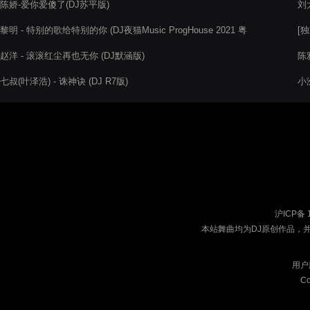
陈娇-爱你爱傻了(DJ苏平版)
刘大
黎明 - 特别的歌给特别的你 (DJ夜猫Music ProgHouse 2021 粤
[
语 Remix dj小志Rap
赵洋 - 滚滚红尘再也无你 (DJ默涵版)
陈
七叔(叶泽浩) - 诛神诀 (DJ R7版)
小洲
沪ICP备 
本站舞曲均为DJ原创作品，
用户
Co