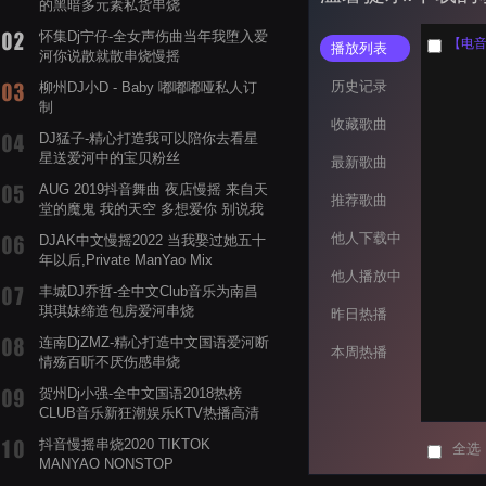
的黑暗多元素私货串烧
怀集Dj宁仔-全女声伤曲当年我堕入爱
播放列表
河你说散就散串烧慢摇
历史记录
柳州DJ小D - Baby 嘟嘟嘟哑私人订
制
收藏歌曲
DJ猛子-精心打造我可以陪你去看星
星送爱河中的宝贝粉丝
最新歌曲
AUG 2019抖音舞曲 夜店慢摇 来自天
推荐歌曲
堂的魔鬼 我的天空 多想爱你 别说我
的眼泪你无所谓 渡我不渡她
他人下载中
DJAK中文慢摇2022 当我娶过她五十
年以后,Private ManYao Mix
他人播放中
丰城DJ乔哲-全中文Club音乐为南昌
琪琪妹缔造包房爱河串烧
昨日热播
连南DjZMZ-精心打造中文国语爱河断
本周热播
情殇百听不厌伤感串烧
贺州Dj小强-全中文国语2018热榜
CLUB音乐新狂潮娱乐KTV热播高清
系列串烧
抖音慢摇串烧2020 TIKTOK
全选
MANYAO NONSTOP
POWERMIXFOR_ADRIANNE飞鸟和