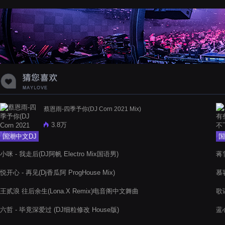
蝉爸爸妈妈爱存在夏天的风是想你的
声音啊
蔡恩雨-四季予你(DJ Corn 2021 Mix)
3.8万
国潮中文DJ
国
小咪 - 我走后(DJ阿帆 Electro Mix国语男)
蒋雪
悦开心 - 再见(Dj香瓜阿 ProgHouse Mix)
慕容
王贰浪 往后余生(Lona.X Remix)电音阁中文舞曲
歌
六哲 - 毕竟深爱过 (DJ细粒修改 House版)
蓝心