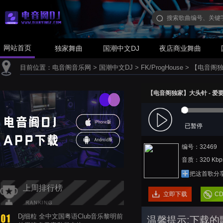
网站首页
独家舞曲
国潮中文DJ
夜店商业舞曲
目前位置：
电音阁音乐网
>
国潮中文DJ
>
FK/ProgHouse
>
【电音阁独家】
【电音阁独家】大头针 - 爱要怎么
已暂停
编号：32469
音质：320 Kbp
把这首歌分
上周排行榜
立即下载
C
Dj细粒 全中文国粤语Club音乐黎明前
温馨提示:下载