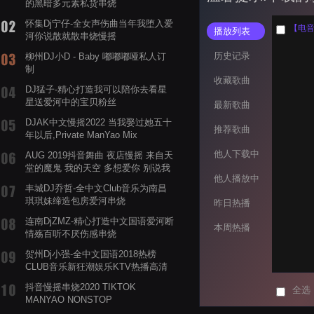
的黑暗多元素私货串烧
怀集Dj宁仔-全女声伤曲当年我堕入爱
【电音阁
播放列表
河你说散就散串烧慢摇
历史记录
柳州DJ小D - Baby 嘟嘟嘟哑私人订
制
收藏歌曲
DJ猛子-精心打造我可以陪你去看星
星送爱河中的宝贝粉丝
最新歌曲
DJAK中文慢摇2022 当我娶过她五十
推荐歌曲
年以后,Private ManYao Mix
他人下载中
AUG 2019抖音舞曲 夜店慢摇 来自天
堂的魔鬼 我的天空 多想爱你 别说我
他人播放中
的眼泪你无所谓 渡我不渡她
丰城DJ乔哲-全中文Club音乐为南昌
琪琪妹缔造包房爱河串烧
昨日热播
连南DjZMZ-精心打造中文国语爱河断
本周热播
情殇百听不厌伤感串烧
贺州Dj小强-全中文国语2018热榜
CLUB音乐新狂潮娱乐KTV热播高清
系列串烧
抖音慢摇串烧2020 TIKTOK
全选
MANYAO NONSTOP
POWERMIXFOR_ADRIANNE飞鸟和