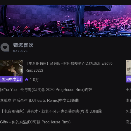
蝉爸爸妈妈爱存在夏天的风是想你的
声音啊
【电音阁独家】吕兴阳 - 时间都去哪了(DJ九级浪 Electro
Rmx 2022)
国潮中文DJ
国
1.0万
阿YueYue - 云与海(DJ沈念 2020 ProgHouse Rmx)咚鼓
王杰
李贰叁 往后余生 (DJHearts Remix)中文DJ舞曲
李
【电音阁独家】谢有才 - 就算不分开也会受伤害(粤语 DJ细霖
阿悠
ProgHouse Rmx 2022)
Gifty - 你的余温(DJ阿超 ProgHouse Rmx)
高进