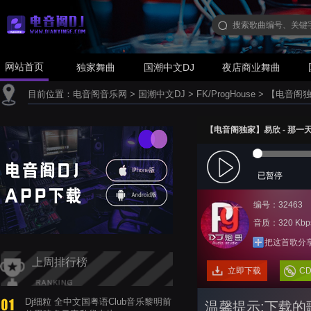
网站首页
独家舞曲
国潮中文DJ
夜店商业舞曲
目前位置：
电音阁音乐网
>
国潮中文DJ
>
FK/ProgHouse
>
【电音阁独家】
【电音阁独家】易欣 - 那一天(Dj
已暂停
编号：32463
音质：320 Kbp
把这首歌分
上周排行榜
立即下载
C
Dj细粒 全中文国粤语Club音乐黎明前
温馨提示:下载