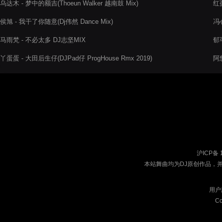
乌达木 - 梦中的额吉(Thoeun Walker 越南鼓 Mix)
红
侯旭 - 我干了你随意(Dj伟然 Dance Mix)
冯
马雨梵 - 不必太多 DJ志坚MIX
郁可
丫蛋蛋 - 大田后生仔(DJPad仔 ProgHouse Rmx 2019)
阿悠
沪ICP备 
本站舞曲均为DJ原创作品，
用户
Co