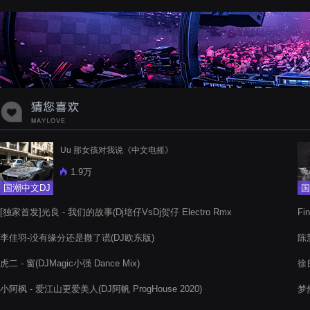
蝉爸爸妈妈爱存在夏天的风是想你的
声音啊
Uu 那女孩对我说《中文电摇》
1.9万
国潮中文DJ
国
[独家首发]光良 - 我们的故事(Dj培仔VsDj贺仔 Electro Rmx
Fi
2021)
李佳羽-没有缘分还是撒了谎(DJ欧东版)
陈慧
虎二 - 窗(DJMagic小强 Dance Mix)
徐
小阿枫 - 爱江山更爱美人(DJ阿帆 ProgHouse 2020)
梦然