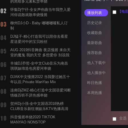
的黑暗多元素私货串烧
怀集Dj宁仔-全女声伤曲当年我堕入爱
【电音阁
播放列表
河你说散就散串烧慢摇
历史记录
柳州DJ小D - Baby 嘟嘟嘟哑私人订
制
收藏歌曲
DJ猛子-精心打造我可以陪你去看星
星送爱河中的宝贝粉丝
最新歌曲
AUG 2019抖音舞曲 夜店慢摇 来自天
推荐歌曲
堂的魔鬼 我的天空 多想爱你 别说我
的眼泪你无所谓 渡我不渡她
他人下载中
丰城DJ乔哲-全中文Club音乐为南昌
琪琪妹缔造包房爱河串烧
他人播放中
DJAK中文慢摇2022 当我娶过她五十
年以后,Private ManYao Mix
昨日热播
连南DjZMZ-精心打造中文国语爱河断
本周热播
情殇百听不厌伤感串烧
贺州Dj小强-全中文国语2018热榜
CLUB音乐新狂潮娱乐KTV热播高清
系列串烧
抖音慢摇串烧2020 TIKTOK
全选
MANYAO NONSTOP
POWERMIXFOR_ADRIANNE飞鸟和