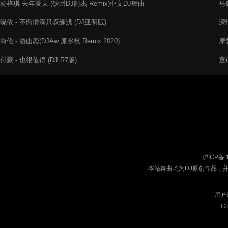
杨梓琪 去年夏天 (钦州DJ阿杰 Remix)中文DJ舞曲
马
晓依 - 不悔情深只叹缘浅 (DJ亚明版)
深
海伦 - 游山恋(DJAw 原乡鼓 Remix 2020)
摩
付豪 - 也很值得 (DJ R7版)
童话
沪ICP备 
本站舞曲均为DJ原创作品，
用户
Co