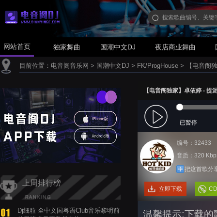
网站首页
独家舞曲
国潮中文DJ
夜店商业舞曲
目前位置：
电音阁音乐网
>
国潮中文DJ
>
FK/ProgHouse
>
【电音阁独家】
【电音阁独家】卓依婷 - 捉泥鳅(D
已暂停
编号：32433
音质：320 Kbp
把这首歌分
上周排行榜
立即下载
C
Dj细粒 全中文国粤语Club音乐黎明前
温馨提示:下载