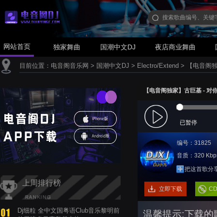
网站首页
独家舞曲
国潮中文DJ
夜店商业舞曲
目前位置：
电音阁音乐网
>
国潮中文DJ
>
Electro/Extend
>
【电音阁独家
【电音阁独家】古巨基 - 对你始终
已暂停
编号：31825
音质：320 Kbp
把这首歌分
上周排行榜
立即下载
C
Dj细粒 全中文国粤语Club音乐黎明前
温馨提示:下载