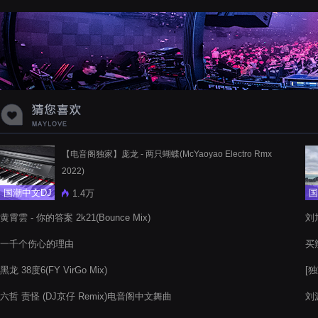
蝉爸爸妈妈爱存在夏天的风是想你的
声音啊
【电音阁独家】庞龙 - 两只蝴蝶(McYaoyao Electro Rmx
2022)
国潮中文DJ
国
1.4万
黄霄雲 - 你的答案 2k21(Bounce Mix)
刘旭
一千个伤心的理由
买辣
黑龙 38度6(FY VirGo Mix)
[独
六哲 责怪 (DJ京仔 Remix)电音阁中文舞曲
刘源