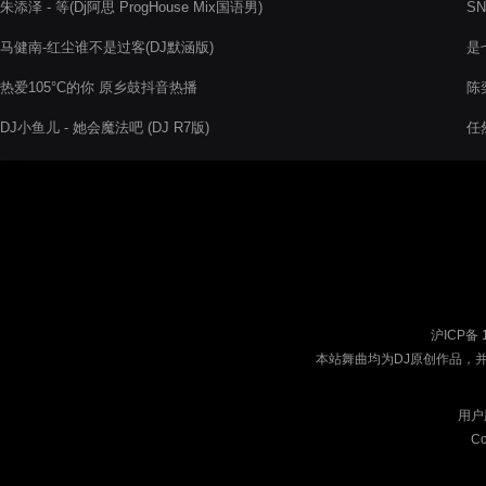
朱添泽 - 等(Dj阿思 ProgHouse Mix国语男)
SN
马健南-红尘谁不是过客(DJ默涵版)
是七
热爱105°C的你 原乡鼓抖音热播
陈奕
DJ小鱼儿 - 她会魔法吧 (DJ R7版)
任然
沪ICP备 
本站舞曲均为DJ原创作品，
用户
Co