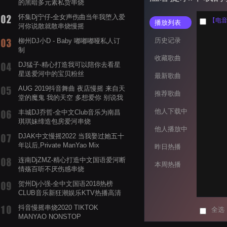
的黑暗多元素私货串烧
怀集Dj宁仔-全女声伤曲当年我堕入爱
播放列表
河你说散就散串烧慢摇
历史记录
柳州DJ小D - Baby 嘟嘟嘟哑私人订
制
收藏歌曲
DJ猛子-精心打造我可以陪你去看星
星送爱河中的宝贝粉丝
最新歌曲
AUG 2019抖音舞曲 夜店慢摇 来自天
推荐歌曲
堂的魔鬼 我的天空 多想爱你 别说我
的眼泪你无所谓 渡我不渡她
他人下载中
丰城DJ乔哲-全中文Club音乐为南昌
琪琪妹缔造包房爱河串烧
他人播放中
DJAK中文慢摇2022 当我娶过她五十
年以后,Private ManYao Mix
昨日热播
连南DjZMZ-精心打造中文国语爱河断
本周热播
情殇百听不厌伤感串烧
贺州Dj小强-全中文国语2018热榜
CLUB音乐新狂潮娱乐KTV热播高清
系列串烧
抖音慢摇串烧2020 TIKTOK
全选
MANYAO NONSTOP
POWERMIXFOR_ADRIANNE飞鸟和