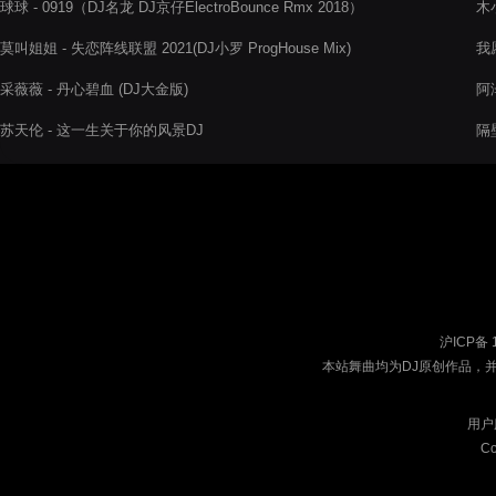
球球 - 0919（DJ名龙 DJ京仔ElectroBounce Rmx 2018）
木小
莫叫姐姐 - 失恋阵线联盟 2021(DJ小罗 ProgHouse Mix)
我
采薇薇 - 丹心碧血 (DJ大金版)
阿泽
苏天伦 - 这一生关于你的风景DJ
隔壁
沪ICP备 
本站舞曲均为DJ原创作品，
用户
Co