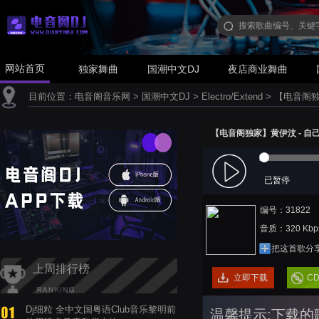
网站首页
独家舞曲
国潮中文DJ
夜店商业舞曲
目前位置：
电音阁音乐网
>
国潮中文DJ
>
Electro/Extend
>
【电音阁独家】
【电音阁独家】黄伊汶 - 自己(Dj
已暂停
编号：31822
音质：320 Kbp
把这首歌分
上周排行榜
立即下载
C
Dj细粒 全中文国粤语Club音乐黎明前
温馨提示:下载