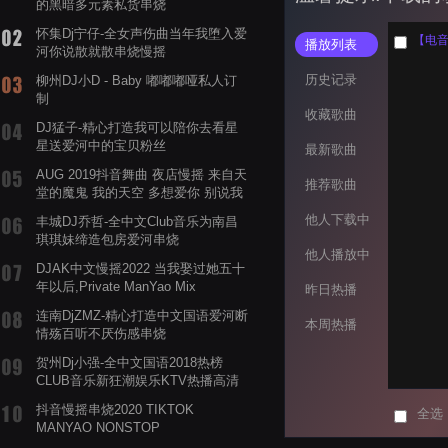
的黑暗多元素私货串烧
怀集Dj宁仔-全女声伤曲当年我堕入爱
【电音阁
播放列表
河你说散就散串烧慢摇
历史记录
柳州DJ小D - Baby 嘟嘟嘟哑私人订
制
收藏歌曲
DJ猛子-精心打造我可以陪你去看星
星送爱河中的宝贝粉丝
最新歌曲
AUG 2019抖音舞曲 夜店慢摇 来自天
推荐歌曲
堂的魔鬼 我的天空 多想爱你 别说我
的眼泪你无所谓 渡我不渡她
他人下载中
丰城DJ乔哲-全中文Club音乐为南昌
琪琪妹缔造包房爱河串烧
他人播放中
DJAK中文慢摇2022 当我娶过她五十
年以后,Private ManYao Mix
昨日热播
连南DjZMZ-精心打造中文国语爱河断
本周热播
情殇百听不厌伤感串烧
贺州Dj小强-全中文国语2018热榜
CLUB音乐新狂潮娱乐KTV热播高清
系列串烧
抖音慢摇串烧2020 TIKTOK
全选
MANYAO NONSTOP
POWERMIXFOR_ADRIANNE飞鸟和