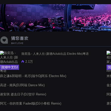
蝉爸爸妈妈爱存在夏天的风是想你的
声音啊
陈奕迅 - 人来人往 (新塘Aclub出品 Electro Mix)粤语
2.1万
国潮中文DJ
国
薛之谦&郭聪明 - 耗尽(福乍Dj阿乐 Electro Mix)
米线
高进 - 南风(DJ阿福 Dance Mix)
金
谢安琪 逝去日子(DJ贺仔 Remix)
阿
阿冗 - 你的答案 Faded版(DJ小拳权 Remix)
唐艺