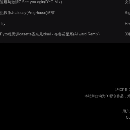
速度与激情7-See you agin(DYG Mix)
女版
热搜版Jealousy(ProgHouse)咚鼓
Bi
Try
Ri
Pyto程思源casette香奈儿xinel - 布鲁诺星系(Ailward Remix)
30
沪ICP备 
本站舞曲均为DJ原创作品，
用户
Co