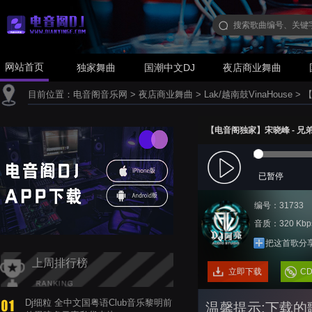
网站首页
独家舞曲
国潮中文DJ
夜店商业舞曲
目前位置：
电音阁音乐网
>
夜店商业舞曲
>
Lak/越南鼓VinaHouse
>
【
【电音阁独家】宋晓峰 - 兄弟的情(
已暂停
编号：31733
音质：320 Kbp
把这首歌分
上周排行榜
立即下载
C
Dj细粒 全中文国粤语Club音乐黎明前
温馨提示:下载