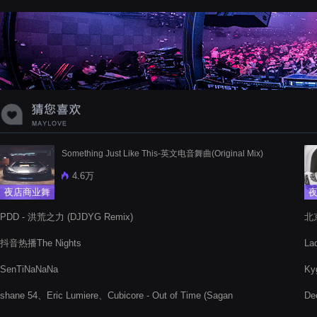
蝉爸爸妈妈爱存在夏天的风是想你的
声音啊
Something Just Like This-英文电音舞曲(Original Mix)
4.6万
夜店商业舞
曲
PDD - 洪荒之力 (DJDYG Remix)
北
抖音热播The Nights
La
SenTiNaNaNa
Kyg
shane 54、Eric Lumiere、Cubicore - Out of Time (Sagan
De
Remix)
Mi