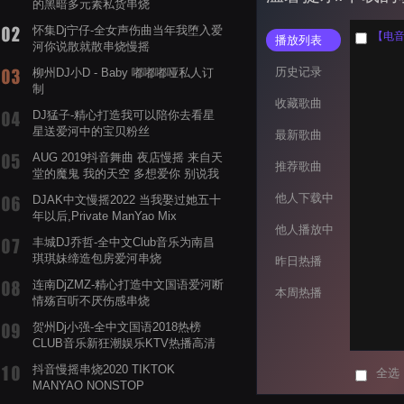
的黑暗多元素私货串烧
怀集Dj宁仔-全女声伤曲当年我堕入爱
【电音阁
播放列表
河你说散就散串烧慢摇
历史记录
柳州DJ小D - Baby 嘟嘟嘟哑私人订
制
收藏歌曲
DJ猛子-精心打造我可以陪你去看星
星送爱河中的宝贝粉丝
最新歌曲
AUG 2019抖音舞曲 夜店慢摇 来自天
推荐歌曲
堂的魔鬼 我的天空 多想爱你 别说我
的眼泪你无所谓 渡我不渡她
他人下载中
DJAK中文慢摇2022 当我娶过她五十
年以后,Private ManYao Mix
他人播放中
丰城DJ乔哲-全中文Club音乐为南昌
琪琪妹缔造包房爱河串烧
昨日热播
连南DjZMZ-精心打造中文国语爱河断
本周热播
情殇百听不厌伤感串烧
贺州Dj小强-全中文国语2018热榜
CLUB音乐新狂潮娱乐KTV热播高清
系列串烧
抖音慢摇串烧2020 TIKTOK
全选
MANYAO NONSTOP
POWERMIXFOR_ADRIANNE飞鸟和