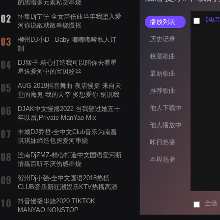
的黑暗多元素私货串烧
怀集Dj宁仔-全女声伤曲当年我堕入爱
【电音阁
播放列表
河你说散就散串烧慢摇
历史记录
柳州DJ小D - Baby 嘟嘟嘟哑私人订
制
收藏歌曲
DJ猛子-精心打造我可以陪你去看星
星送爱河中的宝贝粉丝
最新歌曲
AUG 2019抖音舞曲 夜店慢摇 来自天
推荐歌曲
堂的魔鬼 我的天空 多想爱你 别说我
的眼泪你无所谓 渡我不渡她
他人下载中
DJAK中文慢摇2022 当我娶过她五十
年以后,Private ManYao Mix
他人播放中
丰城DJ乔哲-全中文Club音乐为南昌
琪琪妹缔造包房爱河串烧
昨日热播
连南DjZMZ-精心打造中文国语爱河断
本周热播
情殇百听不厌伤感串烧
贺州Dj小强-全中文国语2018热榜
CLUB音乐新狂潮娱乐KTV热播高清
系列串烧
抖音慢摇串烧2020 TIKTOK
全选
MANYAO NONSTOP
POWERMIXFOR_ADRIANNE飞鸟和