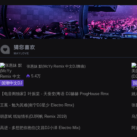
蝉爸爸妈妈爱存在夏天的风是想你的
声音啊
张惠妹 默(McYy Remix 中文DJ舞曲)
5.4万
国潮中文DJ
国
【电音阁独家】叶振棠 - 天蚕变(粤语 DJ赫赫 ProgHouse Rmx
姚六
2022)
王冕 - 勉为其难(南宁DJ星少 Electro Rmx)
张碧
胡彦斌 纸短情长(DJ阿帆 Remix 2019)
乌兰
高进 - 多想把你抱住(文昌DJ小泽 Electro Mix)
阿吉