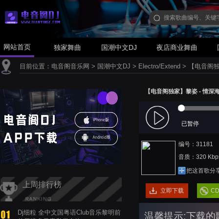
网站首页
独家舞曲
国潮中文DJ
夜店商业舞曲
目前位置：
电音阁音乐网
>
国潮中文DJ
>
Electro/Extend
>
【电音阁独家】
【电音阁独家】黎姿 - 情深海更深(
已暂停
编号：31181
音质：320 Kbp
把这首歌分
上周排行榜
立即下载
C
Dj细粒 全中文国粤语Club音乐黎明前
温馨提示:下载