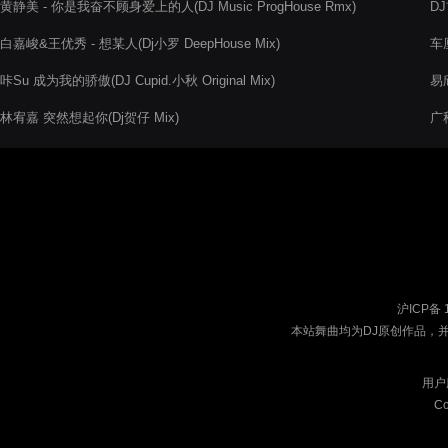
黄静美 - 你是我奋不顾身爱上的人(DJ Music ProgHouse Rmx)
D
白嘉峻&王优秀 - 想某人(Dj小罗 DeepHouse Mix)
车
咔Su 成为我的骄傲(DJ Cupid.小秋 Original Mix)
易欣
林宥嘉 突然想起你(Dj贺仔 Mix)
广
沪ICP备 
本站舞曲均为DJ原创作品，
用户
Co