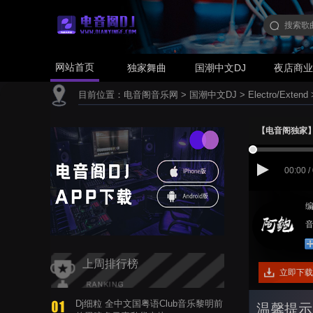
网站首页
独家舞曲
国潮中文DJ
夜店商
目前位置：
电音阁音乐网
>
国潮中文DJ
>
Electro/Extend
【电音阁独家】大头
00:00 /
编
音
上周排行榜
立即下载
Dj细粒 全中文国粤语Club音乐黎明前
温馨提示