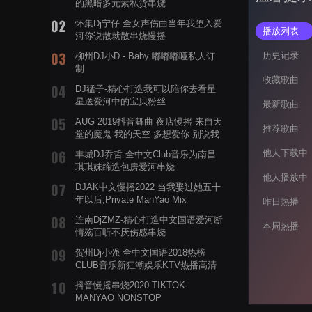
的黑暗多元素私货串烧
怀集Dj宁仔-全女声伤曲当年我堕入爱
播放列表
河你说散就散串烧慢摇
历史记录
柳州DJ小D - Baby 嘟嘟嘟哑私人订
制
收藏歌曲
DJ猛子-精心打造我可以陪你去看星
星送爱河中的宝贝粉丝
最新歌曲
AUG 2019抖音舞曲 夜店慢摇 来自天
推荐歌曲
堂的魔鬼 我的天空 多想爱你 别说我
的眼泪你无所谓 渡我不渡她
他人下载中
丰城DJ乔哲-全中文Club音乐为南昌
琪琪妹缔造包房爱河串烧
他人播放中
DJAK中文慢摇2022 当我娶过她五十
年以后,Private ManYao Mix
昨日热播
连南DjZMZ-精心打造中文国语爱河断
本周热播
情殇百听不厌伤感串烧
贺州Dj小强-全中文国语2018热榜
CLUB音乐新狂潮娱乐KTV热播高清
系列串烧
抖音慢摇串烧2020 TIKTOK
MANYAO NONSTOP
POWERMIXFOR_ADRIANNE飞鸟和