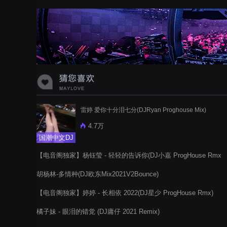
蝉爸爸妈妈爱存在夏天的风是想你的
声音啊
雷婷 爱你十分泪七分(DJRyan Proghouse Mix)
4.7万
国潮中文DJ
【电音阁独家】杨钰莹 - 轻轻的告诉你(DJ小嘉 ProgHouse Rmx
2022 V2)
胡杨林-多情种(DJ欧东Mix2021V2Bounce)
【电音阁独家】婷婷 - 长相依 2022(DJ星少 ProgHouse Rmx)
橘子妹 - 眼泪的错觉 (DJ庸仔 2021 Remix)