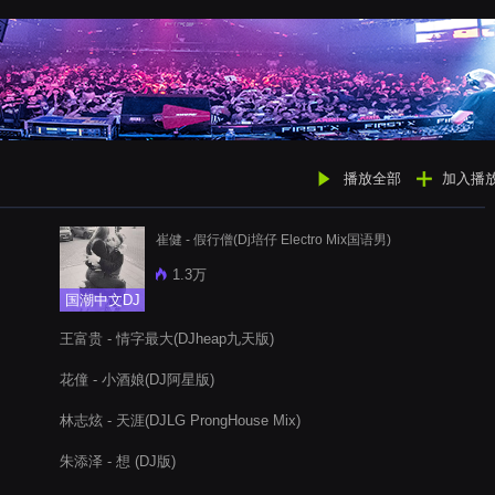
播放全部
加入播
崔健 - 假行僧(Dj培仔 Electro Mix国语男)
1.3万
国潮中文DJ
王富贵 - 情字最大(DJheap九天版)
花僮 - 小酒娘(DJ阿星版)
林志炫 - 天涯(DJLG ProngHouse Mix)
朱添泽 - 想 (DJ版)