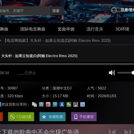
注册
/
登
搜索
业舞曲
国际电音舞曲
套曲串烧
流行音乐
3D环绕
>
【电音阁独家】大头针 - 如果云知道(Dj阿鲍 Electro Rmx 2025)
针 - 如果云知道(Dj阿鲍 Electro Rmx 2025)
已停止
 06:34
号：30987
分类：国潮中文DJ
人气：5822
质：320 Kbps
大小：15.17 MB
时间：2026/01/03
把这首歌分享到：
CD或U盘
收藏歌曲
手机播放
:下载的歌曲中不会出现广告语