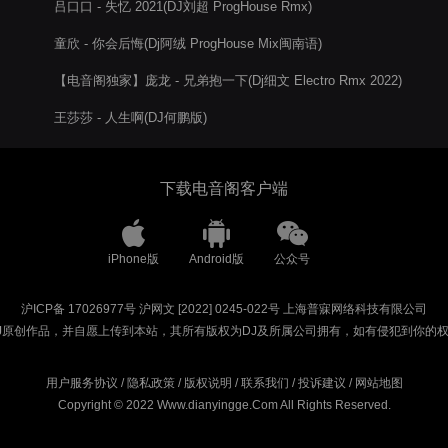
吕口口 - 失忆 2021(DJ刘超 ProgHouse Rmx)
童欣 - 你会后悔(Dj阿绒 ProgHouse Mix闽南语)
【电音阁独家】庞龙 - 兄弟抱一下(Dj细文 Electro Rmx 2022)
王莎莎 - 人生啊(DJ何鹏版)
下载电音阁客户端
iPhone版
Android版
公众号
沪ICP备 17026977号
沪网文 [2022] 0245-022号
上海普寐网络科技有限公司
J原创作品，并自愿上传到本站，其所有版权为DJ及所属公司拥有，如有侵犯到你的
用户服务协议
/
隐私政策
/
版权说明
/
联系我们
/
投诉建议
/
网站地图
Copyright © 2022 Www.dianyingge.Com All Rights Reserved.