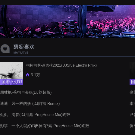
柯柯柯啊-画离弦2021(DJSrue Electro Rmx)
3.1万
国潮中文DJ
国
周林枫-苍狗与海鸥(DJ刘超版)
张茜
迪迪 - 风一样的妖 (DJ阿福 Remix)
李洁
侃侃 - 滴答(DJ泪鑫 ProgHouse Mix)咚鼓
尹昔
彭筝 - 一个人就好(DjE神Dj7索 ProgHouse Mix)咚鼓
侧田