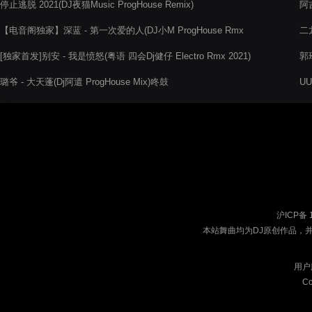
停止逃脱 2021(DJ夜猫Music ProgHouse Remix)
阿吉
【电音阁独家】深蓝 - 第一次爱的人(DJ小M ProgHouse Rmx
二龙
2022)
[独家首发]别安 - 我是愤怒(粤语 四会Dj健仔 Electro Rmx 2021)
郭
璐爷 - 大天蓬(Dj阿遣 ProgHouse Mix)咚鼓
UU
沪ICP备 
本站舞曲均为DJ原创作品，
用户
Co