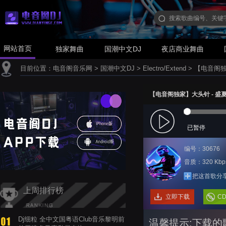
网站首页
独家舞曲
国潮中文DJ
夜店商业舞曲
目前位置：
电音阁音乐网
>
国潮中文DJ
>
Electro/Extend
>
【电音阁独家】
【电音阁独家】大头针 - 盛夏的果实
已暂停
编号：30676
音质：320 Kbp
把这首歌分
上周排行榜
立即下载
C
Dj细粒 全中文国粤语Club音乐黎明前
温馨提示:下载