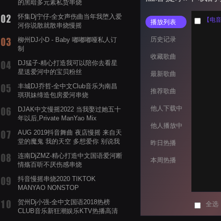
的黑暗多元素私货串烧
怀集Dj宁仔-全女声伤曲当年我堕入爱
【电音阁
播放列表
河你说散就散串烧慢摇
历史记录
柳州DJ小D - Baby 嘟嘟嘟哑私人订
制
收藏歌曲
DJ猛子-精心打造我可以陪你去看星
星送爱河中的宝贝粉丝
最新歌曲
丰城DJ乔哲-全中文Club音乐为南昌
推荐歌曲
琪琪妹缔造包房爱河串烧
他人下载中
DJAK中文慢摇2022 当我娶过她五十
年以后,Private ManYao Mix
他人播放中
AUG 2019抖音舞曲 夜店慢摇 来自天
堂的魔鬼 我的天空 多想爱你 别说我
昨日热播
的眼泪你无所谓 渡我不渡她
连南DjZMZ-精心打造中文国语爱河断
本周热播
情殇百听不厌伤感串烧
抖音慢摇串烧2020 TIKTOK
MANYAO NONSTOP
POWERMIXFOR_ADRIANNE飞鸟和
贺州Dj小强-全中文国语2018热榜
全选
蝉爸爸妈妈爱存在夏天的风是想你的
CLUB音乐新狂潮娱乐KTV热播高清
声音啊
系列串烧