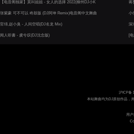
【电音阁独家】莫叫姐姐 - 女人的选择 2022(柳州DJ小K
蒋
ProgHouse Rmx)
张紫豪 可不可以 咚鼓版 (DJ阿坤 Remix)电音阁中文舞曲
小倩
官绵,赵小臭 - 人间空唱(DJ名龙 Mix)
深
闻人听書 - 虞兮叹(DJ沈念版)
[
El
沪ICP备 
本站舞曲均为DJ原创作品，
用户
Co