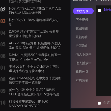
的黑暗多元素私货串烧
怀集Dj宁仔-全女声伤曲当年我堕入爱
【电音阁
播放列表
河你说散就散串烧慢摇
历史记录
柳州DJ小D - Baby 嘟嘟嘟哑私人订
制
收藏歌曲
DJ猛子-精心打造我可以陪你去看星
星送爱河中的宝贝粉丝
最新歌曲
AUG 2019抖音舞曲 夜店慢摇 来自天
推荐歌曲
堂的魔鬼 我的天空 多想爱你 别说我
的眼泪你无所谓 渡我不渡她
他人下载中
DJAK中文慢摇2022 当我娶过她五十
年以后,Private ManYao Mix
他人播放中
丰城DJ乔哲-全中文Club音乐为南昌
琪琪妹缔造包房爱河串烧
昨日热播
连南DjZMZ-精心打造中文国语爱河断
本周热播
情殇百听不厌伤感串烧
贺州Dj小强-全中文国语2018热榜
CLUB音乐新狂潮娱乐KTV热播高清
系列串烧
抖音慢摇串烧2020 TIKTOK
全选
MANYAO NONSTOP
POWERMIXFOR_ADRIANNE飞鸟和