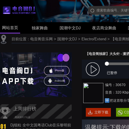
网站首页
独家舞曲
国潮中文DJ
夜店商业舞曲
目前位置：
电音阁音乐网
>
国潮中文DJ
>
Electro/Extend
>
【电音阁独家】
【电音阁独家】大头针 - 潇洒走一回
已暂停
编号：30670
音质：320 Kbp
把这首歌分
上周排行榜
立即下载
C
Dj细粒 全中文国粤语Club音乐黎明前
温馨提示:下载