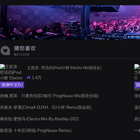
蝉爸爸妈妈爱存在夏天的风是想你的
声音啊
王贰浪 - 呓语(DjPout小辉 Electro Mix国语女)
1.4万
国潮中文DJ
国
孙楠,那英 - 只要有你(DJ铭仔 ProgHouse Mix国语合唱)
张
肖家永-穿透(ChinaX-DJXH、DJ小祥 Remix国会鼓)
温奕
林依轮-爱情鸟-Electro-Mix-By-Bentley-2021
四公
版
陈奕迅 十年(DJ阿福 ProgHouse Remix)
一修