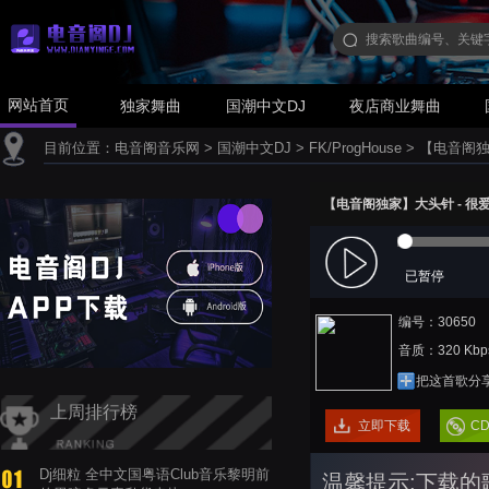
网站首页
独家舞曲
国潮中文DJ
夜店商业舞曲
目前位置：
电音阁音乐网
>
国潮中文DJ
>
FK/ProgHouse
>
【电音阁独家
【电音阁独家】大头针 - 很爱很爱
已暂停
编号：30650
音质：320 Kbp
把这首歌分
上周排行榜
立即下载
C
Dj细粒 全中文国粤语Club音乐黎明前
温馨提示:下载