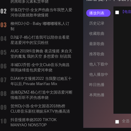
的黑暗多元素私货串烧
怀集Dj宁仔-全女声伤曲当年我堕入爱
播放列表
河你说散就散串烧慢摇
历史记录
柳州DJ小D - Baby 嘟嘟嘟哑私人订
制
收藏歌曲
DJ猛子-精心打造我可以陪你去看星
星送爱河中的宝贝粉丝
最新歌曲
AUG 2019抖音舞曲 夜店慢摇 来自天
推荐歌曲
堂的魔鬼 我的天空 多想爱你 别说我
的眼泪你无所谓 渡我不渡她
他人下载中
丰城DJ乔哲-全中文Club音乐为南昌
琪琪妹缔造包房爱河串烧
他人播放中
DJAK中文慢摇2022 当我娶过她五十
年以后,Private ManYao Mix
昨日热播
连南DjZMZ-精心打造中文国语爱河断
本周热播
情殇百听不厌伤感串烧
贺州Dj小强-全中文国语2018热榜
CLUB音乐新狂潮娱乐KTV热播高清
系列串烧
抖音慢摇串烧2020 TIKTOK
全选
MANYAO NONSTOP
POWERMIXFOR_ADRIANNE飞鸟和