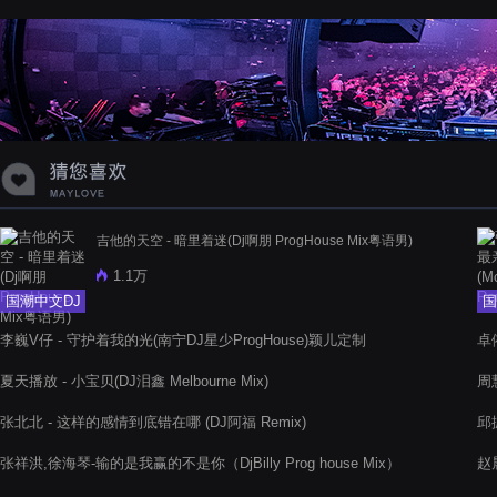
蝉爸爸妈妈爱存在夏天的风是想你的
声音啊
吉他的天空 - 暗里着迷(Dj啊朋 ProgHouse Mix粤语男)
1.1万
国潮中文DJ
国
李巍V仔 - 守护着我的光(南宁DJ星少ProgHouse)颖儿定制
卓依
夏天播放 - 小宝贝(DJ泪鑫 Melbourne Mix)
周慧
张北北 - 这样的感情到底错在哪 (DJ阿福 Remix)
邱振
张祥洪,徐海琴-输的是我赢的不是你（DjBilly Prog house Mix）
赵