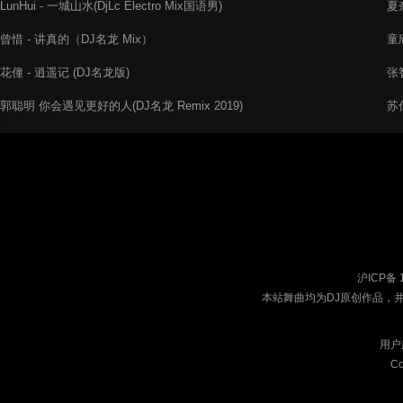
LunHui - 一城山水(DjLc Electro Mix国语男)
夏奈
曾惜 - 讲真的（DJ名龙 Mix）
童欣
花僮 - 逍遥记 (DJ名龙版)
张智
郭聪明 你会遇见更好的人(DJ名龙 Remix 2019)
苏仨
沪ICP备 
本站舞曲均为DJ原创作品，
用户
Co