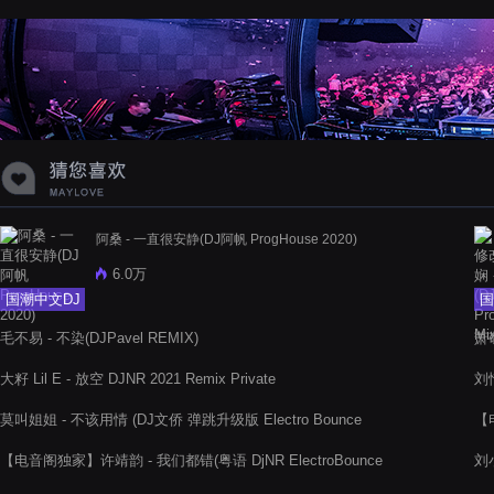
蝉爸爸妈妈爱存在夏天的风是想你的
声音啊
阿桑 - 一直很安静(DJ阿帆 ProgHouse 2020)
6.0万
国潮中文DJ
国
毛不易 - 不染(DJPavel REMIX)
萧敬
大籽 Lil E - 放空 DJNR 2021 Remix Private
刘惜
莫叫姐姐 - 不该用情 (DJ文侨 弹跳升级版 Electro Bounce
【
Remix 2021)
20
【电音阁独家】许靖韵 - 我们都错(粤语 DjNR ElectroBounce
刘小
Rmx 2022)