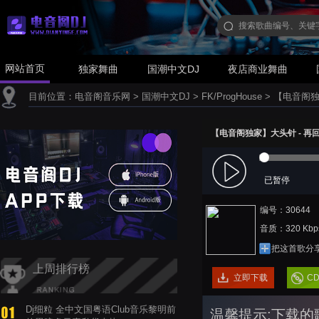
网站首页
独家舞曲
国潮中文DJ
夜店商业舞曲
目前位置：
电音阁音乐网
>
国潮中文DJ
>
FK/ProgHouse
>
【电音阁独家】
【电音阁独家】大头针 - 再回首(D
已暂停
编号：30644
音质：320 Kbp
把这首歌分
上周排行榜
立即下载
C
Dj细粒 全中文国粤语Club音乐黎明前
温馨提示:下载