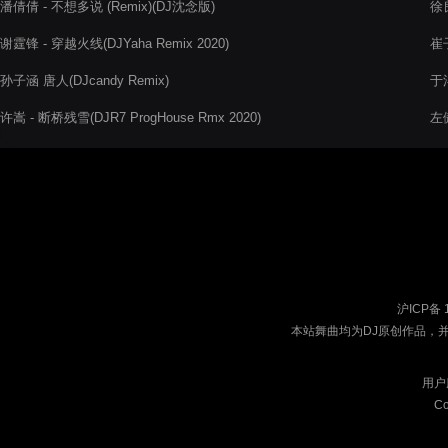
潘倩倩 - 不想多说 (Remix)(DJ沈念版)
徐良
谢霆锋 - 穿越火线(DJYaha Remix 2020)
崔子
孙子涵 唐人(DJcandy Remix)
于
许嵩 - 断桥残雪(DJR7 ProgHouse Rmx 2020)
左傲
沪ICP备 
本站舞曲均为DJ原创作品，
用户
Co