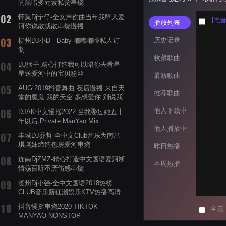
的黑暗多元素私货串烧
怀集Dj宁仔-全女声伤曲当年我堕入爱
【电音阁
播放列表
河你说散就散串烧慢摇
历史记录
柳州DJ小D - Baby 嘟嘟嘟哑私人订
制
收藏歌曲
DJ猛子-精心打造我可以陪你去看星
星送爱河中的宝贝粉丝
最新歌曲
AUG 2019抖音舞曲 夜店慢摇 来自天
推荐歌曲
堂的魔鬼 我的天空 多想爱你 别说我
的眼泪你无所谓 渡我不渡她
他人下载中
DJAK中文慢摇2022 当我娶过她五十
年以后,Private ManYao Mix
他人播放中
丰城DJ乔哲-全中文Club音乐为南昌
琪琪妹缔造包房爱河串烧
昨日热播
连南DjZMZ-精心打造中文国语爱河断
本周热播
情殇百听不厌伤感串烧
贺州Dj小强-全中文国语2018热榜
CLUB音乐新狂潮娱乐KTV热播高清
系列串烧
抖音慢摇串烧2020 TIKTOK
全选
MANYAO NONSTOP
POWERMIXFOR_ADRIANNE飞鸟和