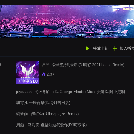
播放全部
加入播
鼓
吕品 - 爱就坚持到最后 (DJ庸仔 2021 house Remix)
2.3万
国潮中文DJ
joysaaaa - 你不明白（DJGeorge Electro Mix）贵港DJ阿业定制
胡霄凡-一错再错(DJQ月若男版)
魏新雨 - 醉红尘(DJheap九天 Remix)
周燕、马海亮-谁都知道我爱你(DJ可乐版)