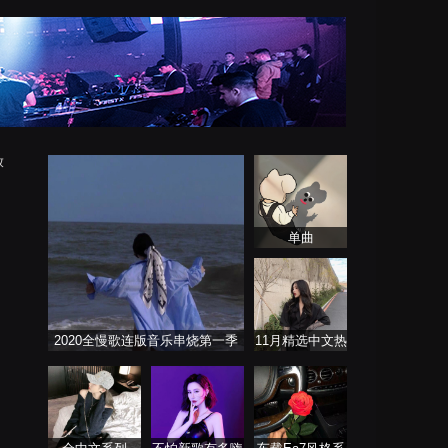
放
单曲
2020全慢歌连版音乐串烧第一季
11月精选中文热
播歌曲合集