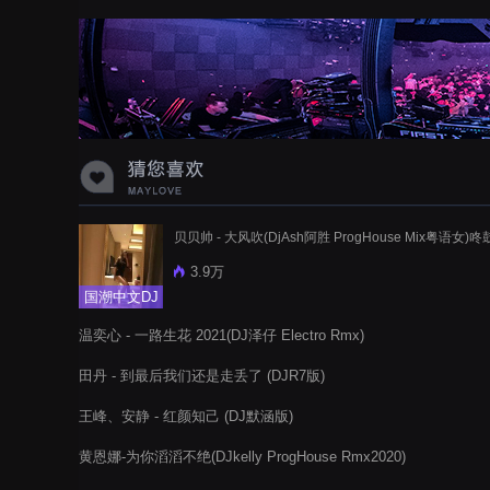
贝贝帅 - 大风吹(DjAsh阿胜 ProgHouse Mix粤语女)咚
3.9万
国潮中文DJ
温奕心 - 一路生花 2021(DJ泽仔 Electro Rmx)
田丹 - 到最后我们还是走丢了 (DJR7版)
王峰、安静 - 红颜知己 (DJ默涵版)
黄恩娜-为你滔滔不绝(DJkelly ProgHouse Rmx2020)