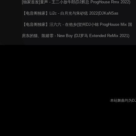
[独家首发]童声 - 王二小放牛郎(DJ辉总 ProgHouse Rmx 2022)
【电音阁独家】Li2c - 白月光与朱砂痣 2022(DJKaNSas
ElectroBounce Rmx)
【电音阁独家】汪六六 - 在他乡(贺州DJ小锦 ProgHouse Mix 国
语女)
房东的猫、陈婧霏 - New Boy (DJ罗马 Extended ReMix 2021)
本站舞曲均为D