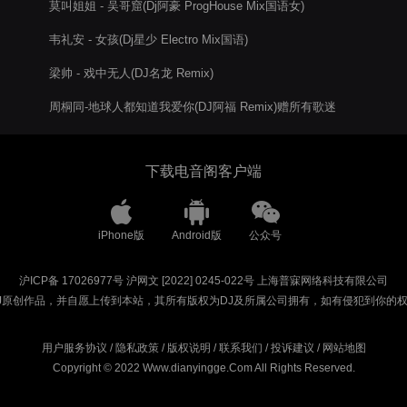
莫叫姐姐 - 吴哥窟(Dj阿豪 ProgHouse Mix国语女)
韦礼安 - 女孩(Dj星少 Electro Mix国语)
梁帅 - 戏中无人(DJ名龙 Remix)
周桐同-地球人都知道我爱你(DJ阿福 Remix)赠所有歌迷
下载电音阁客户端
iPhone版
Android版
公众号
沪ICP备 17026977号
沪网文 [2022] 0245-022号
上海普寐网络科技有限公司
J原创作品，并自愿上传到本站，其所有版权为DJ及所属公司拥有，如有侵犯到你的
用户服务协议
/
隐私政策
/
版权说明
/
联系我们
/
投诉建议
/
网站地图
Copyright © 2022 Www.dianyingge.Com All Rights Reserved.