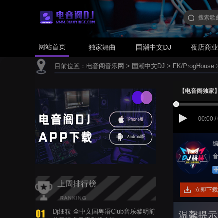
网站首页
独家舞曲
国潮中文DJ
夜店商
目前位置：
电音阁音乐网
>
国潮中文DJ
>
FK/ProgHouse
【电音阁独家】LB
00:00 /
编
音
上周排行榜
立即下载
Dj细粒 全中文国粤语Club音乐黎明前
温馨提示