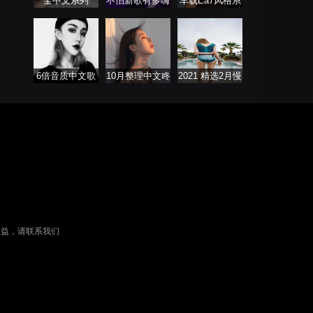
全中文系列
不怕新歌有多嗨
车载Ea7风格系
FutureBass版
就怕老歌带DJ
列
6倍音质中文歌
10月整理中文咚
2021 精选2月慢
曲
鼓 ProgHouse
歌连版音乐串烧
权益，请联系我们