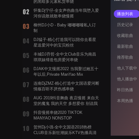
的黑暗多元素私货串烧
怀集Dj宁仔-全女声伤曲当年我堕入爱
播放列表
河你说散就散串烧慢摇
历史记录
柳州DJ小D - Baby 嘟嘟嘟哑私人订
制
收藏歌曲
DJ猛子-精心打造我可以陪你去看星
星送爱河中的宝贝粉丝
最新歌曲
丰城DJ乔哲-全中文Club音乐为南昌
推荐歌曲
琪琪妹缔造包房爱河串烧
他人下载中
DJAK中文慢摇2022 当我娶过她五十
年以后,Private ManYao Mix
他人播放中
连南DjZMZ-精心打造中文国语爱河断
情殇百听不厌伤感串烧
昨日热播
AUG 2019抖音舞曲 夜店慢摇 来自天
本周热播
堂的魔鬼 我的天空 多想爱你 别说我
的眼泪你无所谓 渡我不渡她
抖音慢摇串烧2020 TIKTOK
MANYAO NONSTOP
POWERMIXFOR_ADRIANNE飞鸟和
贺州Dj小强-全中文国语2018热榜
蝉爸爸妈妈爱存在夏天的风是想你的
CLUB音乐新狂潮娱乐KTV热播高清
声音啊
系列串烧