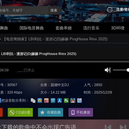
注册
/
登
搜索
业舞曲
国际电音舞曲
套曲串烧
流行音乐
3D环绕
>
【电音阁独家】LBI利比 - 漫游记(Dj赫赫 ProgHouse Rmx 2025)
I利比 - 漫游记(Dj赫赫 ProgHouse Rmx 2025)
已停止
 06:09
号：30567
分类：国潮中文DJ
人气：2850
质：320 Kbps
大小：14.22 MB
时间：2025/12/29
把这首歌分享到：
CD或U盘
收藏歌曲
手机播放
:下载的歌曲中不会出现广告语