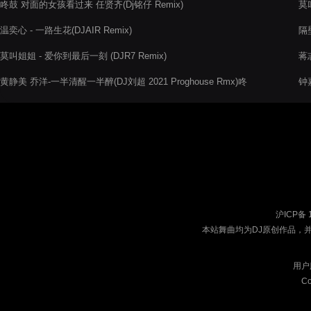
咚鼓 对面的女孩看过来 任贤齐(Dj铭仔 Remix)
莫叫
队
温奕心 - 一路生花(DJAIR Remix)
隔壁
莫叫姐姐 - 爱你到最后一刻 (DJR7 Remix)
蒋
唱)
黄静美 乔洋-一半清醒一半醉(DJ刘超 2021 Proghouse Rmx)咚
钟嘉
鼓
沪ICP备 
本站舞曲均为DJ原创作品，
用户
Co