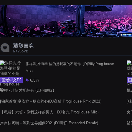
蝉爸爸妈妈爱存在夏天的风是想你的
声音啊
张祥洪,徐海琴-输的是我赢的不是你（DjBilly Prog house
Mix）
国潮中文DJ
国
6.5万
安静 - 珍惜才配拥有 (DJ何鹏版)
悦开
[独家首发]卓依婷 - 朋友的心(DJ夜猫 ProgHouse Rmx 2021)
[独
【私货】六哲 - 像我这样的男人（DJ名龙 ProgHouse Mix）
夹子
卢卢快闭嘴 - 等到世界颠倒2021(DJ庸仔 Extended Remix)
错位