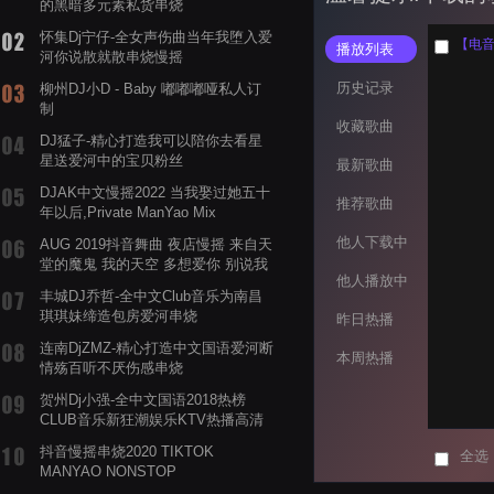
的黑暗多元素私货串烧
怀集Dj宁仔-全女声伤曲当年我堕入爱
【电音阁
播放列表
河你说散就散串烧慢摇
历史记录
柳州DJ小D - Baby 嘟嘟嘟哑私人订
制
收藏歌曲
DJ猛子-精心打造我可以陪你去看星
星送爱河中的宝贝粉丝
最新歌曲
DJAK中文慢摇2022 当我娶过她五十
推荐歌曲
年以后,Private ManYao Mix
他人下载中
AUG 2019抖音舞曲 夜店慢摇 来自天
堂的魔鬼 我的天空 多想爱你 别说我
他人播放中
的眼泪你无所谓 渡我不渡她
丰城DJ乔哲-全中文Club音乐为南昌
琪琪妹缔造包房爱河串烧
昨日热播
连南DjZMZ-精心打造中文国语爱河断
本周热播
情殇百听不厌伤感串烧
贺州Dj小强-全中文国语2018热榜
CLUB音乐新狂潮娱乐KTV热播高清
系列串烧
抖音慢摇串烧2020 TIKTOK
全选
MANYAO NONSTOP
POWERMIXFOR_ADRIANNE飞鸟和