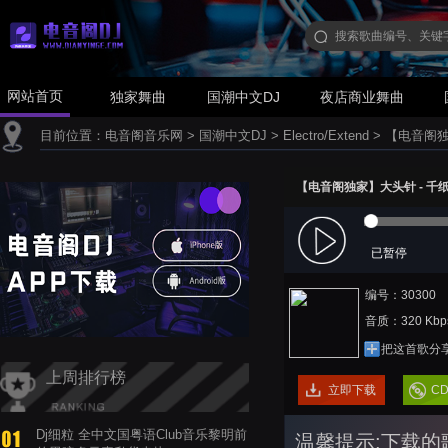
网站首页
独家舞曲
国潮中文DJ
夜店商业舞曲
目前位置：
电音阁音乐网
>
国潮中文DJ
>
Electro/Extend
>
【电音阁独家】
【电音阁独家】大头针 - 千纸鹤(高
已暂停
编号：30300
音质：320 Kbp
把这首歌分
上周排行榜
立即下载
C
Dj细粒 全中文国粤语Club音乐黎明前
温馨提示:下载