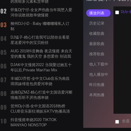
的黑暗多元素私货串烧
怀集Dj宁仔-全女声伤曲当年我堕入爱
DjJ
播放列表
河你说散就散串烧慢摇
历史记录
柳州DJ小D - Baby 嘟嘟嘟哑私人订
制
收藏歌曲
DJ猛子-精心打造我可以陪你去看星
星送爱河中的宝贝粉丝
最新歌曲
AUG 2019抖音舞曲 夜店慢摇 来自天
推荐歌曲
堂的魔鬼 我的天空 多想爱你 别说我
的眼泪你无所谓 渡我不渡她
他人下载中
DJAK中文慢摇2022 当我娶过她五十
年以后,Private ManYao Mix
他人播放中
丰城DJ乔哲-全中文Club音乐为南昌
琪琪妹缔造包房爱河串烧
昨日热播
连南DjZMZ-精心打造中文国语爱河断
本周热播
情殇百听不厌伤感串烧
贺州Dj小强-全中文国语2018热榜
CLUB音乐新狂潮娱乐KTV热播高清
系列串烧
抖音慢摇串烧2020 TIKTOK
全选
MANYAO NONSTOP
POWERMIXFOR_ADRIANNE飞鸟和