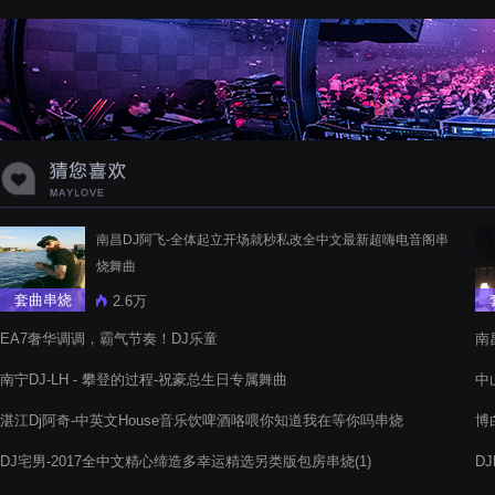
蝉爸爸妈妈爱存在夏天的风是想你的
声音啊
南昌DJ阿飞-全体起立开场就秒私改全中文最新超嗨电音阁串
烧舞曲
套曲串烧
2.6万
EA7奢华调调，霸气节奏！DJ乐童
南
阁
南宁DJ-LH - 攀登的过程-祝豪总生日专属舞曲
中
电
湛江Dj阿奇-中英文House音乐饮啤酒咯喂你知道我在等你吗串烧
博
电音阁
DJ宅男-2017全中文精心缔造多幸运精选另类版包房串烧(1)
D
代