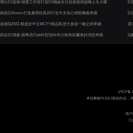
博白DJ蓝锦-锦蕾工作室打造DJ呦妹生日也很值得超嗨上头大碟
D
南昌DJKevin-打造暴雨狂风2017全中文伤心情歌舞曲串烧
D
连南DjZMZ-精选全中文MCYY精品私货大放送一吻之间串烧
湛
中
四会DJ清扬-国粤语Club抖音DjHs华少秋风吹飘来好消息串烧
D
烧
沪ICP备 
本站舞曲均为DJ原创作品，
用户
Co