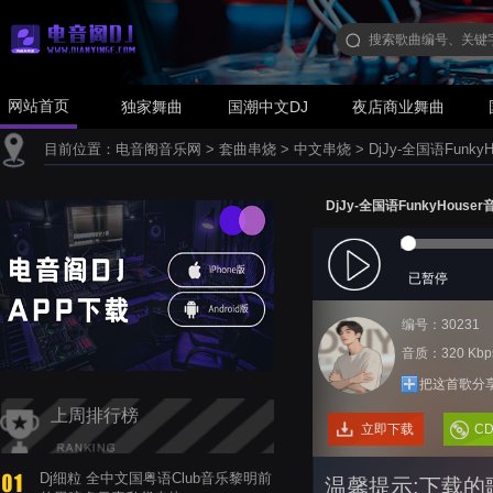
网站首页
独家舞曲
国潮中文DJ
夜店商业舞曲
目前位置：
电音阁音乐网
>
套曲串烧
>
中文串烧
>
DjJy-全国语Fun
DjJy-全国语FunkyHou
已暂停
编号：30231
音质：320 Kbp
把这首歌分
上周排行榜
立即下载
C
Dj细粒 全中文国粤语Club音乐黎明前
温馨提示:下载