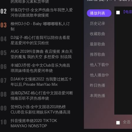
的黑暗多元素私货串烧
怀集Dj宁仔-全女声伤曲当年我堕入爱
播放列表
河你说散就散串烧慢摇
历史记录
柳州DJ小D - Baby 嘟嘟嘟哑私人订
制
收藏歌曲
DJ猛子-精心打造我可以陪你去看星
星送爱河中的宝贝粉丝
最新歌曲
AUG 2019抖音舞曲 夜店慢摇 来自天
推荐歌曲
堂的魔鬼 我的天空 多想爱你 别说我
的眼泪你无所谓 渡我不渡她
他人下载中
丰城DJ乔哲-全中文Club音乐为南昌
琪琪妹缔造包房爱河串烧
他人播放中
DJAK中文慢摇2022 当我娶过她五十
年以后,Private ManYao Mix
昨日热播
连南DjZMZ-精心打造中文国语爱河断
本周热播
情殇百听不厌伤感串烧
贺州Dj小强-全中文国语2018热榜
CLUB音乐新狂潮娱乐KTV热播高清
系列串烧
抖音慢摇串烧2020 TIKTOK
全选
MANYAO NONSTOP
POWERMIXFOR_ADRIANNE飞鸟和