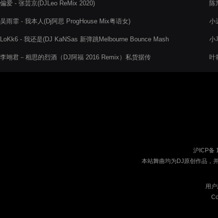
偏爱 - 张芸京(DJLeo ReMix 2020)
陈旭
吴雨霏 - 我本人(Dj阿思 ProgHouse Mix粤语女)
小
LoKk6 - 我还是(DJ KaNSas 新弹跳Melbourne Bounce Mash
小
Up Bootleg 2020)
李翊君－相思的烈酒（DJ阿福 2016 Remix）私货据传
叶
沪ICP备 
本站舞曲均为DJ原创作品，
用户
Co