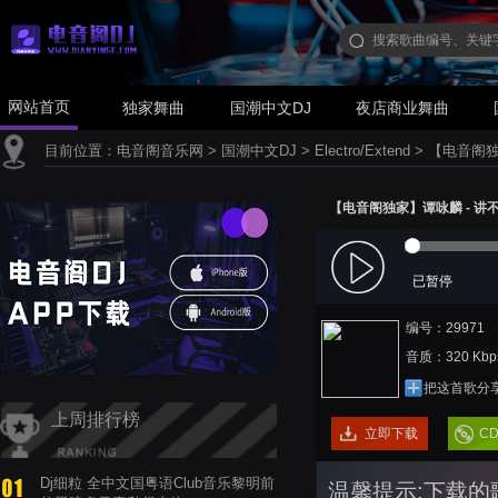
网站首页
独家舞曲
国潮中文DJ
夜店商业舞曲
目前位置：
电音阁音乐网
>
国潮中文DJ
>
Electro/Extend
>
【电音阁独家
【电音阁独家】谭咏麟 - 讲不出再
已暂停
编号：29971
音质：320 Kbp
把这首歌分
上周排行榜
立即下载
C
Dj细粒 全中文国粤语Club音乐黎明前
温馨提示:下载