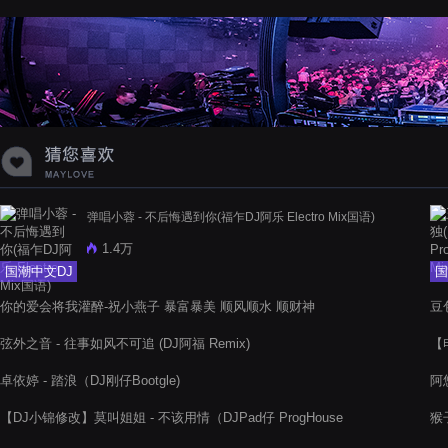
蝉爸爸妈妈爱存在夏天的风是想你的
声音啊
弹唱小蓉 - 不后悔遇到你(福乍DJ阿乐 Electro Mix国语)
1.4万
国潮中文DJ
国
你的爱会将我灌醉-祝小燕子 暴富暴美 顺风顺水 顺财神
豆包
弦外之音 - 往事如风不可追 (DJ阿福 Remix)
【电
卓依婷 - 踏浪（DJ刚仔Bootgle)
阿悠
【DJ小锦修改】莫叫姐姐 - 不该用情（DJPad仔 ProgHouse
猴
Mix）咚鼓