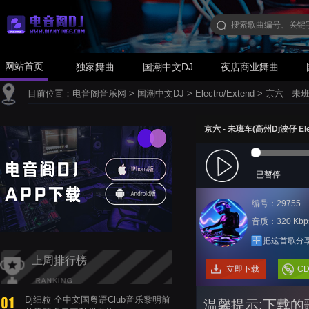
网站首页
独家舞曲
国潮中文DJ
夜店商业舞曲
目前位置：
电音阁音乐网
>
国潮中文DJ
>
Electro/Extend
>
京六 - 未班车
京六 - 未班车(高州Dj波仔 Elec
已暂停
编号：29755
音质：320 Kbp
把这首歌分
上周排行榜
立即下载
C
Dj细粒 全中文国粤语Club音乐黎明前
温馨提示:下载