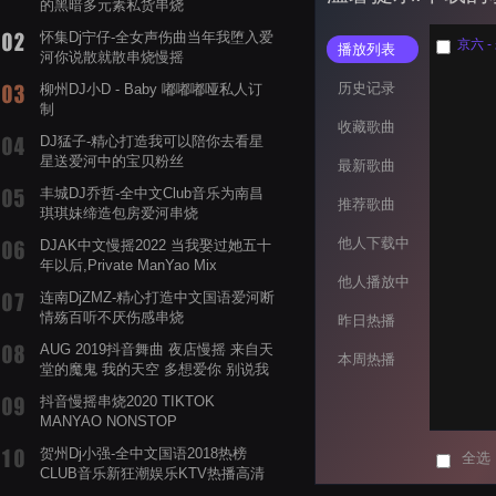
的黑暗多元素私货串烧
怀集Dj宁仔-全女声伤曲当年我堕入爱
京六 -
播放列表
河你说散就散串烧慢摇
历史记录
柳州DJ小D - Baby 嘟嘟嘟哑私人订
制
收藏歌曲
DJ猛子-精心打造我可以陪你去看星
星送爱河中的宝贝粉丝
最新歌曲
丰城DJ乔哲-全中文Club音乐为南昌
推荐歌曲
琪琪妹缔造包房爱河串烧
他人下载中
DJAK中文慢摇2022 当我娶过她五十
年以后,Private ManYao Mix
他人播放中
连南DjZMZ-精心打造中文国语爱河断
情殇百听不厌伤感串烧
昨日热播
AUG 2019抖音舞曲 夜店慢摇 来自天
本周热播
堂的魔鬼 我的天空 多想爱你 别说我
的眼泪你无所谓 渡我不渡她
抖音慢摇串烧2020 TIKTOK
MANYAO NONSTOP
POWERMIXFOR_ADRIANNE飞鸟和
贺州Dj小强-全中文国语2018热榜
全选
蝉爸爸妈妈爱存在夏天的风是想你的
CLUB音乐新狂潮娱乐KTV热播高清
声音啊
系列串烧