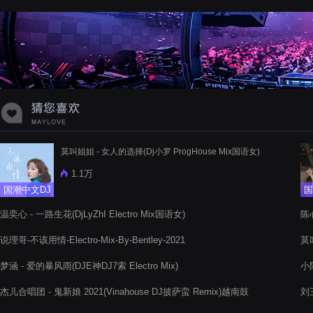
莫叫姐姐 - 女人的选择(Dj小罗 ProgHouse Mix国语女)
1.1万
国潮中文DJ
国
温奕心 - 一路生花(DjLyZhI Electro Mix国语女)
陈
说理哥-不该用情-Electro-Mix-By-Bentley-2021
莫叫
2K
梦涵 - 爱的暴风雨(DJE神DJ7索 Electro Mix)
小阿
杰儿合唱团 - 鬼新娘 2021(Vinahouse DJ披萨蛮 Remix)越南鼓
刘三