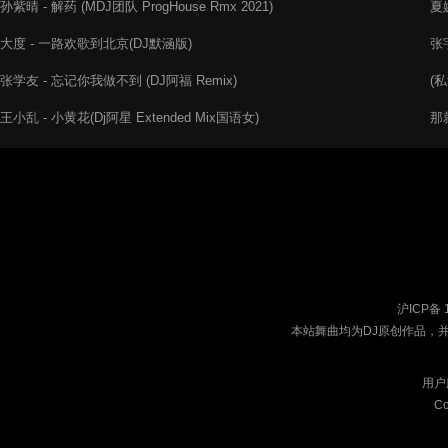
孙紫晴 - 解药 (MDJ团队 ProgHouse Rmx 2021)
夏婉
大度 - 一路欢歌到北京(DJ默涵版)
张宇
张学友 - 忘记你我做不到 (DJ阿福 Remix)
(私
王小乱 - 小黄花(Dj阿星 Extended Mix国语女)
那
沪ICP备 
本站舞曲均为DJ原创作品，
用户
Co