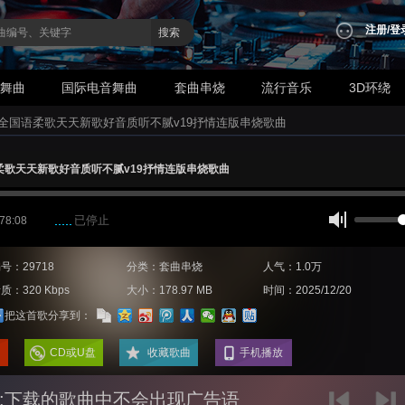
注册
/
登
搜索
业舞曲
国际电音舞曲
套曲串烧
流行音乐
3D环绕
ut-全国语柔歌天天新歌好音质听不腻v19抒情连版串烧歌曲
国语柔歌天天新歌好音质听不腻v19抒情连版串烧歌曲
已停止
 78:08
号：29718
分类：套曲串烧
人气：1.0万
质：320 Kbps
大小：178.97 MB
时间：2025/12/20
把这首歌分享到：
CD或U盘
收藏歌曲
手机播放
:下载的歌曲中不会出现广告语