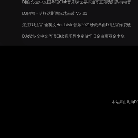
Dj船长-全中文国粤语Club音乐睇世界杯通宵直落嗨到趴街电音
阁串烧
DJ阿福 - 哈根达斯国际越南鼓 Vol.01
湛江DJ法官-全英文Hardstyle音乐2021珍藏单曲DJ法官炸裂硬
核总监股东都夸嗨串烧
DJ奶浩-全中文粤语Club音乐辉少定做怀旧金曲宝丽金串烧
本站舞曲均为D