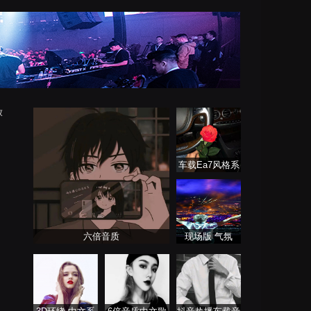
放
车载Ea7风格系
列
六倍音质
现场版 气氛