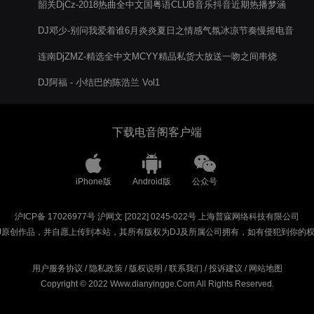
韶关DjCz-2018热曲全中文国粤语CLUB音乐抖音近期热播梦涵
爱的故事电音阁串烧
DJ邓少-别问我爱着谁6月炎炎夏日之情感气氛冰凉节奏慢摇电音
阁串烧
连南DjZMZ-精选全中文MCYY精品私货大放送一吻之间串烧
DJ阿福 - 小结巴的陈浩兰 Vol1
下载电音阁客户端
iPhone版
Android版
公众号
沪ICP备 17026977号
沪网文 [2022] 0245-022号
上海普寐网络科技有限公司
J原创作品，并自愿上传到本站，其所有版权为DJ及所属公司拥有，如有侵犯到你的
用户服务协议
/
隐私政策
/
版权说明
/
联系我们
/
投诉建议
/
网站地图
Copyright © 2022 Www.dianyingge.Com All Rights Reserved.