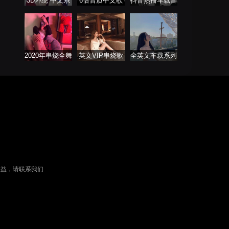
3D环绕 中文系
6倍音质中文歌
抖音热播车载音
列
曲
乐
2020年串烧全舞
英文VIP串烧歌
全英文车载系列
曲系列
单
权益，请联系我们