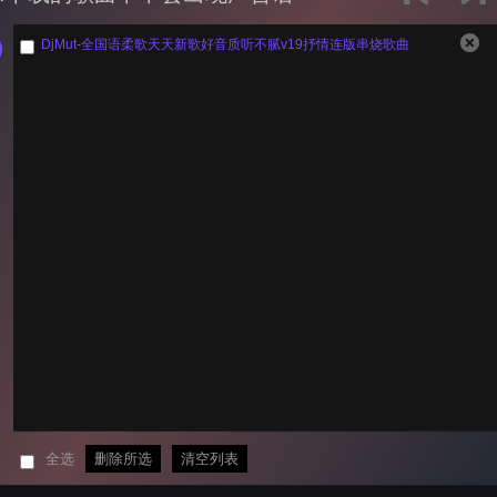
DjMut-全国语柔歌天天新歌好音质听不腻v19抒情连版串烧歌曲
全选
删除所选
清空列表