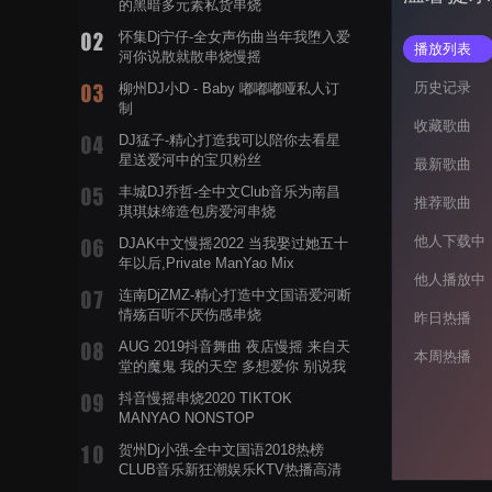
的黑暗多元素私货串烧
怀集Dj宁仔-全女声伤曲当年我堕入爱
播放列表
河你说散就散串烧慢摇
历史记录
柳州DJ小D - Baby 嘟嘟嘟哑私人订
制
收藏歌曲
DJ猛子-精心打造我可以陪你去看星
星送爱河中的宝贝粉丝
最新歌曲
丰城DJ乔哲-全中文Club音乐为南昌
推荐歌曲
琪琪妹缔造包房爱河串烧
他人下载中
DJAK中文慢摇2022 当我娶过她五十
年以后,Private ManYao Mix
他人播放中
连南DjZMZ-精心打造中文国语爱河断
情殇百听不厌伤感串烧
昨日热播
AUG 2019抖音舞曲 夜店慢摇 来自天
本周热播
堂的魔鬼 我的天空 多想爱你 别说我
的眼泪你无所谓 渡我不渡她
抖音慢摇串烧2020 TIKTOK
MANYAO NONSTOP
POWERMIXFOR_ADRIANNE飞鸟和
贺州Dj小强-全中文国语2018热榜
蝉爸爸妈妈爱存在夏天的风是想你的
CLUB音乐新狂潮娱乐KTV热播高清
声音啊
系列串烧