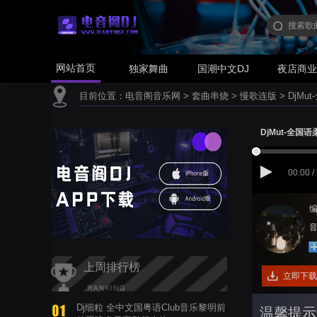
网站首页
独家舞曲
国潮中文DJ
夜店商
目前位置：
电音阁音乐网
>
套曲串烧
>
慢歌连版
>
DjM
DjMut-全
00:00 /
编
音
上周排行榜
立即下载
Dj细粒 全中文国粤语Club音乐黎明前
温馨提示