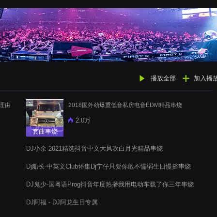
播放全部
加入播
的理由
2018国外劲爆重低音私房电音EDM精品串烧
2.0万
套曲串烧
DJ小余-2021精选抖音中文大风吹白月光精品串烧
Dj船长-中英文Club怀集Dj宁仔只要你敢不懦弱生日慢摇串烧
DJ鬼少-国粤语Prog抖音年度热播我用电动车载了你三年串烧
DJ阿福 - DJ阿龙生日专属