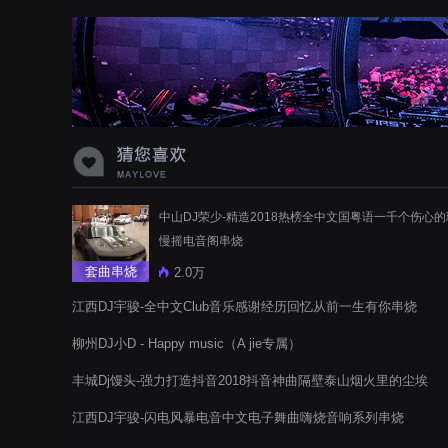
中山DJ荣少-精造2018热榜全中文国粤语一千个伤心
慢摇电音阁串烧
套曲串烧
2.0万
江西DJ宇骏-全中文Club音乐感谢经历回忆从前一生有你串烧
柳州DJ小D - Happy music（A jie专属）
丰城Dj馒头-强力打造抖音2018抖音神曲隔壁泰山烟火里的尘埃
私人版电音阁串烧
江西DJ宇骏-闪电风暴电音中文电子舞曲嗨烧音响系列串烧