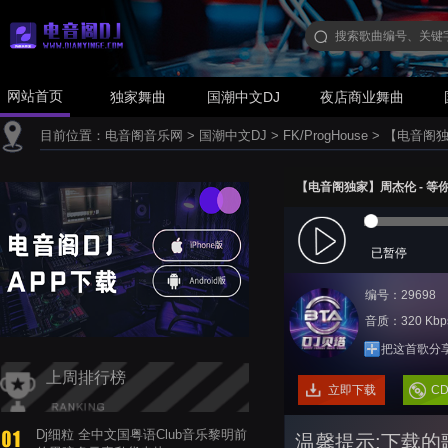
网站首页
独家舞曲
国潮中文DJ
夜店商业舞曲
目前位置：
电音阁音乐网
>
国潮中文DJ
>
FK/ProgHouse
>
【电音阁独家】
【电音阁独家】周杰伦 - 等你下课(
已暂停
编号：29698
音质：320 Kbp
把这首歌分
上周排行榜
立即下载
C
Dj细粒 全中文国粤语Club音乐黎明前
温馨提示:下载