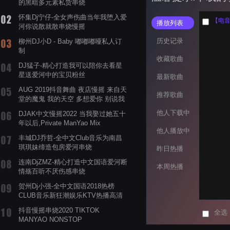
的黑暗多元素私货串烧
怀集Dj宁仔-全女声伤曲当年我堕入爱
【电音阁
播放列表
河你说散就散串烧慢摇
历史记录
柳州DJ小D - Baby 嘟嘟嘟哑私人订
制
收藏歌曲
DJ猛子-精心打造我可以陪你去看星
星送爱河中的宝贝粉丝
最新歌曲
AUG 2019抖音舞曲 夜店慢摇 来自天
推荐歌曲
堂的魔鬼 我的天空 多想爱你 别说我
的眼泪你无所谓 渡我不渡她
他人下载中
DJAK中文慢摇2022 当我娶过她五十
年以后,Private ManYao Mix
他人播放中
丰城DJ乔哲-全中文Club音乐为南昌
琪琪妹缔造包房爱河串烧
昨日热播
连南DjZMZ-精心打造中文国语爱河断
本周热播
情殇百听不厌伤感串烧
贺州Dj小强-全中文国语2018热榜
CLUB音乐新狂潮娱乐KTV热播高清
系列串烧
抖音慢摇串烧2020 TIKTOK
全选
MANYAO NONSTOP
POWERMIXFOR_ADRIANNE飞鸟和