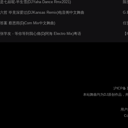
是七叔呢-半生雪(DJYaha Dance Rmx2021)
陈奕
六哲 毕竟深爱过(DJKansas Remix)电音阁中文舞曲
G.
答案 蔡恩雨(DjCorn Mix中文舞曲)
任贤
张学友 - 等你等到我心痛(Dj阿海 Electro Mix)粤语
【电
沪ICP备 
本站舞曲均为DJ原创作品，
用户
Co