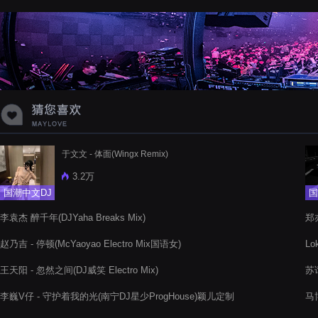
蝉爸爸妈妈爱存在夏天的风是想你的
声音啊
于文文 - 体面(Wingx Remix)
3.2万
国潮中文DJ
国
李袁杰 醉千年(DJYaha Breaks Mix)
郑亦
赵乃吉 - 停顿(McYaoyao Electro Mix国语女)
Lo
王天阳 - 忽然之间(DJ威笑 Electro Mix)
苏谭
李巍V仔 - 守护着我的光(南宁DJ星少ProgHouse)颖儿定制
马博