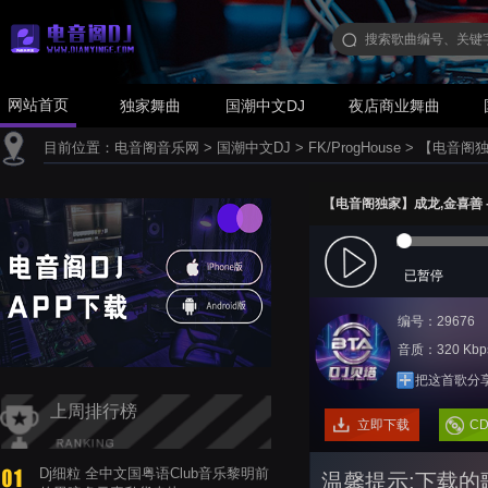
网站首页
独家舞曲
国潮中文DJ
夜店商业舞曲
目前位置：
电音阁音乐网
>
国潮中文DJ
>
FK/ProgHouse
>
【电音阁独家】
【电音阁独家】成龙,金喜善 - 美丽
已暂停
编号：29676
音质：320 Kbp
把这首歌分
上周排行榜
立即下载
C
Dj细粒 全中文国粤语Club音乐黎明前
温馨提示:下载