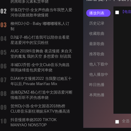
的黑暗多元素私货串烧
怀集Dj宁仔-全女声伤曲当年我堕入爱
播放列表
河你说散就散串烧慢摇
历史记录
柳州DJ小D - Baby 嘟嘟嘟哑私人订
制
收藏歌曲
DJ猛子-精心打造我可以陪你去看星
星送爱河中的宝贝粉丝
最新歌曲
AUG 2019抖音舞曲 夜店慢摇 来自天
推荐歌曲
堂的魔鬼 我的天空 多想爱你 别说我
的眼泪你无所谓 渡我不渡她
他人下载中
丰城DJ乔哲-全中文Club音乐为南昌
琪琪妹缔造包房爱河串烧
他人播放中
DJAK中文慢摇2022 当我娶过她五十
年以后,Private ManYao Mix
昨日热播
连南DjZMZ-精心打造中文国语爱河断
本周热播
情殇百听不厌伤感串烧
贺州Dj小强-全中文国语2018热榜
CLUB音乐新狂潮娱乐KTV热播高清
系列串烧
抖音慢摇串烧2020 TIKTOK
全选
MANYAO NONSTOP
POWERMIXFOR_ADRIANNE飞鸟和