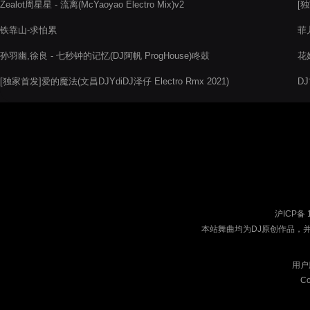
Zealot周星星 - 流离(McYaoyao Electro Mix)v2
[独
铁靠山-求怕累
菲儿
孙羽幽,徐良 - 七秒钟的记忆(DJ阿帆 ProgHouse)咚鼓
花
[独家首发]爱的魔法(文昌DJYdiDJ泽仔 Electro Rmx 2021)
D
沪ICP备 
本站舞曲均为DJ原创作品，
用户
Co