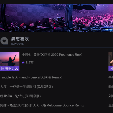
蝉爸爸妈妈爱存在夏天的风是想你的
声音啊
小阿七 - 黄昏(DJ阿超 2020 Proghouse Rmx)
5.2万
国潮中文DJ
国
Trouble Is A Friend - Lenka(DJ阿海 Remix)
半吨
大度 - 一杯酒一半是眼泪 (DJ默涵版)
独家
程JiaJia - 别错过(DJ阿卓版)
刘瑞
阿肆 - 热爱105°C的你(DJXing爷Melbourne Bounce Remix
星
2021)