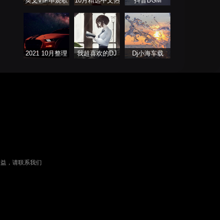
英文VIP串烧歌
10月精选中文热
抖音BGM
单
播舞曲
2021 10月整理
我超喜欢的DJ
Dj小海车载
热门串烧舞曲
权益，请联系我们