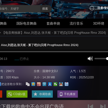
注册
/
登
搜索
业舞曲
国际电音舞曲
套曲串烧
流行音乐
3D环绕
>
【电音阁独家】Aioz,刘思达,张天枢 - 算了吧(Dj贝塔 ProgHouse Rmx 2024)
oz,刘思达,张天枢 - 算了吧(Dj贝塔 ProgHouse Rmx 2024)
已停止
 06:13
号：29672
分类：国潮中文DJ
人气：1.5万
质：320 Kbps
大小：14.38 MB
时间：2025/12/20
把这首歌分享到：
CD或U盘
收藏歌曲
手机播放
:下载的歌曲中不会出现广告语