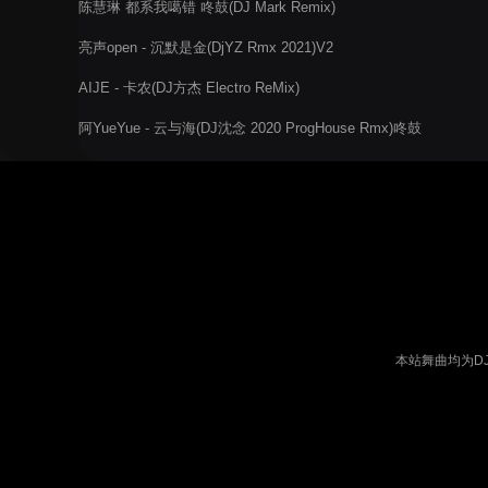
陈慧琳 都系我噶错 咚鼓(DJ Mark Remix)
亮声open - 沉默是金(DjYZ Rmx 2021)V2
AIJE - 卡农(DJ方杰 Electro ReMix)
阿YueYue - 云与海(DJ沈念 2020 ProgHouse Rmx)咚鼓
本站舞曲均为D