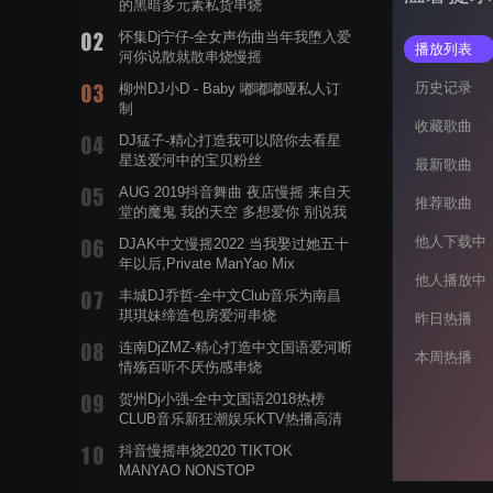
的黑暗多元素私货串烧
怀集Dj宁仔-全女声伤曲当年我堕入爱
播放列表
河你说散就散串烧慢摇
历史记录
柳州DJ小D - Baby 嘟嘟嘟哑私人订
制
收藏歌曲
DJ猛子-精心打造我可以陪你去看星
星送爱河中的宝贝粉丝
最新歌曲
AUG 2019抖音舞曲 夜店慢摇 来自天
推荐歌曲
堂的魔鬼 我的天空 多想爱你 别说我
的眼泪你无所谓 渡我不渡她
他人下载中
DJAK中文慢摇2022 当我娶过她五十
年以后,Private ManYao Mix
他人播放中
丰城DJ乔哲-全中文Club音乐为南昌
琪琪妹缔造包房爱河串烧
昨日热播
连南DjZMZ-精心打造中文国语爱河断
本周热播
情殇百听不厌伤感串烧
贺州Dj小强-全中文国语2018热榜
CLUB音乐新狂潮娱乐KTV热播高清
系列串烧
抖音慢摇串烧2020 TIKTOK
MANYAO NONSTOP
POWERMIXFOR_ADRIANNE飞鸟和