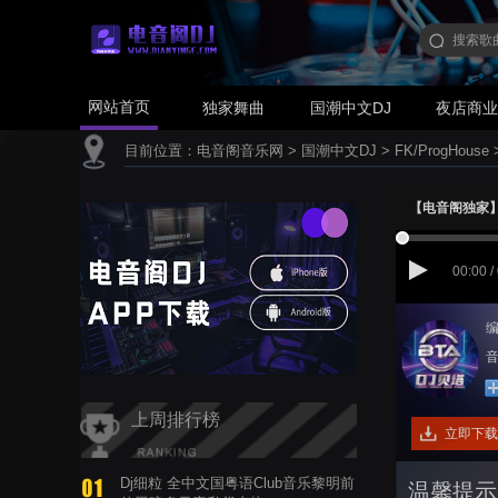
网站首页
独家舞曲
国潮中文DJ
夜店商
目前位置：
电音阁音乐网
>
国潮中文DJ
>
FK/ProgHouse
【电音阁独家】Ai
00:00 /
编
音
上周排行榜
立即下载
Dj细粒 全中文国粤语Club音乐黎明前
温馨提示