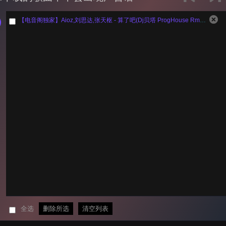
【电音阁独家】Aioz,刘思达,张天枢 - 算了吧(Dj贝塔 ProgHouse Rmx 2024)
全选
删除所选
清空列表