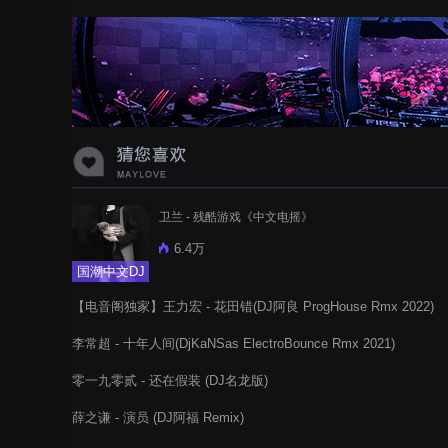
蝉爸爸妈妈爱存在夏天的风是想你的
声音啊
卫兰 - 残酷游戏《中文电摇》
6.4万
国潮中文DJ
【电音阁独家】王力宏 - 花田错(DJ阿良 ProgHouse Rmx 2022)
李常超 - 十年人间(DjKaNSas ElectroBounce Rmx 2021)
零一九零贰 - 还在假装 (DJ名龙版)
薛之谦 - 演员 (DJ阿福 Remix)