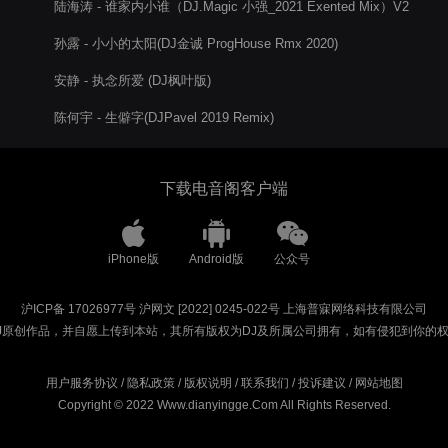
陆海涛 - 谁家内小谁（DJ.Magic 小强_2021 Exented Mix）V2
孙露 - 小小的太阳(DJ金诚 ProgHouse Rmx 2020)
安静 - 执念所爱 (DJ枫叶版)
陈何宇 - 生僻字(DJPavel 2019 Remix)
下载电音阁客户端
iPhone版
Android版
公众号
沪ICP备 17026977号
沪网文 [2022] 0245-022号
上海普寐网络科技有限公司
J原创作品，并自愿上传到本站，其所有版权为DJ及所属公司拥有，如有侵犯到你的
用户服务协议
/
隐私政策
/
版权说明
/
联系我们
/
投诉建议
/
网站地图
Copyright © 2022 Www.dianyingge.Com All Rights Reserved.