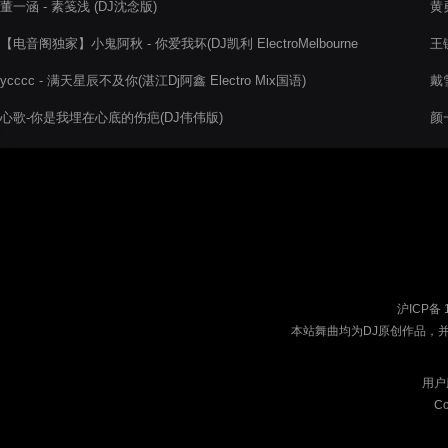
董一涵 - 素笺浅 (DJ沈念版)
黄勇
【电音阁独家】小鬼阿秋 - 你爱我坏(DJ凯利 ElectroMelbourne
王键
Rmx 2022)
ycccc - 满天星辰不及你(湛江Dj阿鑫 Electro Mix国语)
戴雪
心歌-你是我埋在心底的伤疤(DJ伟伟版)
颜
沪ICP备 
本站舞曲均为DJ原创作品，
用户
Co