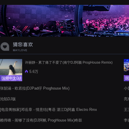
蝉爸爸妈妈爱存在夏天的风是想你的
声音啊
许丽静 - 累了痛了不爱了(南宁DJ阿颖 ProgHouse Remix)
5.6万
国潮中文DJ
国
张韶涵 - 欧若拉(DJPad仔 Proghouse Mix)
小昔
沦陷DJ版
亮声
[电音阁独家]邓岳章 - 情意结(粤语 湛江Dj阿鑫 Electro Rmx
王三
2022)
赖伟锋 - 闹够了没有(DJ阿帆 ProgHouse Mix)咚鼓
李健