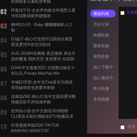
的黑暗多元素私货串烧
怀集Dj宁仔-全女声伤曲当年我堕入爱
王靖雯不
播放列表
河你说散就散串烧慢摇
历史记录
柳州DJ小D - Baby 嘟嘟嘟哑私人订
制
收藏歌曲
DJ猛子-精心打造我可以陪你去看星
星送爱河中的宝贝粉丝
最新歌曲
AUG 2019抖音舞曲 夜店慢摇 来自天
推荐歌曲
堂的魔鬼 我的天空 多想爱你 别说我
的眼泪你无所谓 渡我不渡她
他人下载中
DJAK中文慢摇2022 当我娶过她五十
年以后,Private ManYao Mix
他人播放中
丰城DJ乔哲-全中文Club音乐为南昌
琪琪妹缔造包房爱河串烧
昨日热播
连南DjZMZ-精心打造中文国语爱河断
本周热播
情殇百听不厌伤感串烧
贺州Dj小强-全中文国语2018热榜
CLUB音乐新狂潮娱乐KTV热播高清
系列串烧
抖音慢摇串烧2020 TIKTOK
全选
MANYAO NONSTOP
POWERMIXFOR_ADRIANNE飞鸟和