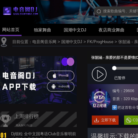
网站首页
独家舞曲
国潮中文DJ
夜店商业舞曲
目前位置：
电音阁音乐网
>
国潮中文DJ
>
FK/ProgHouse
>
张韶涵 - 亲
张韶涵 - 亲爱的那不是爱情(Dj贝
已暂停
编号：29606
音质：320 Kbp
把这首歌分
上周排行榜
立即下载
C
Dj细粒 全中文国粤语Club音乐黎明前
温馨提示:下载