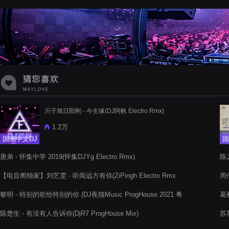
蝉爸爸妈妈爱存在夏天的风是想你的
声音啊
川子旭日阳刚 - 今生缘(DJ阿帆 Electro Rmx)
1.2万
国潮中文DJ
国
唐弟 - 怀集中学 2019(怀集DJYg Electro Rmx)
陈之
【电音阁独家】刘艺雯 - 听闻远方有你(ZiPingh Electro Rmx
周传
2022)
黎明 - 特别的歌给特别的你 (DJ夜猫Music ProgHouse 2021 粤
葛林
语 Remix dj小志Rap
陈楚生 - 有没有人告诉你(DjR7 ProgHouse Mix)
苏星