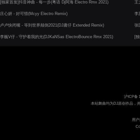
[独家首发]抖音神曲 - 每一步(粤语 Dj阿海 Electro Rmx 2021)
王力
庄心妍 - 好可惜(Mcyy Electro Remix)
李
卢卢快闭嘴 - 等到世界颠倒2021(DJ庸仔 Extended Remix)
张国
李巍V仔 - 守护着我的光(DJKaNSas ElectroBounce Rmx 2021)
[独
沪ICP备 
本站舞曲均为DJ原创作品，
用户
Co