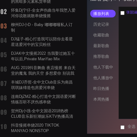
的黑暗多元素私货串烧
怀集Dj宁仔-全女声伤曲当年我堕入爱
张韶涵 
播放列表
河你说散就散串烧慢摇
历史记录
柳州DJ小D - Baby 嘟嘟嘟哑私人订
制
收藏歌曲
DJ猛子-精心打造我可以陪你去看星
星送爱河中的宝贝粉丝
最新歌曲
DJAK中文慢摇2022 当我娶过她五十
推荐歌曲
年以后,Private ManYao Mix
他人下载中
AUG 2019抖音舞曲 夜店慢摇 来自天
堂的魔鬼 我的天空 多想爱你 别说我
他人播放中
的眼泪你无所谓 渡我不渡她
丰城DJ乔哲-全中文Club音乐为南昌
琪琪妹缔造包房爱河串烧
昨日热播
连南DjZMZ-精心打造中文国语爱河断
本周热播
情殇百听不厌伤感串烧
贺州Dj小强-全中文国语2018热榜
CLUB音乐新狂潮娱乐KTV热播高清
系列串烧
抖音慢摇串烧2020 TIKTOK
全选
MANYAO NONSTOP
POWERMIXFOR_ADRIANNE飞鸟和