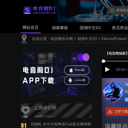
网站首页
独家舞曲
国潮中文DJ
夜店商
目前位置：
电音阁音乐网
>
国潮中文DJ
>
Electro/Extend
【电音阁独家】大头
00:00 /
编
音
上周排行榜
立即下载
Dj细粒 全中文国粤语Club音乐黎明前
温馨提示