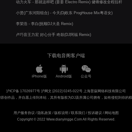
动力火车 - 那就这样吧 (姜姜 Electro Remix) 健锋修改全程拉杆
版
小贤(广东河阳组合) - 今天(Dj欧东 ProgHouse Mix粤语女)
李荣浩 - 李白(抚顺DJ大圣 Remix)
卢巧音王力宏 好心分手 咚鼓(DJ阿福 Remix)
下载电音阁客户端
iPhone版
Android版
公众号
沪ICP备 17026977号
沪网文 [2022] 0245-022号
上海普寐网络科技有限公司
J原创作品，并自愿上传到本站，其所有版权为DJ及所属公司拥有，如有侵犯到你的
用户服务协议
/
隐私政策
/
版权说明
/
联系我们
/
投诉建议
/
网站地图
Copyright © 2022 Www.dianyingge.Com All Rights Reserved.