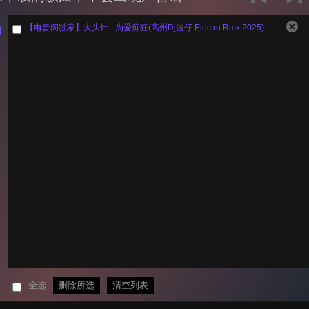
【电音阁独家】大头针 - 为爱痴狂(高州Dj波仔 Electro Rmx 2025)
全选
删除所选
清空列表