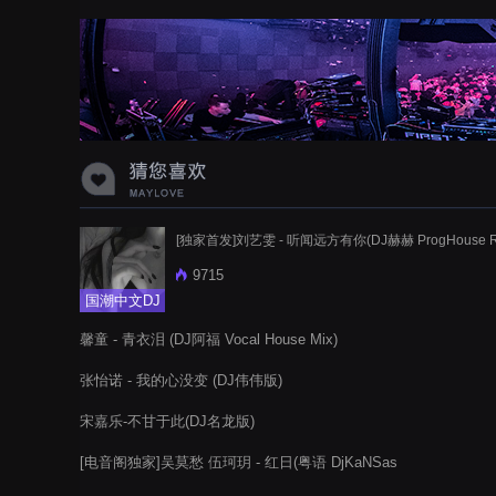
蝉爸爸妈妈爱存在夏天的风是想你的
声音啊
[独家首发]刘艺雯 - 听闻远方有你(DJ赫赫 ProgHouse R
9715
国潮中文DJ
馨童 - 青衣泪 (DJ阿福 Vocal House Mix)
张怡诺 - 我的心没变 (DJ伟伟版)
宋嘉乐-不甘于此(DJ名龙版)
[电音阁独家]吴莫愁 伍珂玥 - 红日(粤语 DjKaNSas
ElectroBounce Rmx)