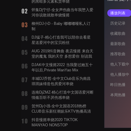
的黑暗多元素私货串烧
怀集Dj宁仔-全女声伤曲当年我堕入爱
播放列表
河你说散就散串烧慢摇
历史记录
柳州DJ小D - Baby 嘟嘟嘟哑私人订
制
收藏歌曲
DJ猛子-精心打造我可以陪你去看星
星送爱河中的宝贝粉丝
最新歌曲
AUG 2019抖音舞曲 夜店慢摇 来自天
推荐歌曲
堂的魔鬼 我的天空 多想爱你 别说我
的眼泪你无所谓 渡我不渡她
他人下载中
DJAK中文慢摇2022 当我娶过她五十
年以后,Private ManYao Mix
他人播放中
丰城DJ乔哲-全中文Club音乐为南昌
琪琪妹缔造包房爱河串烧
昨日热播
连南DjZMZ-精心打造中文国语爱河断
本周热播
情殇百听不厌伤感串烧
贺州Dj小强-全中文国语2018热榜
CLUB音乐新狂潮娱乐KTV热播高清
系列串烧
抖音慢摇串烧2020 TIKTOK
MANYAO NONSTOP
POWERMIXFOR_ADRIANNE飞鸟和