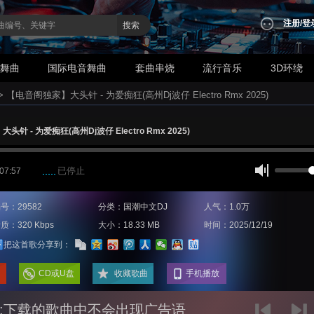
注册
/
登
搜索
业舞曲
国际电音舞曲
套曲串烧
流行音乐
3D环绕
>
【电音阁独家】大头针 - 为爱痴狂(高州Dj波仔 Electro Rmx 2025)
针 - 为爱痴狂(高州Dj波仔 Electro Rmx 2025)
已停止
 07:57
号：29582
分类：国潮中文DJ
人气：1.0万
质：320 Kbps
大小：18.33 MB
时间：2025/12/19
把这首歌分享到：
CD或U盘
收藏歌曲
手机播放
:下载的歌曲中不会出现广告语