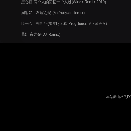
庄心妍 两个人的回忆一个人过(Wingx Remix 2019)
周润发 - 友谊之光 (McYaoyao Remix)
悦开心 - 别想他(湛江Dj阿鑫 ProgHouse Mix国语女)
花姐 夜之光(DJ Remix)
本站舞曲均为D