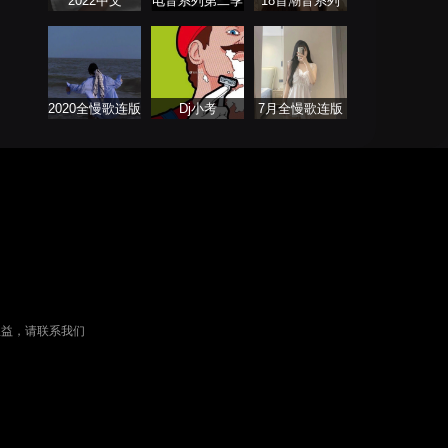
2022中文
电音系列第二季
18首潮音系列
ProgHouse歌曲
2020全慢歌连版
Dj小考
7月全慢歌连版
音乐串烧第一季
串烧
权益，请联系我们