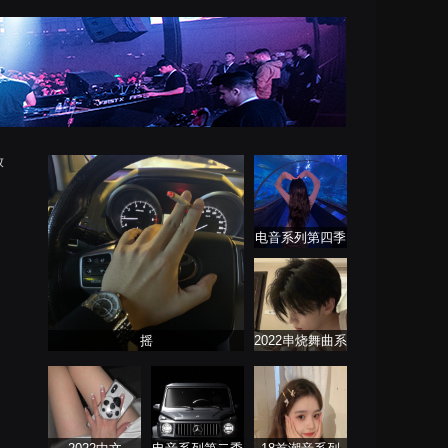
放
电音系列第四季
摇
2022串烧舞曲系
列