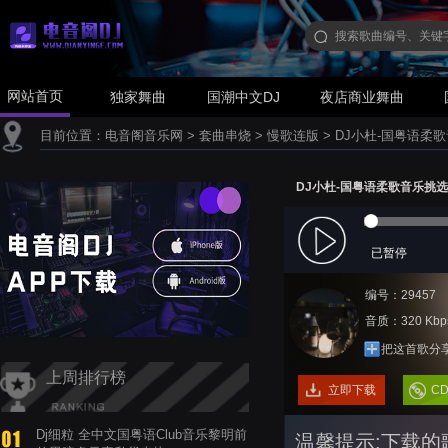
网站首页
独家舞曲
国潮中文DJ
夜店商业舞曲
目前位置：
电音阁音乐网
>
套曲串烧
>
慢歌连版
>
DJ小杜-国粤语柔
DJ小杜-国粤语柔歌音乐挑
已暂停
编号：29457
音质：320 Kbp
把这首歌分
上周排行榜
立即下载
C
Dj细粒 全中文国粤语Club音乐黎明前
温馨提示:下载