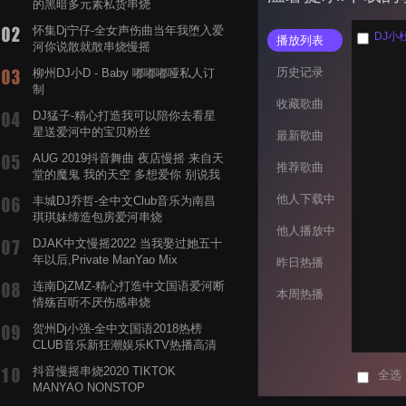
的黑暗多元素私货串烧
怀集Dj宁仔-全女声伤曲当年我堕入爱
DJ小
播放列表
河你说散就散串烧慢摇
历史记录
柳州DJ小D - Baby 嘟嘟嘟哑私人订
制
收藏歌曲
DJ猛子-精心打造我可以陪你去看星
星送爱河中的宝贝粉丝
最新歌曲
AUG 2019抖音舞曲 夜店慢摇 来自天
推荐歌曲
堂的魔鬼 我的天空 多想爱你 别说我
的眼泪你无所谓 渡我不渡她
他人下载中
丰城DJ乔哲-全中文Club音乐为南昌
琪琪妹缔造包房爱河串烧
他人播放中
DJAK中文慢摇2022 当我娶过她五十
年以后,Private ManYao Mix
昨日热播
连南DjZMZ-精心打造中文国语爱河断
本周热播
情殇百听不厌伤感串烧
贺州Dj小强-全中文国语2018热榜
CLUB音乐新狂潮娱乐KTV热播高清
系列串烧
抖音慢摇串烧2020 TIKTOK
全选
MANYAO NONSTOP
POWERMIXFOR_ADRIANNE飞鸟和