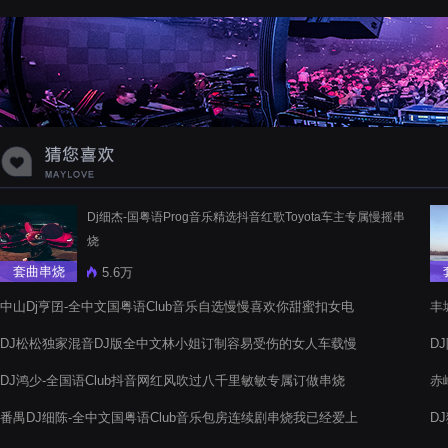
蝉爸爸妈妈爱存在夏天的风是想你的
声音啊
Dj细杰-国粤语Prog音乐精选抖音红歌Toyota车主专属慢摇串
烧
套曲串烧
5.6万
中山Dj亨囝-全中文国粤语Club音乐自选慢慢喜欢你甜蜜扣女电
丰
音阁串烧
DJ松松独家混音DJ版全中文林小姐订制容易受伤的女人车载慢
D
摇高音质D串烧
DJ鸿少-全国语Club抖音网红风吹过八千里敏敏专属订做串烧
赤
番禺DJ细陈-全中文国粤语Club音乐包房连续剧串烧我已经爱上
D
你