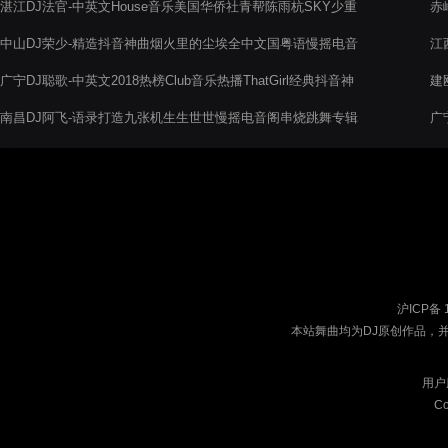
湛江DJ法官-中英文House音乐美国华侨社青帮陈雨杭SKY少重
赤
金订做抖音超长串烧
中山DJ荣少-精造抖音神曲烟火里的尘埃全中文国粤语慢摇电音
江
阁串烧舞曲
广宁DJ聪歌-中英文2018热榜Club音乐热播ThatGirl经典抖音神
建
曲慢摇串烧
南昌DJ阿飞-语录打造九张机生生世世慢摇电音阁串烧跳舞专辑
广
可
沪ICP备 
本站舞曲均为DJ原创作品，
用户
Co