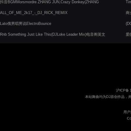
抖音BGMMorsmordre ZHANG JUN,Crazy Donkey(ZHANG
Ti
JUN)
ALL_OF_ME_2k17_-_DJ_RICK_REMIX
商业
Lato俄男唱男说ElectroBounce
(D
Rnb Something Just Like This(DJLoke Leader Mix)电音阁英文
爱
舞曲
沪ICP备 
本站舞曲均为DJ原创作品，
用户
Co