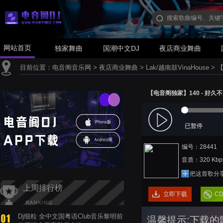
网站首页
独家舞曲
国潮中文DJ
夜店商业舞曲
目前位置：
电音阁音乐网
>
夜店商业舞曲
>
Lak/越南鼓VinaHouse
>
【
【电音阁独家】140 - 好久不见(2
已暂停
编号：28441
音质：320 Kbp
把这首歌分
上周排行榜
立即下载
C
Dj细粒 全中文国粤语Club音乐黎明前
温馨提示:下载