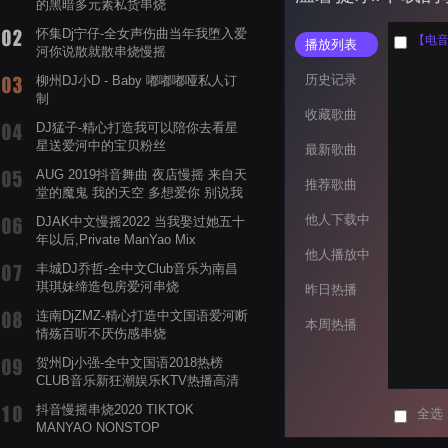
的黑暗多元素私货串烧
怀集Dj宁仔-全女声伤曲当年我堕入爱
播放列表
河你说散就散串烧慢摇
历史记录
柳州DJ小D - Baby 嘟嘟嘟哑私人订
制
收藏歌曲
DJ猛子-精心打造我可以陪你去看星
星送爱河中的宝贝粉丝
最新歌曲
AUG 2019抖音舞曲 夜店慢摇 来自天
推荐歌曲
堂的魔鬼 我的天空 多想爱你 别说我
的眼泪你无所谓 渡我不渡她
他人下载中
DJAK中文慢摇2022 当我娶过她五十
年以后,Private ManYao Mix
他人播放中
丰城DJ乔哲-全中文Club音乐为南昌
琪琪妹缔造包房爱河串烧
昨日热播
连南DjZMZ-精心打造中文国语爱河断
本周热播
情殇百听不厌伤感串烧
贺州Dj小强-全中文国语2018热榜
CLUB音乐新狂潮娱乐KTV热播高清
系列串烧
抖音慢摇串烧2020 TIKTOK
全选
MANYAO NONSTOP
POWERMIXFOR_ADRIANNE飞鸟和