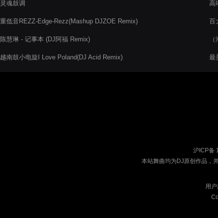
灵魂鼓调
高端
重低音REZZ-Edge-Rezz(Mashup DJZOE Remix)
百大
Hy
陈慧琳 - 记事本 (DJ阿福 Remix)
（
越南鼓小电旋I Love Poland(DJ Acid Remix)
最美
沪ICP备 
本站舞曲均为DJ原创作品，
用户
Co