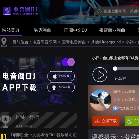
网站首页
独家舞曲
国潮中文DJ
夜店商业舞曲
目前位置：
电音阁音乐网
>
国际电音舞曲
>
其他/Urdergound
>
小祎 
小祎 - 金山银山全都有 DJ
已暂停
编号：26848
音质：320 Kbp
把这首歌分
上周排行榜
立即下载
C
Dj细粒 全中文国粤语Club音乐黎明前
温馨提示:下载