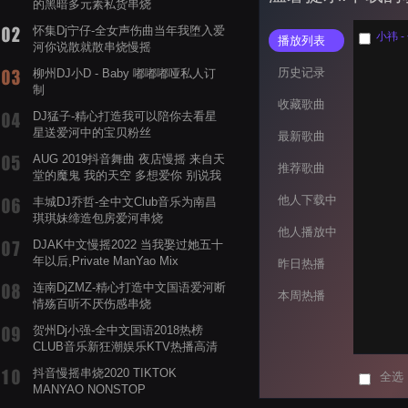
的黑暗多元素私货串烧
怀集Dj宁仔-全女声伤曲当年我堕入爱
小祎 
播放列表
河你说散就散串烧慢摇
历史记录
柳州DJ小D - Baby 嘟嘟嘟哑私人订
制
收藏歌曲
DJ猛子-精心打造我可以陪你去看星
星送爱河中的宝贝粉丝
最新歌曲
AUG 2019抖音舞曲 夜店慢摇 来自天
推荐歌曲
堂的魔鬼 我的天空 多想爱你 别说我
的眼泪你无所谓 渡我不渡她
他人下载中
丰城DJ乔哲-全中文Club音乐为南昌
琪琪妹缔造包房爱河串烧
他人播放中
DJAK中文慢摇2022 当我娶过她五十
年以后,Private ManYao Mix
昨日热播
连南DjZMZ-精心打造中文国语爱河断
本周热播
情殇百听不厌伤感串烧
贺州Dj小强-全中文国语2018热榜
CLUB音乐新狂潮娱乐KTV热播高清
系列串烧
抖音慢摇串烧2020 TIKTOK
全选
MANYAO NONSTOP
POWERMIXFOR_ADRIANNE飞鸟和