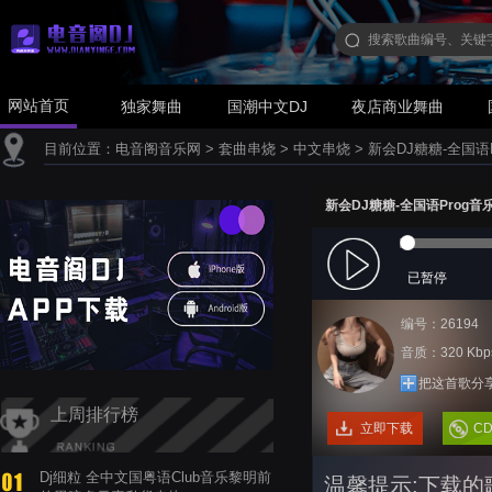
网站首页
独家舞曲
国潮中文DJ
夜店商业舞曲
目前位置：
电音阁音乐网
>
套曲串烧
>
中文串烧
>
新会DJ糖糖-全国
新会DJ糖糖-全国语Prog
已暂停
编号：26194
音质：320 Kbp
把这首歌分
上周排行榜
立即下载
C
Dj细粒 全中文国粤语Club音乐黎明前
温馨提示:下载