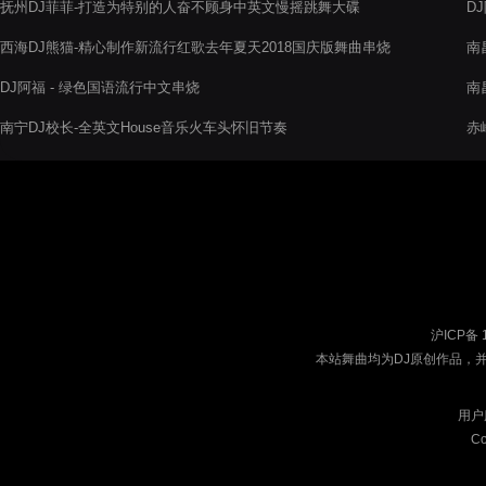
抚州DJ菲菲-打造为特别的人奋不顾身中英文慢摇跳舞大碟
D
西海DJ熊猫-精心制作新流行红歌去年夏天2018国庆版舞曲串烧
南
电音阁
人
DJ阿福 - 绿色国语流行中文串烧
南
南宁DJ校长-全英文House音乐火车头怀旧节奏
赤
寞
沪ICP备 
本站舞曲均为DJ原创作品，
用户
Co