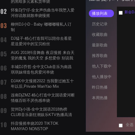
的黑暗多元素私货串烧
怀集Dj宁仔-全女声伤曲当年我堕入爱
新会D
播放列表
河你说散就散串烧慢摇
历史记录
柳州DJ小D - Baby 嘟嘟嘟哑私人订
制
收藏歌曲
DJ猛子-精心打造我可以陪你去看星
星送爱河中的宝贝粉丝
最新歌曲
AUG 2019抖音舞曲 夜店慢摇 来自天
推荐歌曲
堂的魔鬼 我的天空 多想爱你 别说我
的眼泪你无所谓 渡我不渡她
他人下载中
丰城DJ乔哲-全中文Club音乐为南昌
琪琪妹缔造包房爱河串烧
他人播放中
DJAK中文慢摇2022 当我娶过她五十
年以后,Private ManYao Mix
昨日热播
连南DjZMZ-精心打造中文国语爱河断
本周热播
情殇百听不厌伤感串烧
贺州Dj小强-全中文国语2018热榜
CLUB音乐新狂潮娱乐KTV热播高清
系列串烧
抖音慢摇串烧2020 TIKTOK
全选
MANYAO NONSTOP
POWERMIXFOR_ADRIANNE飞鸟和