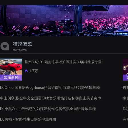
蝉爸爸妈妈爱存在夏天的风是想你的
声音啊
柳州DJ小D - 姗姗来早 祝广西来宾DJ英神生辰专属
1.7万
套曲串烧
DJOnce-国粤语ProgHouse抖音谁能明白我元旦强势呈献串烧
柳
中山Dj亨囝-全中文全国语Club音乐现场打造私嗨房上头节奏串
南
烧阁
串
DJ小黑Zeron最伤感的为婷婷制作包房气氛全国语音乐串烧
D
DJ阿福 - 祝路总生日快乐串烧舞曲
赤
开