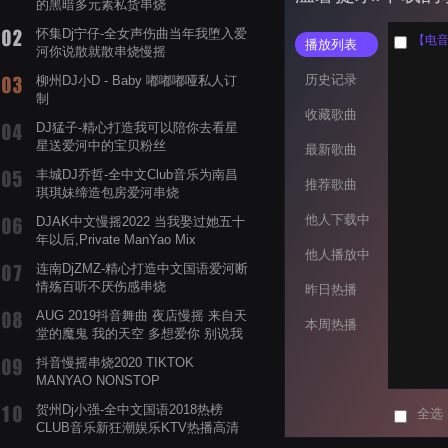
的黑暗多元素私货串烧
怀集Dj宁仔-全女声伤曲当年我堕入爱
播放列表
河你说散就散串烧慢摇
历史记录
柳州DJ小D - Baby 嘟嘟嘟哑私人订
制
收藏歌曲
DJ猛子-精心打造我可以陪你去看星
星送爱河中的宝贝粉丝
最新歌曲
丰城DJ乔哲-全中文Club音乐为南昌
推荐歌曲
琪琪妹缔造包房爱河串烧
他人下载中
DJAK中文慢摇2022 当我娶过她五十
年以后,Private ManYao Mix
他人播放中
连南DjZMZ-精心打造中文国语爱河断
情殇百听不厌伤感串烧
昨日热播
AUG 2019抖音舞曲 夜店慢摇 来自天
本周热播
堂的魔鬼 我的天空 多想爱你 别说我
的眼泪你无所谓 渡我不渡她
抖音慢摇串烧2020 TIKTOK
MANYAO NONSTOP
POWERMIXFOR_ADRIANNE飞鸟和
贺州Dj小强-全中文国语2018热榜
全选
蝉爸爸妈妈爱存在夏天的风是想你的
CLUB音乐新狂潮娱乐KTV热播高清
声音啊
系列串烧