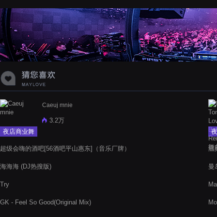
Caeuj mnie
3.2万
夜店商业舞
曲
超级会嗨的酒吧[56酒吧平山惠东]（音乐厂牌）
温柔
海海海 (DJ热搜版)
曼
Try
Ma
Ele
GK - Feel So Good(Original Mix)
Mo