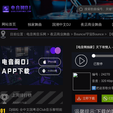
网站首页
独家舞曲
国潮中文DJ
夜店商业舞曲
目前位置：
电音阁音乐网
>
夜店商业舞曲
>
Bounce/宇宙Bounce
>
【电
【电音阁独家】天下有情人 - 李克勤
已暂停
编号：24270
音质：320 Kbp
把这首歌分
上周排行榜
立即下载
C
Dj细粒 全中文国粤语Club音乐黎明前
温馨提示:下载