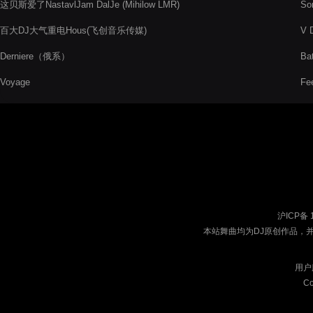
这贝斯爱了NastavlJam DalJe (Mihilow LMR)
So
百大DJ大气重电Hous(飞创音乐传媒)
V 
Derniere（俄系）
Ba
Voyage
Fee
沪ICP备 
本站舞曲均为DJ原创作品，
用户
Co