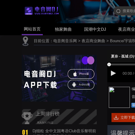
网站首页
独家舞曲
国潮中文DJ
夜店商
目前位置：
电音阁音乐网
>
夜店商业舞曲
>
Bounce/宇宙B
夏奈 - 孤城 (Dj
00:00 /
编
音
上周排行榜
立即下载
Dj细粒 全中文国粤语Club音乐黎明前
温馨提示