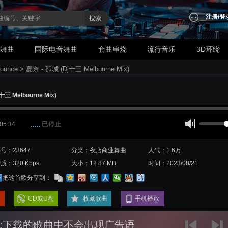
注册
/
登
搜索
业舞曲
国际电音舞曲
套曲串烧
流行音乐
3D环绕
ounce
>
夏奈 - 孤城 (Dj十三 Melbourne Mix)
十三 Melbourne Mix)
已停止
 05:34
号：23647
分类：夜店商业舞曲
人气：1.6万
质：320 Kbps
大小：12.87 MB
时间：2023/08/21
把这首歌分享到：
CD或U盘
收藏歌曲
手机播放
:下载的歌曲中不会出现广告语