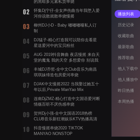
的黑暗多元素私货串烧
怀集Dj宁仔-全女声伤曲当年我堕入爱
播放列表
河你说散就散串烧慢摇
历史记录
柳州DJ小D - Baby 嘟嘟嘟哑私人订
制
收藏歌曲
DJ猛子-精心打造我可以陪你去看星
星送爱河中的宝贝粉丝
最新歌曲
AUG 2019抖音舞曲 夜店慢摇 来自天
推荐歌曲
堂的魔鬼 我的天空 多想爱你 别说我
的眼泪你无所谓 渡我不渡她
他人下载中
丰城DJ乔哲-全中文Club音乐为南昌
琪琪妹缔造包房爱河串烧
他人播放中
DJAK中文慢摇2022 当我娶过她五十
年以后,Private ManYao Mix
昨日热播
连南DjZMZ-精心打造中文国语爱河断
本周热播
情殇百听不厌伤感串烧
贺州Dj小强-全中文国语2018热榜
CLUB音乐新狂潮娱乐KTV热播高清
系列串烧
抖音慢摇串烧2020 TIKTOK
MANYAO NONSTOP
POWERMIXFOR_ADRIANNE飞鸟和