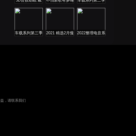
3D音效助眠 戴
不怕新歌有多嗨
车载系列第二季
上耳机聆听
就怕老歌带DJ
车载系列第三季
2021 精选2月慢
2022整理电音系
歌连版音乐串烧
列
权益，请联系我们