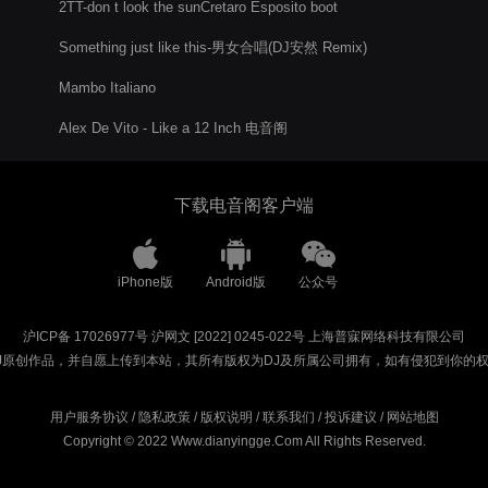
2TT-don t look the sunCretaro Esposito boot
Something just like this-男女合唱(DJ安然 Remix)
Mambo Italiano
Alex De Vito - Like a 12 Inch 电音阁
下载电音阁客户端
iPhone版
Android版
公众号
沪ICP备 17026977号
沪网文 [2022] 0245-022号
上海普寐网络科技有限公司
J原创作品，并自愿上传到本站，其所有版权为DJ及所属公司拥有，如有侵犯到你的
用户服务协议
/
隐私政策
/
版权说明
/
联系我们
/
投诉建议
/
网站地图
Copyright © 2022 Www.dianyingge.Com All Rights Reserved.