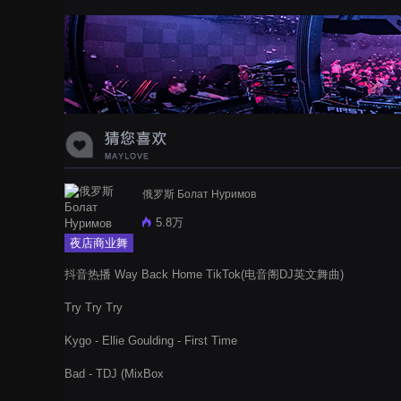
蝉爸爸妈妈爱存在夏天的风是想你的
声音啊
俄罗斯 Болат Нуримов
5.8万
夜店商业舞
曲
抖音热播 Way Back Home TikTok(电音阁DJ英文舞曲)
Try Try Try
Kygo - Ellie Goulding - First Time
Bad - TDJ (MixBox