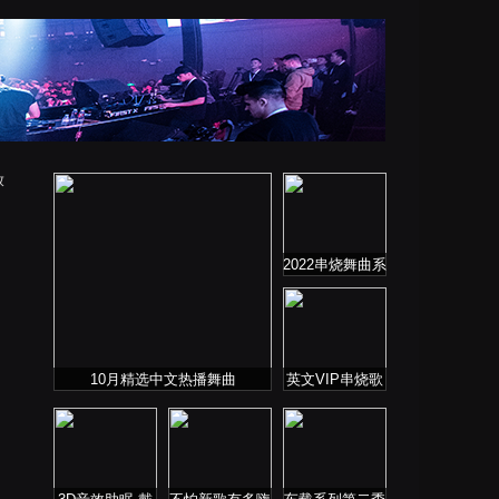
放
2022串烧舞曲系
列
10月精选中文热播舞曲
英文VIP串烧歌
单