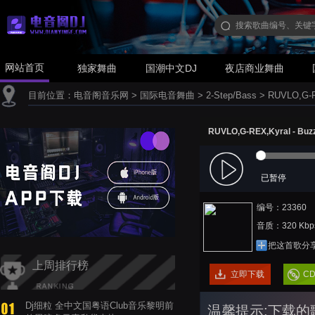
网站首页
独家舞曲
国潮中文DJ
夜店商业舞曲
目前位置：
电音阁音乐网
>
国际电音舞曲
>
2-Step/Bass
>
RUVLO,G-RE
RUVLO,G-REX,Kyral - Buz
已暂停
编号：23360
音质：320 Kbp
把这首歌分
上周排行榜
立即下载
C
Dj细粒 全中文国粤语Club音乐黎明前
温馨提示:下载