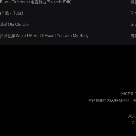
Blue - ClubHouse电音舞曲(Saiandir Edit)
抖
(车载）Tutu3
R 
苏荷Ole Ole Ole
Gla
抖音热播Wake UP Vs Lll Award You with My Body
电
沪ICP备 
本站舞曲均为DJ原创作品，
用户
Co