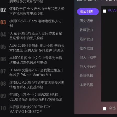
的黑暗多元素私货串烧
怀集Dj宁仔-全女声伤曲当年我堕入爱
RUVLO
播放列表
河你说散就散串烧慢摇
历史记录
柳州DJ小D - Baby 嘟嘟嘟哑私人订
制
收藏歌曲
DJ猛子-精心打造我可以陪你去看星
星送爱河中的宝贝粉丝
最新歌曲
AUG 2019抖音舞曲 夜店慢摇 来自天
推荐歌曲
堂的魔鬼 我的天空 多想爱你 别说我
的眼泪你无所谓 渡我不渡她
他人下载中
丰城DJ乔哲-全中文Club音乐为南昌
琪琪妹缔造包房爱河串烧
他人播放中
DJAK中文慢摇2022 当我娶过她五十
年以后,Private ManYao Mix
昨日热播
连南DjZMZ-精心打造中文国语爱河断
本周热播
情殇百听不厌伤感串烧
贺州Dj小强-全中文国语2018热榜
CLUB音乐新狂潮娱乐KTV热播高清
系列串烧
抖音慢摇串烧2020 TIKTOK
全选
MANYAO NONSTOP
POWERMIXFOR_ADRIANNE飞鸟和