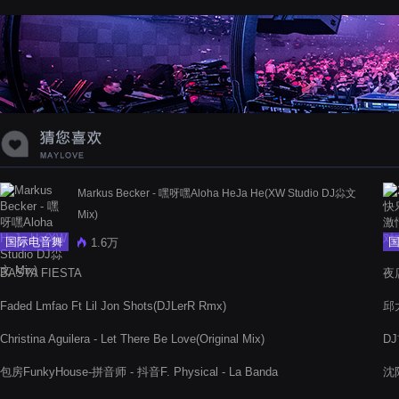
蝉爸爸妈妈爱存在夏天的风是想你的
声音啊
Markus Becker - 嘿呀嘿Aloha HeJa He(XW Studio DJ尛文
Mix)
国际电音舞
1.6万
曲
BASTA FIESTA
夜店
Faded Lmfao Ft Lil Jon Shots(DJLerR Rmx)
邱
Christina Aguilera - Let There Be Love(Original Mix)
DJ
包房FunkyHouse-拼音师 - 抖音F. Physical - La Banda
沈