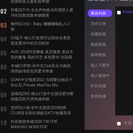
的黑暗多元素私货串烧
怀集Dj宁仔-全女声伤曲当年我堕入爱
Redfo
播放列表
河你说散就散串烧慢摇
历史记录
柳州DJ小D - Baby 嘟嘟嘟哑私人订
制
收藏歌曲
DJ猛子-精心打造我可以陪你去看星
星送爱河中的宝贝粉丝
最新歌曲
AUG 2019抖音舞曲 夜店慢摇 来自天
推荐歌曲
堂的魔鬼 我的天空 多想爱你 别说我
的眼泪你无所谓 渡我不渡她
他人下载中
丰城DJ乔哲-全中文Club音乐为南昌
琪琪妹缔造包房爱河串烧
他人播放中
DJAK中文慢摇2022 当我娶过她五十
年以后,Private ManYao Mix
昨日热播
连南DjZMZ-精心打造中文国语爱河断
本周热播
情殇百听不厌伤感串烧
贺州Dj小强-全中文国语2018热榜
CLUB音乐新狂潮娱乐KTV热播高清
系列串烧
抖音慢摇串烧2020 TIKTOK
全选
MANYAO NONSTOP
POWERMIXFOR_ADRIANNE飞鸟和