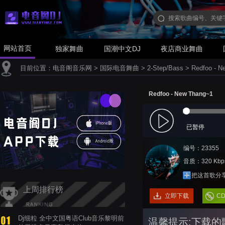
网站首页
独家舞曲
国潮中文DJ
夜店商业舞曲
目前位置：
电音阁音乐网
>
国际电音舞曲
>
2-Step/Bass
>
Redfoo - N
Redfoo - New Thang~1
已暂停
编号：23355
音质：320 Kbp
把这首歌分
上周排行榜
立即下载
C
Dj细粒 全中文国粤语Club音乐黎明前
温馨提示:下载