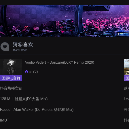
蝉爸爸妈妈爱存在夏天的风是想你的
声音啊
Voglio Vederti - Danzare(DJXY Remix 2020)
5.7万
国际电音舞
曲
抖音热播亡徒
越南
128.M.L 跳起来(DJ大圣 Mix)
Le
Faded - Alan Walker (DJ Perets 杨铭权 Mix)
外网
IMUT
抖