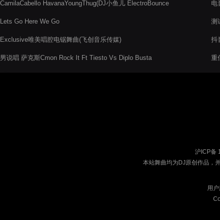
CamilaCabello HavanaYoungThug(DJ小鱼儿 ElectroBounce
电音
Rmx)
Lets Go Here We Go
测
Exclusive唯美唱腔电锯舞曲(飞创音乐传媒)
抖音
男说唱 萨克斯Cmon Rock It Ft Tiesto Vs Diplo Busta
重低
沪ICP备 
本站舞曲均为DJ原创作品，
用户
Co