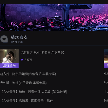
蝉爸爸妈妈爱存在夏天的风是想你的
声音啊
六倍音质 像风一样自由(车载专享)
5.5万
流行音乐
赵方婧 - 隐形的翅膀(六倍音质 车载专享)
小
娄艺潇 - 泡沫(六倍音质 车载专享)
6
【六倍音质】糖糖 - 抖音热播 大风吹 (DJ弹鼓版)
【
【六倍音质】忘情果 - 鹏鹏音乐、思佳
6