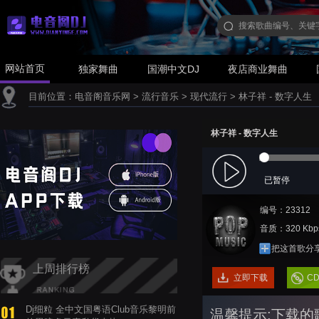
网站首页
独家舞曲
国潮中文DJ
夜店商业舞曲
目前位置：
电音阁音乐网
>
流行音乐
>
现代流行
>
林子祥 - 数字人生
林子祥 - 数字人生
已暂停
编号：23312
音质：320 Kbp
把这首歌分
上周排行榜
立即下载
C
Dj细粒 全中文国粤语Club音乐黎明前
温馨提示:下载