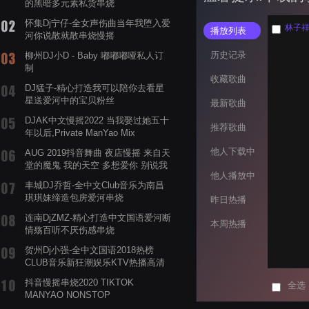
的黑暗多元素私货串烧
怀集Dj宁仔-全女声伤曲当年我堕入爱
林子祥
播放列表
河你说散就散串烧慢摇
历史记录
柳州DJ小D - Baby 嘟嘟嘟哑私人订
制
收藏歌曲
DJ猛子-精心打造我可以陪你去看星
星送爱河中的宝贝粉丝
最新歌曲
DJAK中文慢摇2022 当我娶过她五十
推荐歌曲
年以后,Private ManYao Mix
他人下载中
AUG 2019抖音舞曲 夜店慢摇 来自天
堂的魔鬼 我的天空 多想爱你 别说我
他人播放中
的眼泪你无所谓 渡我不渡她
丰城DJ乔哲-全中文Club音乐为南昌
琪琪妹缔造包房爱河串烧
昨日热播
连南DjZMZ-精心打造中文国语爱河断
本周热播
情殇百听不厌伤感串烧
贺州Dj小强-全中文国语2018热榜
CLUB音乐新狂潮娱乐KTV热播高清
系列串烧
抖音慢摇串烧2020 TIKTOK
全选
MANYAO NONSTOP
POWERMIXFOR_ADRIANNE飞鸟和