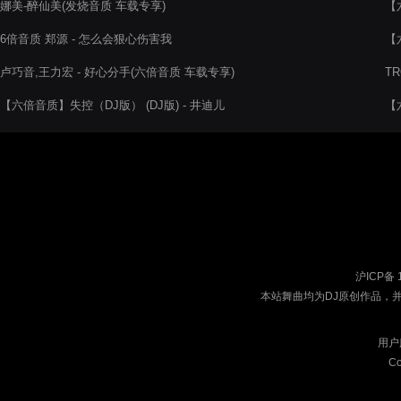
娜美-醉仙美(发烧音质 车载专享)
【
6倍音质 郑源 - 怎么会狠心伤害我
【
卢巧音,王力宏 - 好心分手(六倍音质 车载专享)
TR
【六倍音质】失控（DJ版） (DJ版) - 井迪儿
【
沪ICP备 
本站舞曲均为DJ原创作品，
用户
Co