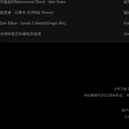
车载福利Matrimonial Blood - ldiot Stare
超
陈慧琳 - 记事本 (DJ阿福 Remix)
蹦
Dan Bălan - Lendo Calendo(Oragin Mix)
Paf
女呻吟夜店劲爆电音旋律
Ze
沪ICP备 
本站舞曲均为DJ原创作品，
用户
Co