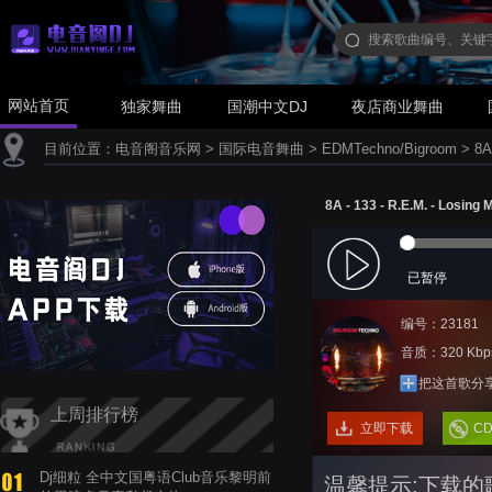
网站首页
独家舞曲
国潮中文DJ
夜店商业舞曲
目前位置：
电音阁音乐网
>
国际电音舞曲
>
EDMTechno/Bigroom
>
8A
8A - 133 - R.E.M. - Losing
已暂停
编号：23181
音质：320 Kbp
把这首歌分
上周排行榜
立即下载
C
Dj细粒 全中文国粤语Club音乐黎明前
温馨提示:下载