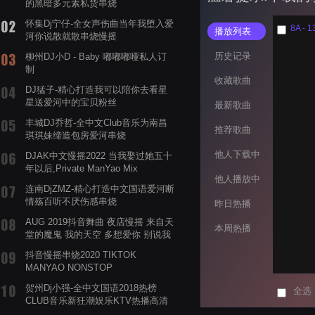
的黑暗多元素私货串烧
怀集Dj宁仔-全女声伤曲当年我堕入爱
播放列表
河你说散就散串烧慢摇
历史记录
柳州DJ小D - Baby 嘟嘟嘟哑私人订
制
收藏歌曲
DJ猛子-精心打造我可以陪你去看星
星送爱河中的宝贝粉丝
最新歌曲
丰城DJ乔哲-全中文Club音乐为南昌
推荐歌曲
琪琪妹缔造包房爱河串烧
他人下载中
DJAK中文慢摇2022 当我娶过她五十
年以后,Private ManYao Mix
他人播放中
连南DjZMZ-精心打造中文国语爱河断
情殇百听不厌伤感串烧
昨日热播
AUG 2019抖音舞曲 夜店慢摇 来自天
本周热播
堂的魔鬼 我的天空 多想爱你 别说我
的眼泪你无所谓 渡我不渡她
抖音慢摇串烧2020 TIKTOK
MANYAO NONSTOP
POWERMIXFOR_ADRIANNE飞鸟和
贺州Dj小强-全中文国语2018热榜
全选
蝉爸爸妈妈爱存在夏天的风是想你的
CLUB音乐新狂潮娱乐KTV热播高清
声音啊
系列串烧