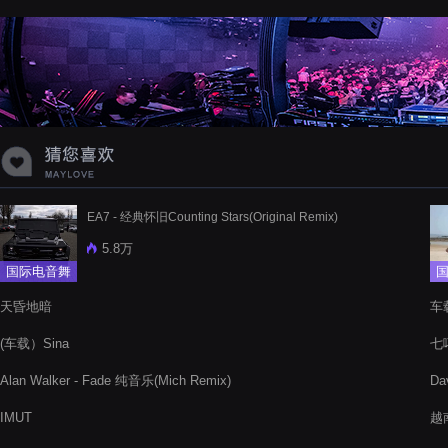
EA7 - 经典怀旧Counting Stars(Original Remix)
5.8万
国际电音舞
曲
天昏地暗
车
(车载）Sina
七噶
Alan Walker - Fade 纯音乐(Mich Remix)
Da
IMUT
越南