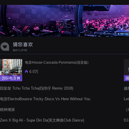
蝉爸爸妈妈爱存在夏天的风是想你的
声音啊
电音House-Cascada-Pyromania(混音版)
6.0万
国际电音舞
曲
囧架架 Tchu Tcha Tcha(Dj培仔 Remix 2018)
越
电音ElectroBounce Tricky Disco Vs Here Without You
Le
精神潮派
（潮
Zero X Big Ali - Supe Diri Da(英文舞曲Club Dance)
D