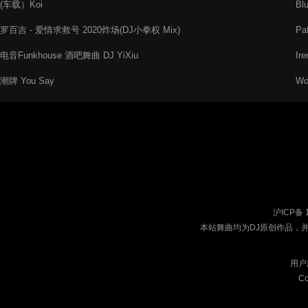
(车载）Koi
Bl
罗百吉 - 爱情求救号 2020炸场(DJ小拳权 Mix)
Paf
电音Funkhouse 酒吧舞曲 DJ YiXiu
Ire
潮牌 You Say
Wo
Boo
沪ICP备 
本站舞曲均为DJ原创作品，
用户
Co