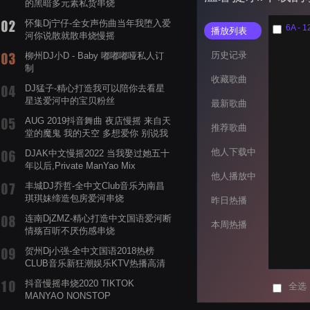
的黑暗多元素私货串烧
怀集Dj宁仔-全女声伤曲当年我堕入爱
6A - 1
播放列表
河你说散就散串烧慢摇
历史记录
柳州DJ小D - Baby 嘟嘟嘟哑私人订
制
收藏歌曲
DJ猛子-精心打造我可以陪你去看星
星送爱河中的宝贝粉丝
最新歌曲
AUG 2019抖音舞曲 夜店慢摇 来自天
推荐歌曲
堂的魔鬼 我的天空 多想爱你 别说我
的眼泪你无所谓 渡我不渡她
他人下载中
DJAK中文慢摇2022 当我娶过她五十
年以后,Private ManYao Mix
他人播放中
丰城DJ乔哲-全中文Club音乐为南昌
琪琪妹缔造包房爱河串烧
昨日热播
连南DjZMZ-精心打造中文国语爱河断
本周热播
情殇百听不厌伤感串烧
贺州Dj小强-全中文国语2018热榜
CLUB音乐新狂潮娱乐KTV热播高清
系列串烧
抖音慢摇串烧2020 TIKTOK
全选
MANYAO NONSTOP
POWERMIXFOR_ADRIANNE飞鸟和