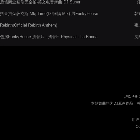
后场商业精修无空拍-英文电音舞曲 DJ Super
（
抖音抽烟萨克斯 Mkj-Time(DJ阿福 Mix)-男FunkyHouse
韩式
Rebirth(Official Rebirth Anthem)
夜未
阁
包房FunkyHouse-拼音师 - 抖音F. Physical - La Banda
沈
沪ICP备 
本站舞曲均为DJ原创作品，
用户
Co