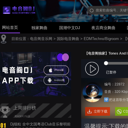
网站首页
独家舞曲
国潮中文DJ
夜店商业舞曲
目前位置：
电音阁音乐网
>
国际电音舞曲
>
EDMTechno/Bigroom
>
【电
【电音阁独家】Tones And I - 
已暂停
编号：22872
音质：320 Kbp
把这首歌分
上周排行榜
立即下载
C
Dj细粒 全中文国粤语Club音乐黎明前
温馨提示:下载