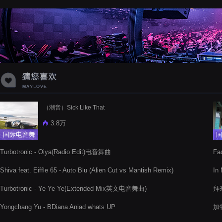
（潮音）Sick Like That
3.8万
国际电音舞
曲
Turbotronic - Oiya(Radio Edit)电音舞曲
Fa
Shiva feat. Eiffle 65 - Auto Blu (Alien Cut vs Mantish Remix)
I
Turbotronic - Ye Ye Ye(Extended Mix英文电音舞曲)
拜来
Yongchang Yu - BDiana Aniad whats UP
加