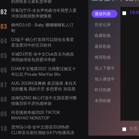
的黑暗多元素私货串烧
怀集Dj宁仔-全女声伤曲当年我堕入爱
【电音阁独
播放列表
河你说散就散串烧慢摇
历史记录
柳州DJ小D - Baby 嘟嘟嘟哑私人订
制
收藏歌曲
DJ猛子-精心打造我可以陪你去看星
星送爱河中的宝贝粉丝
最新歌曲
丰城DJ乔哲-全中文Club音乐为南昌
推荐歌曲
琪琪妹缔造包房爱河串烧
他人下载中
DJAK中文慢摇2022 当我娶过她五十
年以后,Private ManYao Mix
他人播放中
AUG 2019抖音舞曲 夜店慢摇 来自天
堂的魔鬼 我的天空 多想爱你 别说我
昨日热播
的眼泪你无所谓 渡我不渡她
连南DjZMZ-精心打造中文国语爱河断
本周热播
情殇百听不厌伤感串烧
抖音慢摇串烧2020 TIKTOK
MANYAO NONSTOP
POWERMIXFOR_ADRIANNE飞鸟和
贺州Dj小强-全中文国语2018热榜
全选
蝉爸爸妈妈爱存在夏天的风是想你的
CLUB音乐新狂潮娱乐KTV热播高清
声音啊
系列串烧